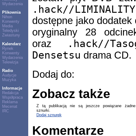
Wydarzenia
.hack//LIMINALITY
Plikownia
Nihon
dostępne jako dodatek d
Konwenty
Media
oryginalny 28 odcine
Teledyski
Zwiastuny
.hack//Ta
oraz
Kalendarz
Rynek
Densetsu
drama CD.
Konwenty
Wydarzenia
Telewizja
Radio
Dodaj do:
Audycje
Muzyka
Informacje
Zobacz także
Redakcja
Współpraca
Reklama
Z tą publikacją nie są jeszcze powiązane żadne
Mecenat
sznurki.
IRC
Dodaj sznurek
Komentarze