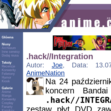
Główna
Niusy
Archiwum
Inne serwisy
.hack//Integration
Dodaj niusa
Teksty
Autor:
Joe
, Data: 13.07
Recenzje
Konwenty
AnimeNation
Felietony
Humor
Na 24 październi
Kiosk
koncern Bandai 
Galerie
Anime
Manga
.hack//INTEGR
Konwenty
Cosplay
zestaw płyt DVD zawi
Fanarty
Komiksy