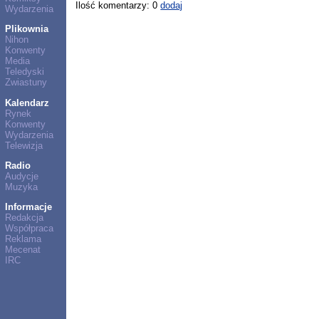
Ilość komentarzy: 0
dodaj
Wydarzenia
Plikownia
Nihon
Konwenty
Media
Teledyski
Zwiastuny
Kalendarz
Rynek
Konwenty
Wydarzenia
Telewizja
Radio
Audycje
Muzyka
Informacje
Redakcja
Współpraca
Reklama
Mecenat
IRC