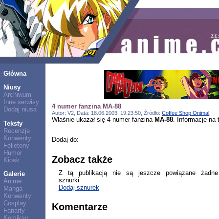
Główna
Niusy
Archiwum
Inne serwisy
4 numer fanzina MA-88
Dodaj niusa
Autor: V2, Data: 18.06.2003, 19:23:50, Źródło:
Coffee Shop Onimal
Właśnie ukazał się 4 numer fanzina
MA-88
. Informacje na 
Teksty
Recenzje
Konwenty
Dodaj do:
Felietony
Humor
Zobacz także
Kiosk
Z tą publikacją nie są jeszcze powiązane żadne
Galerie
sznurki.
Anime
Dodaj sznurek
Manga
Konwenty
Cosplay
Komentarze
Fanarty
Komiksy