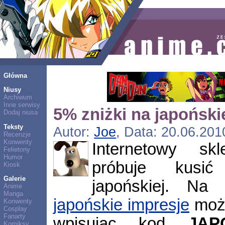
Główna
Niusy
Archiwum
Inne serwisy
5% zniżki na japoński
Dodaj niusa
Teksty
Autor:
Joe
, Data: 20.06.201
Recenzje
Konwenty
Internetowy s
Felietony
Humor
próbuje kusić
Kiosk
Galerie
japońskiej. Na 
Anime
Manga
japońskie impresje
możn
Konwenty
Cosplay
Fanarty
wpisując kod
JAP
Komiksy