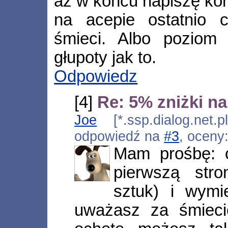
aż w końcu napiszę ko
na acepie ostatnio 
śmieci. Albo poziom 
głupoty jak to.
Odpowiedz
[4]
Re: 5% zniżki na
Joe
[*.ssp.dialog.net.p
odpowiedź na
#3
, oceny
Mam prośbę: c
pierwszą str
sztuk) i wymie
uważasz za śmieci