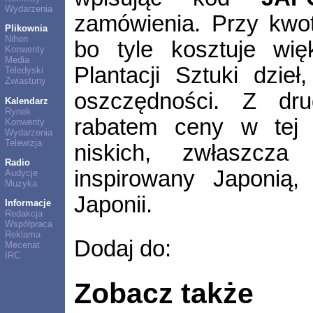
Wydarzenia
zamówienia. Przy kwot
Plikownia
Nihon
bo tyle kosztuje wi
Konwenty
Media
Plantacji Sztuki dzieł
Teledyski
Zwiastuny
oszczędności. Z dru
Kalendarz
Rynek
rabatem ceny w tej g
Konwenty
Wydarzenia
Telewizja
niskich, zwłaszcza
Radio
inspirowany Japonią
Audycje
Muzyka
Japonii.
Informacje
Redakcja
Współpraca
Reklama
Dodaj do:
Mecenat
IRC
Zobacz także