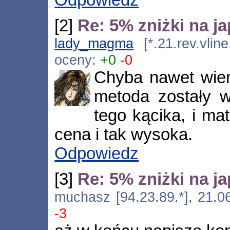
[2]
Re: 5% zniżki na j
lady_magma
[*.21.rev.vlin
oceny:
+0
-0
Chyba nawet wie
metoda zostały 
tego kącika, i mat
cena i tak wysoka.
Odpowiedz
[3]
Re: 5% zniżki na j
muchasz [94.23.89.*], 21.0
-3