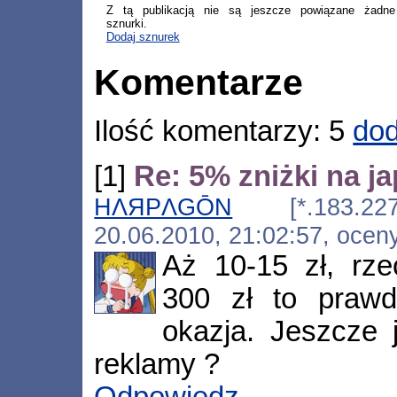
Z tą publikacją nie są jeszcze powiązane żadne
sznurki.
Dodaj sznurek
Komentarze
Ilość komentarzy: 5
dod
[1]
Re: 5% zniżki na j
HΛЯPΛGŌN
[*.183.227.23
20.06.2010, 21:02:57, ocen
Aż 10-15 zł, rze
300 zł to prawd
okazja. Jeszcze 
reklamy ?
Odpowiedz