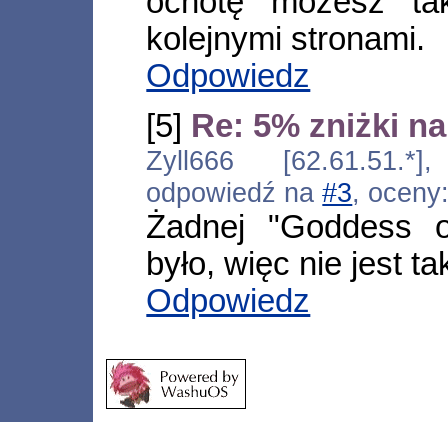
ochotę możesz ta
kolejnymi stronami.
Odpowiedz
[5]
Re: 5% zniżki na
Zyll666 [62.61.51.*]
odpowiedź na
#3
, oceny
Żadnej "Goddess o
było, więc nie jest ta
Odpowiedz