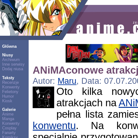
Główna
Niusy
Archiwum
Inne serwisy
ANiMAconowe atrakc
Dodaj niusa
Teksty
Autor:
Maru
, Data: 07.07.20
Recenzje
Konwenty
Oto kilka nowyc
Felietony
Humor
atrakcjach na
ANi
Kiosk
Galerie
pełna lista zami
Anime
Manga
konwentu
. Na konwe
Konwenty
Cosplay
Fanarty
specjalnie przygotowan
Komiksy