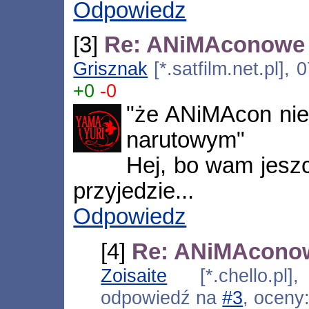
Odpowiedz
[3]
Re: ANiMAconowe 
Grisznak
[*.satfilm.net.pl],
+0
-0
"że ANiMAcon nie 
narutowym"
Hej, bo wam jeszc
przyjedzie...
Odpowiedz
[4]
Re: ANiMAconow
Zoisaite
[*.chello.pl]
odpowiedź na
#3
, oceny