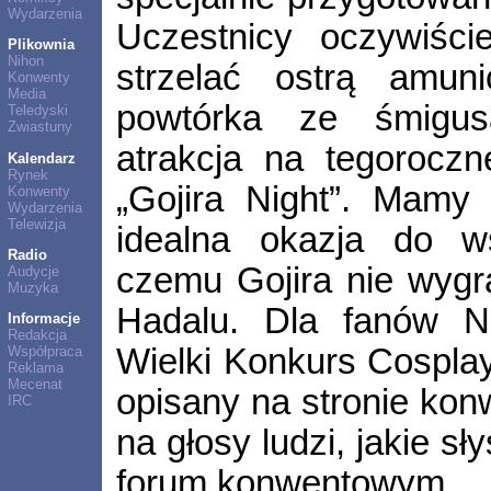
Wydarzenia
Uczestnicy oczywiści
Plikownia
Nihon
strzelać ostrą amun
Konwenty
Media
powtórka ze śmigusa
Teledyski
Zwiastuny
atrakcja na tegoroczn
Kalendarz
Rynek
„Gojira Night”. Mamy 
Konwenty
Wydarzenia
Telewizja
idealna okazja do w
Radio
czemu Gojira nie wygr
Audycje
Muzyka
Hadalu. Dla fanów Na
Informacje
Redakcja
Wielki Konkurs Cosplay
Współpraca
Reklama
Mecenat
opisany na stronie kon
IRC
na głosy ludzi, jakie s
forum konwentowym.