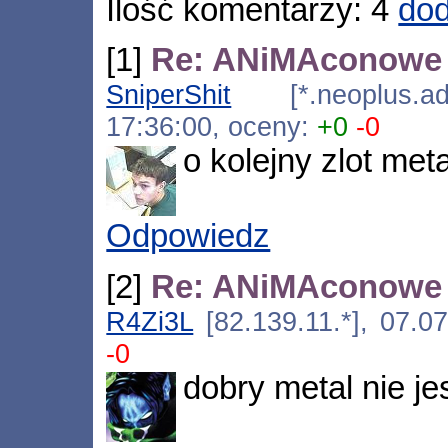
Ilość komentarzy: 4
dod
[1]
Re: ANiMAconowe 
SniperShit
[*.neoplus.ads
17:36:00, oceny:
+0
-0
o kolejny zlot metal
Odpowiedz
[2]
Re: ANiMAconowe 
R4Zi3L
[82.139.11.*], 07.0
-0
dobry metal nie jes