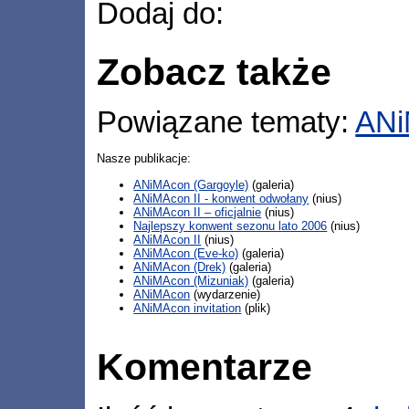
Dodaj do:
Zobacz także
Powiązane tematy:
ANi
Nasze publikacje:
ANiMAcon (Gargoyle)
(galeria)
ANiMAcon II - konwent odwołany
(nius)
ANiMAcon II – oficjalnie
(nius)
Najlepszy konwent sezonu lato 2006
(nius)
ANiMAcon II
(nius)
ANiMAcon (Eve-ko)
(galeria)
ANiMAcon (Drek)
(galeria)
ANiMAcon (Mizuniak)
(galeria)
ANiMAcon
(wydarzenie)
ANiMAcon invitation
(plik)
Komentarze