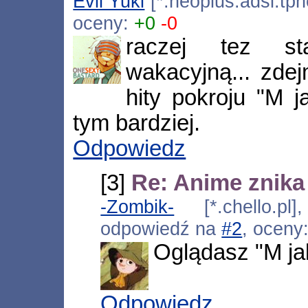
Evil Yuki
[*.neoplus.adsl.tpn
oceny:
+0
-0
raczej tez s
wakacyjną... zde
hity pokroju "M j
tym bardziej.
Odpowiedz
[3]
Re: Anime znika 
-Zombik-
[*.chello.pl]
odpowiedź na
#2
, oceny
Oglądasz "M ja
Odpowiedz