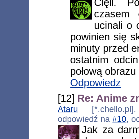
Cięli. P
czasem o
ucinali o
powinien się s
minuty przed e
ostatnim odci
połową obrazu 
Odpowiedz
[12]
Re: Anime zn
Ataru
[*.chello.pl]
odpowiedź na
#10
, o
Jak za darm