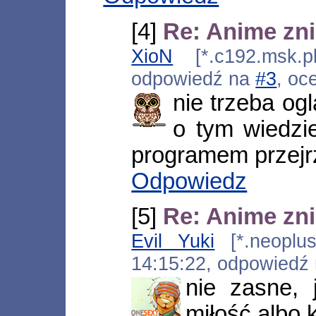
[4]
Re: Anime zni
XioN
[*.c192.msk.pl
odpowiedź na
#3
, oc
nie trzeba og
o tym wiedzi
programem przejr
Odpowiedz
[5]
Re: Anime zni
Evil Yuki
[*.neoplus.
14:15:22, odpowiedź
nie zasne, 
miłość albo 