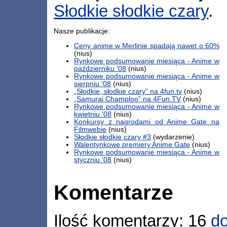
Słodkie słodkie czary
.
Nasze publikacje:
Ceny anime w Merlinie spadają nawet o 60%
(nius)
Rynkowe podsumowanie miesiąca - Anime w
październiku '08
(nius)
Rynkowe podsumowanie miesiąca - Anime w
sierpniu '08
(nius)
„Słodkie, słodkie czary” na 4fun.tv
(nius)
„Samurai Champloo” na 4Fun.TV
(nius)
Rynkowe podsumowanie miesiąca - Anime w
kwietniu '08
(nius)
Konkursy z nagrodami od Anime Gate na
Filmwebie
(nius)
Słodkie słodkie czary #3
(wydarzenie)
Walentynkowe premiery Anime Gate
(nius)
Rynkowe podsumowanie miesiąca - Anime w
styczniu '08
(nius)
Komentarze
Ilość komentarzy: 16
do