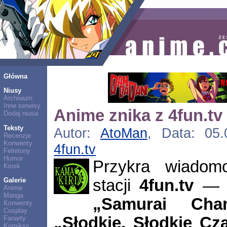
Główna
Niusy
Archiwum
Inne serwisy
Anime znika z 4fun.tv
Dodaj niusa
Teksty
Autor:
AtoMan
, Data: 05.
Recenzje
Konwenty
4fun.tv
Felietony
Humor
Przykra wiadom
Kiosk
stacji
4fun.tv
— w
Galerie
Anime
Manga
„Samurai Cha
Konwenty
Cosplay
„Słodkie, Słodkie Cz
Fanarty
Komiksy