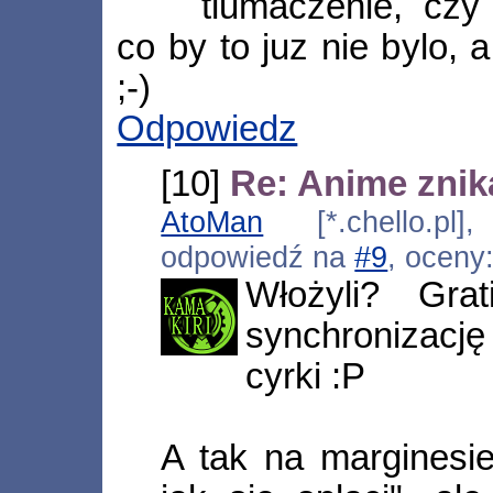
tlumaczenie, czy
co by to juz nie bylo, 
;-)
Odpowiedz
[10]
Re: Anime znika
AtoMan
[*.chello.pl]
odpowiedź na
#9
, oceny
Włożyli? Grat
synchronizację 
cyrki :P
A tak na marginesie,