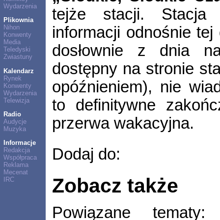
Wydarzenia
tejże stacji. Stacj
Plikownia
informacji odnośnie tej
Nihon
Konwenty
Media
dosłownie z dnia n
Teledyski
Zwiastuny
dostępny na stronie sta
Kalendarz
Rynek
opóźnieniem), nie wia
Konwenty
Wydarzenia
to definitywne zakońc
Telewizja
Radio
przerwa wakacyjna.
Audycje
Muzyka
Informacje
Dodaj do:
Redakcja
Współpraca
Reklama
Mecenat
Zobacz także
IRC
Powiązane tematy