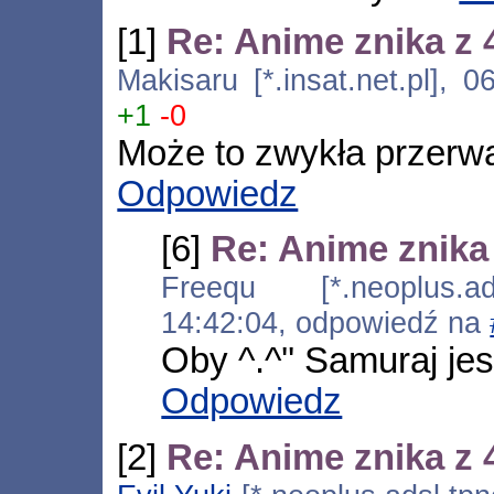
[1]
Re: Anime znika z 
Makisaru [*.insat.net.pl], 
+1
-0
Może to zwykła przerw
Odpowiedz
[6]
Re: Anime znika 
Freequ [*.neoplus.ads
14:42:04, odpowiedź na
Oby ^.^'' Samuraj jes
Odpowiedz
[2]
Re: Anime znika z 