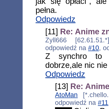
jak się opłaci", al
pełna.
Odpowiedz
[11]
Re: Anime zn
Zyll666 [62.61.51.
odpowiedź na
#10
, o
Z synchro to z
dobrze,ale nic nie 
Odpowiedz
[13]
Re: Anime 
AtoMan
[*.chello
odpowiedź na
#11