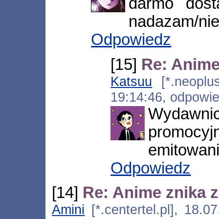
darmo dost
nadazam/nie
Odpowiedz
[15]
Re: Anime 
Katsuu
[*.neoplus
19:14:46, odpowi
Wydawnic
promocyj
emitowani
Odpowiedz
[14]
Re: Anime znika z
Amini
[*.centertel.pl], 18.