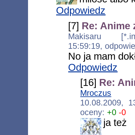
Odpowiedz
[7]
Re: Anime z
Makisaru [*.ins
15:59:19, odpowi
No ja mam dokł
Odpowiedz
[16]
Re: Ani
Mroczus
[*.n
10.08.2009, 
oceny:
+0
-0
ja też