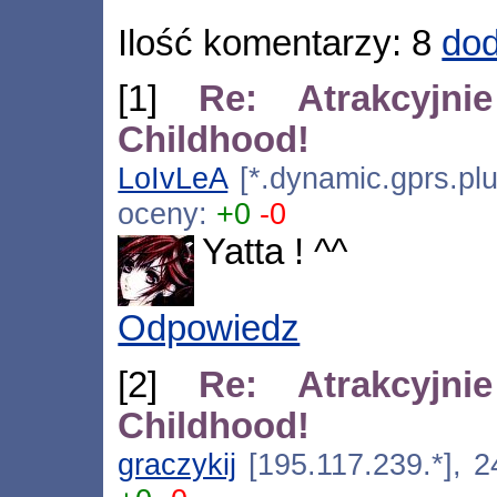
Ilość komentarzy: 8
dod
[1]
Re: Atrakcyjn
Childhood!
LoIvLeA
[*.dynamic.gprs.plu
oceny:
+0
-0
Yatta ! ^^
Odpowiedz
[2]
Re: Atrakcyjn
Childhood!
graczykij
[195.117.239.*], 2