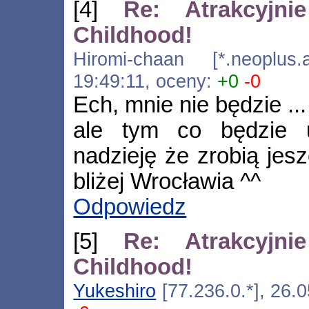
[4]
Re: Atrakcyjn
Childhood!
Hiromi-chaan [*.neoplus.a
19:49:11, oceny:
+0
-0
Ech, mnie nie będzie ...
ale tym co będzie 
nadzieję że zrobią je
bliżej Wrocławia ^^
Odpowiedz
[5]
Re: Atrakcyjn
Childhood!
Yukeshiro
[77.236.0.*], 26.