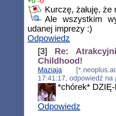
+0
-0
Kurczę, żałuję, że 
Ale wszystkim wy
udanej imprezy :)
Odpowiedz
[3]
Re: Atrakcyj
Childhood!
Maziaja
[*.neoplus.ads
17:41:17, odpowiedź na
*chórek* DZIĘ
Odpowiedz