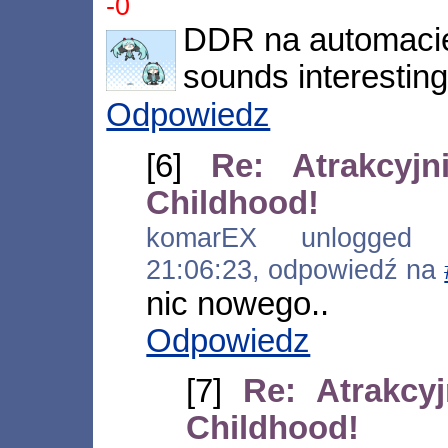
-0
DDR na automaci
sounds interestin
Odpowiedz
[6]
Re: Atrakcyj
Childhood!
komarEX unlogged [*.
21:06:23, odpowiedź na
nic nowego..
Odpowiedz
[7]
Re: Atrakcy
Childhood!