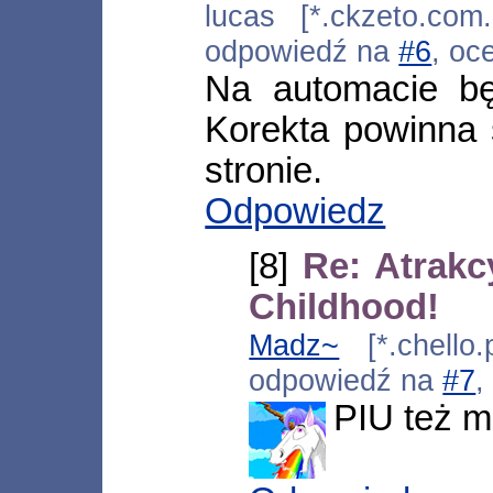
lucas [*.ckzeto.com.
odpowiedź na
#6
, oc
Na automacie b
Korekta powinna 
stronie.
Odpowiedz
[8]
Re: Atrakc
Childhood!
Madz~
[*.chello.
odpowiedź na
#7
,
PIU też m