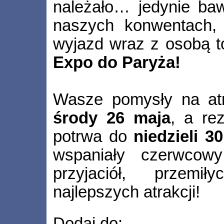
należało… jedynie baw
naszych konwentach, 
wyjazd wraz z osobą 
Expo do Paryża!
Wasze pomysły na atr
środy 26 maja
, a re
potrwa do
niedzieli 3
wspaniały czerwcow
przyjaciół, przemi
najlepszych atrakcji!
Dodaj do: