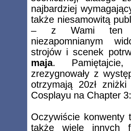
najbardziej wymagając
także niesamowitą publ
– z Wami ten p
niezapomnianym wido
strojów i scenek pot
maja
. Pamiętajci
zrezygnowały z występ
otrzymają 20zł zniżki
Cosplayu na Chapter 3:
Oczywiście konwenty to
także wiele innych fa