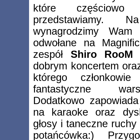
które częściow
przedstawiamy. 
wynagrodzimy Wam z
odwołane na Magnifico
zespół
Shiro RooM
z
dobrym koncertem or
którego członkowie
fantastyczne wars
Dodatkowo zapowiada 
na karaoke oraz dysk
głosy i taneczne ruchy 
potańcówka:) Przyg