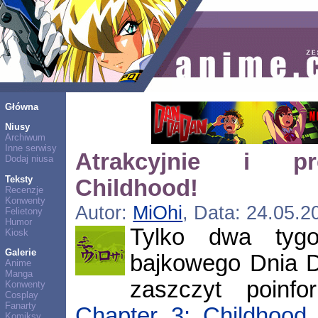
Główna
Niusy
Archiwum
Inne serwisy
Atrakcyjnie i p
Dodaj niusa
Teksty
Childhood!
Recenzje
Konwenty
Autor:
MiOhi
, Data: 24.05.2
Felietony
Humor
Tylko dwa tygo
Kiosk
Galerie
bajkowego Dnia 
Anime
Manga
zaszczyt poinf
Konwenty
Cosplay
Fanarty
Chapter 3: Childhood
z
Komiksy