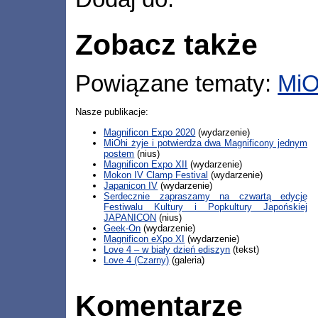
Zobacz także
Powiązane tematy:
MiO
Nasze publikacje:
Magnificon Expo 2020
(wydarzenie)
MiOhi żyje i potwierdza dwa Magnificony jednym
postem
(nius)
Magnificon Expo XII
(wydarzenie)
Mokon IV Clamp Festival
(wydarzenie)
Japanicon IV
(wydarzenie)
Serdecznie zapraszamy na czwartą edycję
Festiwalu Kultury i Popkultury Japońskiej
JAPANICON
(nius)
Geek-On
(wydarzenie)
Magnificon eXpo XI
(wydarzenie)
Love 4 – w biały dzień ediszyn
(tekst)
Love 4 (Czarny)
(galeria)
Komentarze