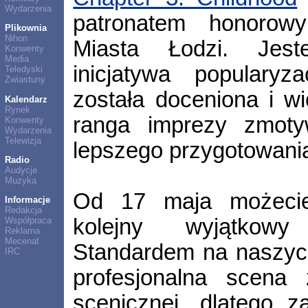
Wydarzenia
patronatem honorow
Plikownia
Nihon
Miasta Łodzi. Jest
Konwenty
Media
inicjatywa popularyza
Teledyski
Zwiastuny
została doceniona i w
Kalendarz
Rynek
ranga imprezy zmoty
Konwenty
Wydarzenia
Telewizja
lepszego przygotowani
Radio
Audycje
Muzyka
Od 17 maja możec
Informacje
Redakcja
kolejny wyjątkowy
Współpraca
Reklama
Mecenat
Standardem na naszych
IRC
profesjonalna scena 
scenicznej, dlatego 