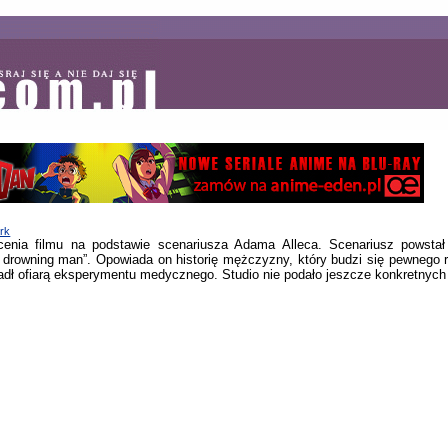
rk
cenia filmu na podstawie scenariusza Adama Alleca. Scenariusz powstał
 drowning man”. Opowiada on historię mężczyzny, który budzi się pewnego r
adł ofiarą eksperymentu medycznego. Studio nie podało jeszcze konkretnych 