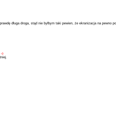
prawdę długa droga, stąd nie byłbym taki pewien, że ekranizacja na pewno p
0
-0
niej.