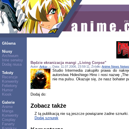
Główna
Niusy
Archiwum
Inne serwisy
Będzie ekranizacja mangi „Living Corpse”
Dodaj niusa
Autor:
Anka-_-
, Data: 11.07.2006, 23:59:11, Źródło:
Anime News Netwo
Studio Intermedia zakupiło prawa do nakrę
Teksty
autorstwa Hideshiego Hino i nosi nazwę „The
Recenzje
nie ma pulsu. Okazuje się, że nasz bohater p
Konwenty
Felietony
Humor
Kiosk
Dodaj do:
Galerie
Zobacz także
Anime
Manga
Z tą publikacją nie są jeszcze powiązane żadne sznurki.
Konwenty
Dodaj sznurek
Cosplay
Fanarty
Komiksy