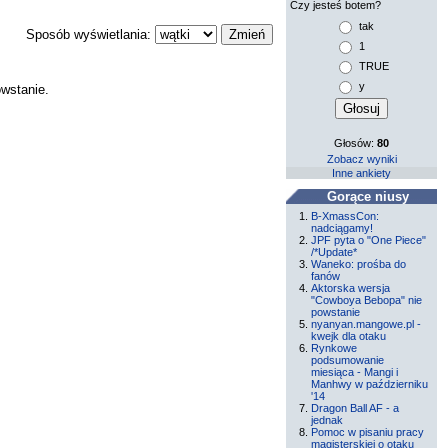
Czy jesteś botem?
tak
Sposób wyświetlania:
1
TRUE
y
owstanie.
Głosów:
80
Zobacz wyniki
Inne ankiety
Gorące niusy
B-XmassCon:
nadciągamy!
JPF pyta o "One Piece"
/*Update*
Waneko: prośba do
fanów
Aktorska wersja
"Cowboya Bebopa" nie
powstanie
nyanyan.mangowe.pl -
kwejk dla otaku
Rynkowe
podsumowanie
miesiąca - Mangi i
Manhwy w październiku
'14
Dragon Ball AF - a
jednak
Pomoc w pisaniu pracy
magisterskiej o otaku