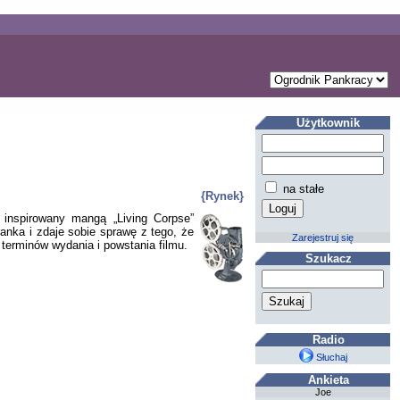
Użytkownik
na stałe
{Rynek}
 inspirowany mangą „Living Corpse”
anka i zdaje sobie sprawę z tego, że
Zarejestruj się
terminów wydania i powstania filmu.
Szukacz
Radio
Słuchaj
Ankieta
Joe