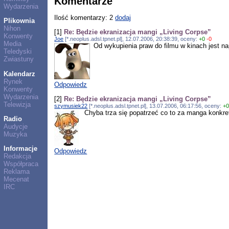
Komentarze
Wydarzenia
Ilość komentarzy: 2
dodaj
Plikownia
Nihon
[1]
Re: Będzie ekranizacja mangi „Living Corpse”
Konwenty
Joe
[*.neoplus.adsl.tpnet.pl], 12.07.2006, 20:38:39, oceny:
+0
-0
Media
Od wykupienia praw do filmu w kinach jest na
Teledyski
Zwiastuny
Kalendarz
Rynek
Odpowiedz
Konwenty
Wydarzenia
[2]
Re: Będzie ekranizacja mangi „Living Corpse”
Telewizja
szymusiek22
[*.neoplus.adsl.tpnet.pl], 13.07.2006, 06:17:56, oceny:
+
Chyba trza się popatrzeć co to za manga konkret
Radio
Audycje
Muzyka
Informacje
Odpowiedz
Redakcja
Współpraca
Reklama
Mecenat
IRC