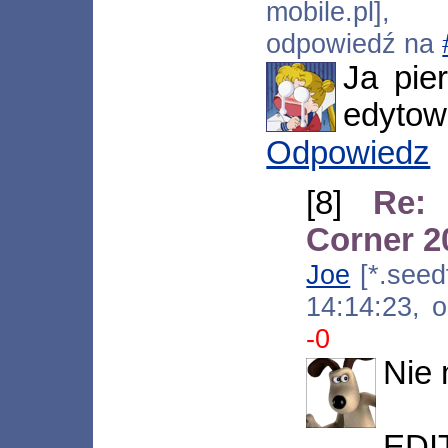
mobile.pl],
odpowiedź na
Ja pie
edyto
Odpowiedz
[8]
Re:
Corner 2
Joe
[*.seedf
14:14:23, 
-0
Nie
EDI