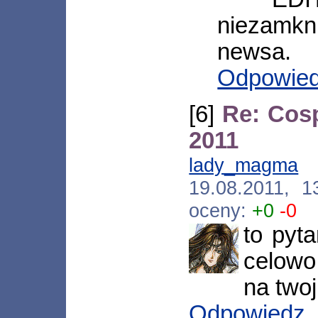
niezamkn
newsa.
Odpowie
[6]
Re: Cos
2011
lady_magma
[
19.08.2011, 
oceny:
+0
-0
to pyta
celow
na two
Odpowiedz