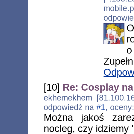
mobile.
odpowi
O
r
o
Zupełn
Odpow
[10]
Re: Cosplay na
ekhemekhem [81.100.167
odpowiedź na
#1
, oceny
Można jakoś zare
nocleg, czy idziemy 