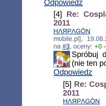
Odpowiedz
[4]
Re: Cosp
2011
HΛЯPΛGŌN
[*.1
mobile.pl], 19.08
na
#3
, oceny:
+0
Spróbuj 
(nie ten 
Odpowiedz
[5]
Re: Cos
2011
HΛЯPΛGŌN
[