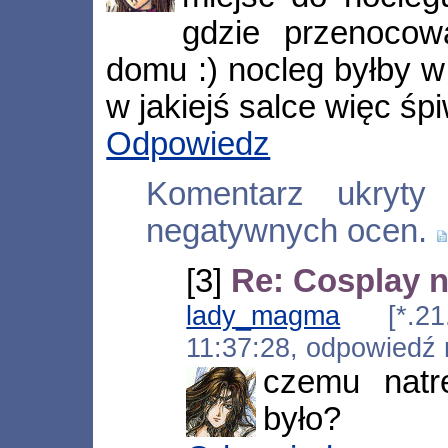
gdzie przenocow
domu :) nocleg byłby 
w jakiejś salce więc śp
Odpowiedz
Komentarz ukryty
negatywnych ocen.
[3]
Re: Cosplay 
lady_magma
[*.21.r
11:37:28, odpowiedź
czemu natr
było?