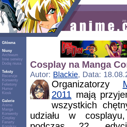
Główna
Niusy
Archiwum
Inne serwisy
Cosplay na Manga Co
Dodaj niusa
Teksty
Autor:
Blackie
, Data: 18.08
Recenzje
Konwenty
Organizatorzy
Felietony
Humor
2011
mają przyje
Kiosk
Galerie
wszystkich chętn
Anime
Manga
udziału w cosplayu,
Konwenty
Cosplay
Fanarty
podczas 22. edycj
Komiksy