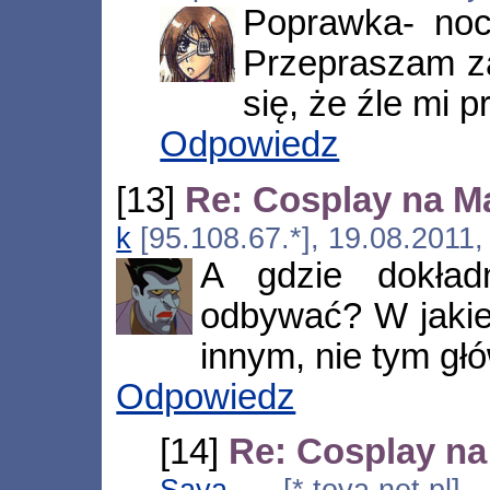
Poprawka- no
Przepraszam za
się, że źle mi 
Odpowiedz
[13]
Re: Cosplay na M
k
[95.108.67.*], 19.08.2011,
A gdzie dokład
odbywać? W jakieś
innym, nie tym g
Odpowiedz
[14]
Re: Cosplay na
Saya
[*.toya.net.pl]