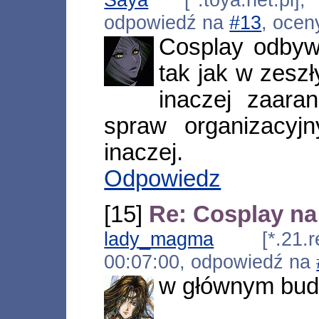
odpowiedź na
#13
, ocen
Cosplay odbyw
tak jak w zesz
inaczej zaara
spraw organizacyj
inaczej.
Odpowiedz
[15]
Re: Cosplay na
lady_magma
[*.21.rev
00:07:00, odpowiedź na
w głównym bu