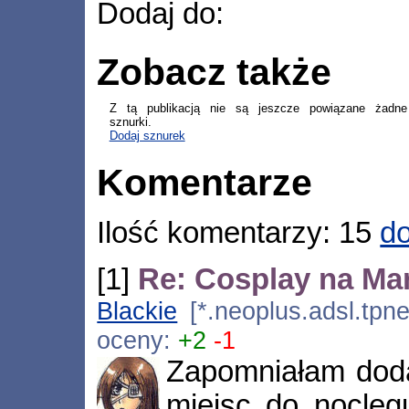
Dodaj do:
Zobacz także
Z tą publikacją nie są jeszcze powiązane żadne
sznurki.
Dodaj sznurek
Komentarze
Ilość komentarzy: 15
do
[1]
Re: Cosplay na Ma
Blackie
[*.neoplus.adsl.tpne
oceny:
+2
-1
Zapomniałam dod
miejsc do noclegu