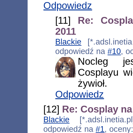
Odpowiedz
[11]
Re: Cospl
2011
Blackie
[*.adsl.ineti
odpowiedź na
#10
, o
Nocleg je
Cosplayu wi
żywioł.
Odpowiedz
[12]
Re: Cosplay na
Blackie
[*.adsl.inetia.
odpowiedź na
#1
, oceny