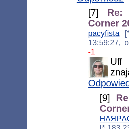
[7]
Re:
Corner 2
pacyfista
[*
13:59:27, 
-1
Uff
znaj
Odpowie
[9]
Re
Corne
HΛЯPΛ
[*.183.2