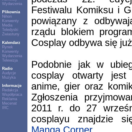
Wydarzenia
Festiwalu Komiksu i G
Plikownia
Nihon
powiązany z odbywają
Konwenty
Media
rządu blokiem progr
Teledyski
Zwiastuny
Cosplay odbywa się już 
Kalendarz
Rynek
Konwenty
Wydarzenia
Telewizja
Podobnie jak w ubieg
Radio
cosplay otwarty jest
Audycje
Muzyka
anime, gier oraz komik
Informacje
Redakcja
Zgłoszenia przyjmowa
Współpraca
Reklama
Mecenat
2011 r. do 27 wrześn
IRC
cosplayu znajdzie 
Manga Corner
.