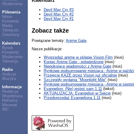
Kalendarz
Wydarzenia
Devil May Cry #3
Plikownia
Devil May Cry #2
Nihon
Devil May Cry #1
Konwenty
Media
Zobacz także
Teledyski
Zwiastuny
Powiązane tematy:
Anime Gate
.
Kalendarz
Rynek
Nasze publikacje:
Konwenty
Wydarzenia
Wyprzedaż anime w sklepie Vision Film
(nius)
Telewizja
Koniec Anime Gate - potwierdzone
(nius)
Niepokojące wiadomości z Anime Gate
(nius)
Radio
Rynkowe podsumowanie miesiąca - Anime w paździe
Audycje
Przejęcie KAZE przez Vision już oficjalnie
(nius)
Muzyka
Szczegóły wydania "Moonlight Mile"
(nius)
Rynkowe podsumowanie miesiąca - Anime w sierpni
Informacje
Evangelion: (Nie) jesteś sam 1.11
(tekst)
Redakcja
AKTUALIZACJA: Evangelion w Świcie
(nius)
Współpraca
Przedsprzedaż Evangeliona 1.11
(nius)
Reklama
Mecenat
IRC