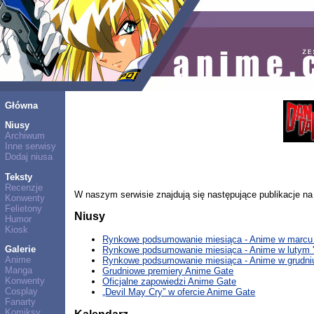
Główna
Niusy
Archiwum
Inne serwisy
Dodaj niusa
Teksty
Recenzje
W naszym serwisie znajdują się następujące publikacje na 
Konwenty
Felietony
Niusy
Humor
Kiosk
Rynkowe podsumowanie miesiąca - Anime w marcu 
Galerie
Rynkowe podsumowanie miesiąca - Anime w lutym 
Anime
Rynkowe podsumowanie miesiąca - Anime w grudniu
Manga
Grudniowe premiery Anime Gate
Konwenty
Oficjalne zapowiedzi Anime Gate
Cosplay
„Devil May Cry” w ofercie Anime Gate
Fanarty
Komiksy