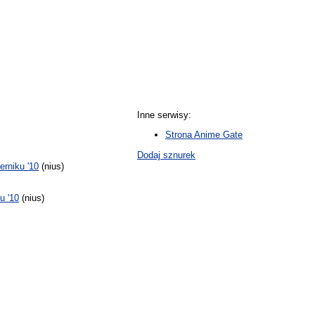
Inne serwisy:
Strona Anime Gate
Dodaj sznurek
rniku '10
(nius)
u '10
(nius)