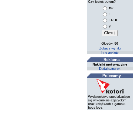
Czy jesteś botem?
tak
1
TRUE
y
Głosów:
80
Zobacz wyniki
Inne ankiety
Reklama
Naklejki motywacyjne
Dodaj sznurek
Polecamy
Wydawnictwo specjalizujące
się w komiksie azjatyckim
oraz książkach z gatunku
boys love.