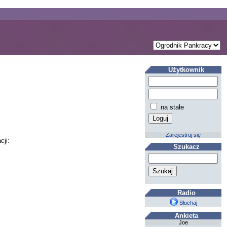
Użytkownik
na stałe
Zarejestruj się
cji:
Szukacz
Radio
Słuchaj
Ankieta
Joe