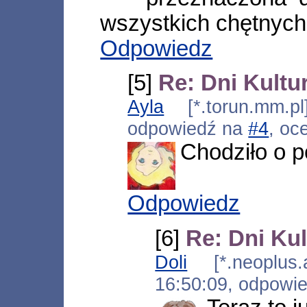
wszystkich chętnych
Odpowiedz
[5]
Re: Dni Kultu
Ayla
[*.torun.mm.pl
odpowiedź na
#4
, oc
Chodziło o p
Odpowiedz
[6]
Re: Dni Kul
Doli
[*.neoplus.a
16:50:09, odpowi