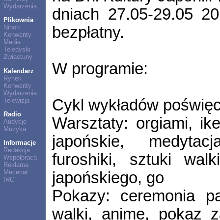
Wydarzenia
dniach 27.05-29.05 2
Plikownia
bezpłatny.
Nihon
Konwenty
Media
Teledyski
Zwiastuny
W programie:
Kalendarz
Rynek
Konwenty
Wydarzenia
Cykl wykładów poświęc
Telewizja
Radio
Warsztaty: orgiami, ike
Audycje
Muzyka
japońskie, medytac
Informacje
Redakcja
furoshiki, sztuki wal
Współpraca
Reklama
Mecenat
japońskiego, go
IRC
Pokazy: ceremonia par
walki, anime, pokaz z