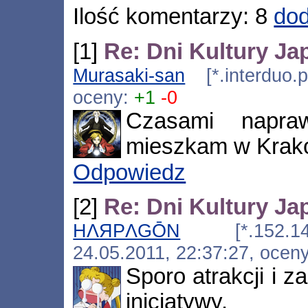
Ilość komentarzy: 8
dod
[1]
Re: Dni Kultury Ja
Murasaki-san
[*.interduo.p
oceny:
+1
-0
Czasami napra
mieszkam w Krako
Odpowiedz
[2]
Re: Dni Kultury Ja
HΛЯPΛGŌN
[*.152.143.50
24.05.2011, 22:37:27, ocen
Sporo atrakcji i 
inicjatywy.