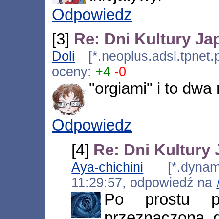
Odpowiedz
[3]
Re: Dni Kultury Ja
Doli
[*.neoplus.adsl.tpnet.
oceny:
+4
-0
"orgiami" i to dwa
Odpowiedz
[4]
Re: Dni Kultury 
Aya-chichini
[*.dynamic
11:29:57, odpowiedź na
Po prostu p
przeznaczona d