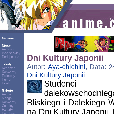
Główna
Niusy
Archiwum
Inne serwisy
Dni Kultury Japonii
Dodaj niusa
Teksty
Autor:
Aya-chichini
, Data: 2
Recenzje
Konwenty
Dni Kultury Japonii
Felietony
Humor
Studenci kul
Kiosk
dalekowschodnie
Galerie
Anime
Manga
Bliskiego i Dalekiego
Konwenty
Cosplay
na Dni Kultury Japonii.
Fanarty
Komiksy