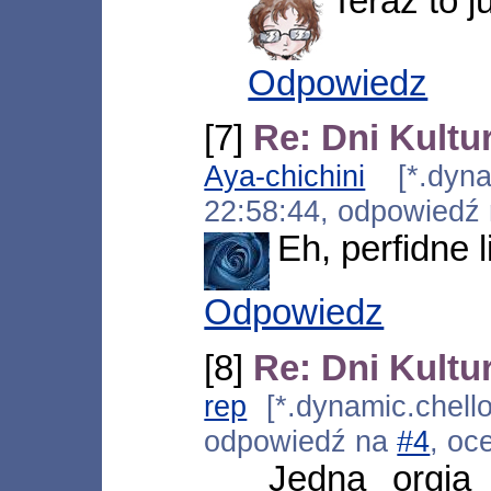
Teraz to j
Odpowiedz
[7]
Re: Dni Kultu
Aya-chichini
[*.dynam
22:58:44, odpowiedź
Eh, perfidne l
Odpowiedz
[8]
Re: Dni Kultu
rep
[*.dynamic.chello
odpowiedź na
#4
, oc
Jedna orgia 