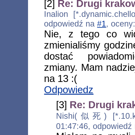
[2]
Re: Drugi krako
Inalion [*.dynamic.chell
odpowiedź na
#1
, oceny
Nie, z tego co wi
zmienialiśmy godzin
dostać powiadomi
zmiany. Mam nadzieję
na 13 :(
Odpowiedz
[3]
Re: Drugi kr
Nishi(似死) [*.10.kt
01:47:46, odpowiedź