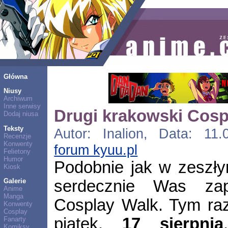
Główna
Niusy
Archiwum
Inne serwisy
Drugi krakowski Cosp
Dodaj niusa
Teksty
Autor: Inalion, Data: 11.
Recenzje
Konwenty
forum kyuu.pl
Felietony
Humor
Podobnie jak w zeszły
Kiosk
serdecznie Was zap
Galerie
Anime
Manga
Cosplay Walk. Tym ra
Konwenty
Cosplay
piątek,
17 sierpnia
Fanarty
Komiksy