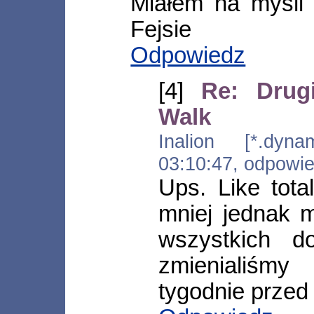
Miałem na mysli 
Fejsie
Odpowiedz
[4]
Re: Drug
Walk
Inalion [*.dynam
03:10:47, odpowi
Ups. Like total
mniej jednak m
wszystkich 
zmienialiśm
tygodnie przed