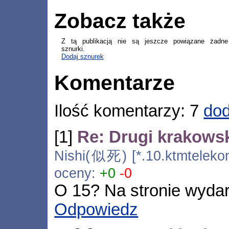
Zobacz także
Z tą publikacją nie są jeszcze powiązane żadne
sznurki.
Dodaj sznurek
Komentarze
Ilość komentarzy: 7
dod
[1]
Re: Drugi krakows
Nishi(似死) [*.10.ktmtelekom
oceny:
+0
-0
O 15? Na stronie wydar
Odpowiedz