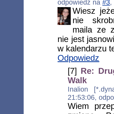
odpowiedź na
#3
,
Wiesz jeże
nie skrob
maila ze z
nie jest jasno
w kalendarzu t
Odpowiedz
[7]
Re: Dru
Walk
Inalion [*.dyn
21:53:06, odp
Wiem przep