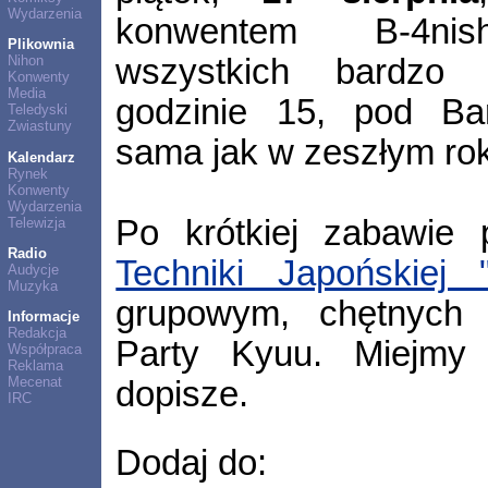
Wydarzenia
konwentem B-4nis
Plikownia
wszystkich bardzo 
Nihon
Konwenty
Media
godzinie 15, pod B
Teledyski
Zwiastuny
sama jak w zeszłym ro
Kalendarz
Rynek
Konwenty
Wydarzenia
Po krótkiej zabawie
Telewizja
Radio
Techniki Japońskiej 
Audycje
Muzyka
grupowym, chętnych 
Informacje
Redakcja
Party Kyuu. Miejmy 
Współpraca
Reklama
Mecenat
dopisze.
IRC
Dodaj do: