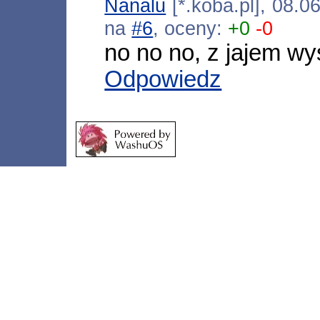
Nanalu
[*.koba.pl], 08.0
na
#6
, oceny:
+0
-0
no no no, z jajem wy
Odpowiedz