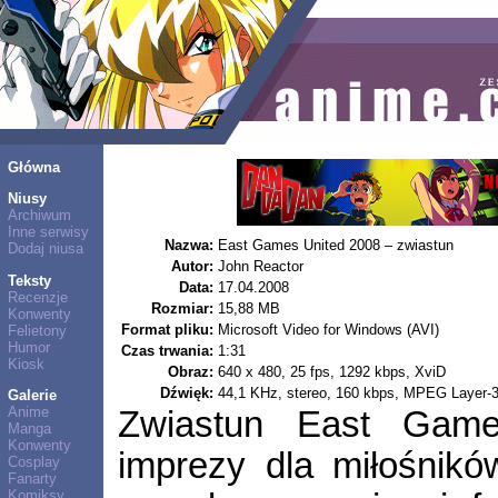
Główna
Niusy
Archiwum
Inne serwisy
Nazwa:
East Games United 2008 – zwiastun
Dodaj niusa
Autor:
John Reactor
Teksty
Data:
17.04.2008
Recenzje
Rozmiar:
15,88 MB
Konwenty
Format pliku:
Microsoft Video for Windows (AVI)
Felietony
Humor
Czas trwania:
1:31
Kiosk
Obraz:
640 x 480, 25 fps, 1292 kbps, XviD
Dźwięk:
44,1 KHz, stereo, 160 kbps, MPEG Layer-
Galerie
Anime
Zwiastun East Game
Manga
Konwenty
imprezy dla miłośnikó
Cosplay
Fanarty
Komiksy