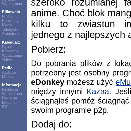
szeroko rozumianej fa
Wydarzenia
anime. Choć blok mango
Plikownia
Nihon
Konwenty
kilku to zwiastun i
Media
Teledyski
jednego z najlepszych a
Zwiastuny
Kalendarz
Pobierz:
Rynek
Konwenty
Wydarzenia
Telewizja
Do pobrania plików z lok
Radio
potrzebny jest osobny prog
Audycje
Muzyka
eDonkey
możesz użyć
eMu
Informacje
między innymi
Kazaa
. Jeśl
Redakcja
Współpraca
Reklama
ściągnąłeś pomóż ściągnąć 
Mecenat
IRC
swoim programie p2p.
Dodaj do: