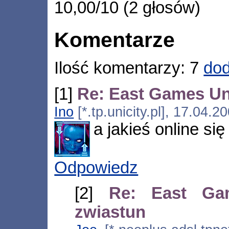
10,00/10 (2 głosów)
Komentarze
Ilość komentarzy: 7
dod
[1]
Re: East Games Un
Ino
[*.tp.unicity.pl], 17.04.
a jakieś online się
Odpowiedz
[2]
Re: East Ga
zwiastun