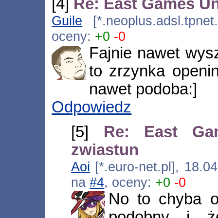
[4]
Re: East Games Un
Guile
[*.neoplus.adsl.tpnet
oceny:
+0
-0
Fajnie nawet wysz
to zrzynka openi
nawet podoba:]
Odpowiedz
[5]
Re: East Ga
zwiastun
Aoi
[*.euro-net.pl], 18.
na
#4
, oceny:
+0
-0
No to chyba o
podobny i ż