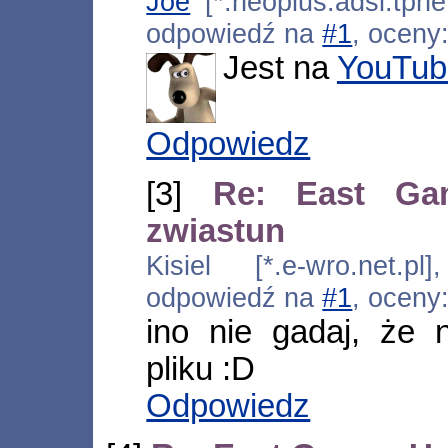
Joe
[*.neoplus.adsl.tpne
odpowiedź na
#1
, oceny
Jest na
YouTub
Odpowiedz
[3]
Re: East Ga
zwiastun
Kisiel [*.e-wro.net.p
odpowiedź na
#1
, oceny
ino nie gadaj, że 
pliku :D
Odpowiedz