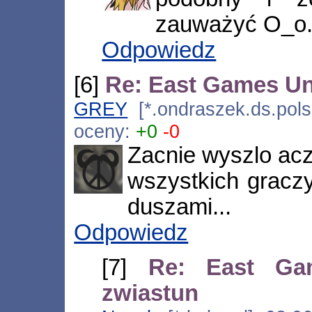
zauważyć O_o.
Odpowiedz
[6]
Re: East Games Un
GREY
[*.ondraszek.ds.polsl
oceny:
+0
-0
Zacnie wyszlo acz
wszystkich graczy
duszami...
Odpowiedz
[7]
Re: East Ga
zwiastun