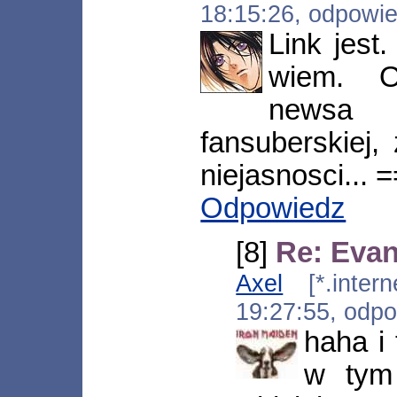
18:15:26, odpowi
Link jest
wiem. O
newsa 
fansuberskiej,
niejasnosci... =
Odpowiedz
[8]
Re: Evan
Axel
[*.interne
19:27:55, odp
haha i 
w tym