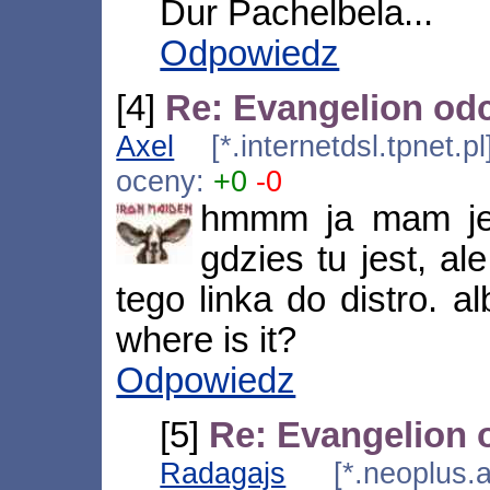
Dur Pachelbela...
Odpowiedz
[4]
Re: Evangelion odc
Axel
[*.internetdsl.tpnet.
oceny:
+0
-0
hmmm ja mam jed
gdzies tu jest, al
tego linka do distro. 
where is it?
Odpowiedz
[5]
Re: Evangelion 
Radagajs
[*.neoplus.ad