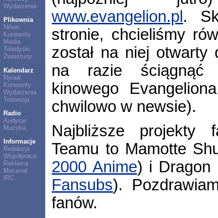
Wydarzenia
www.evangelion.pl
. S
Plikownia
Nihon
stronie, chcieliśmy ró
Konwenty
Media
został na niej otwarty 
Teledyski
Zwiastuny
na razie ściągnąć 
Kalendarz
Rynek
kinowego Evangeliona 
Konwenty
Wydarzenia
Telewizja
chwilowo w newsie).
Radio
Audycje
Najbliższe projekty f
Muzyka
Informacje
Teamu to Mamotte Shu
Redakcja
Współpraca
2000 Anime
) i Dragon
Reklama
Mecenat
IRC
Fansubs
). Pozdrawia
fanów.