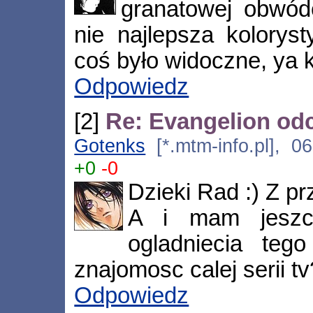
granatowej obwód
nie najlepsza kolorys
coś było widoczne, ya 
Odpowiedz
[2]
Re: Evangelion odc
Gotenks
[*.mtm-info.pl], 0
+0
-0
Dzieki Rad :) Z pr
A i mam jeszc
ogladniecia tego
znajomosc calej serii t
Odpowiedz