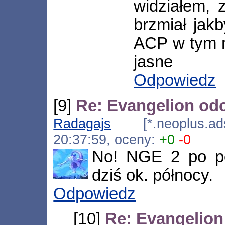
widziałem, 
brzmiał jakb
ACP w tym n
jasne
Odpowiedz
[9]
Re: Evangelion odc
Radagajs
[*.neoplus.adsl
20:37:59, oceny:
+0
-0
No! NGE 2 po po
dziś ok. północy.
Odpowiedz
[10]
Re: Evangelion