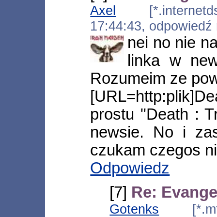
Axel
[*.internetdsl
17:44:43, odpowiedź
nei no nie n
linka w ne
Rozumeim ze powi
[URL=http:plik]D
prostu "Death : T
newsie. No i za
czukam czegos ni
Odpowiedz
[7]
Re: Evange
Gotenks
[*.mtm-