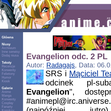
Główna
Niusy
Archiwum
Inne serwisy
Evangelion odc. 2 PL
Dodaj niusa
Teksty
Autor:
Radagajs
, Data: 06.
Recenzje
Konwenty
SRS i
Mąciciel T
Felietony
Humor
odcinek pl-su
Kiosk
Galerie
Evangelion
", dostę
Anime
Manga
#animepl@irc.anive
Konwenty
Cosplay
Fanarty
(najpóźniej ju
Komiksy