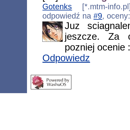
Gotenks
[*.mtm-info.pl
odpowiedź na
#9
, oceny
Juz sciagnal
jeszcze. Za c
pozniej ocenie :
Odpowiedz