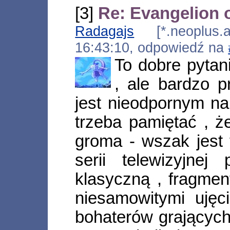
[3]
Re: Evangelion 
Radagajs
[*.neoplus.ad
16:43:10, odpowiedź na
To dobre pytani
, ale bardzo p
jest nieodpornym na 
trzeba pamiętać , ż
groma - wszak jest t
serii telewizyjne
klasyczną , fragmen
niesamowitymi ujęc
bohaterów grającyc