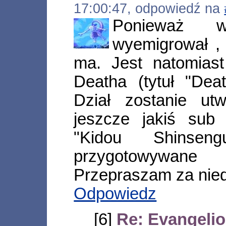
17:00:47, odpowiedź na
Ponieważ w
wyemigrował , 
ma. Jest natomiast
Deatha (tytuł "Dea
Dział zostanie ut
jeszcze jakiś sub 
"Kidou Shinse
przygotowywan
Przepraszam za nied
Odpowiedz
[6]
Re: Evangelio