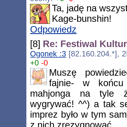
Ta, jadę na wszyst
Kage-bunshin!
Odpowiedz
[8]
Re: Festiwal Kult
Ogonek :3
[82.160.204.*], 2
+0
-0
Muszę powiedzie
fajnie- w końcu
mahjonga na tyle 
wygrywać! ^^) a tak se
imprez było w tym samy
z nich zrezygnować...