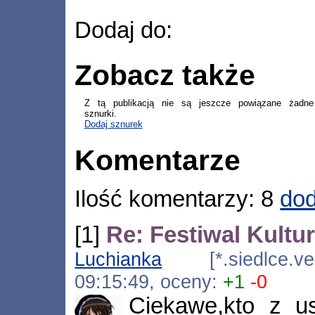
Dodaj do:
Zobacz także
Z tą publikacją nie są jeszcze powiązane żadne
sznurki.
Dodaj sznurek
Komentarze
Ilość komentarzy: 8
dod
[1]
Re: Festiwal Kult
Luchianka
[*.siedlce.vec
09:15:49, oceny:
+1
-0
Ciekawe,kto z u