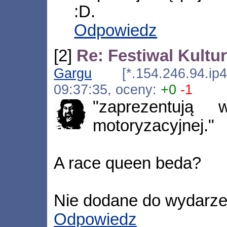
:D.
Odpowiedz
[2]
Re: Festiwal Kult
Gargu
[*.154.246.94.ip4.
09:37:35, oceny:
+0
-1
"zaprezentują
motoryzacyjnej."
A race queen beda?
Nie dodane do wydarzen
Odpowiedz