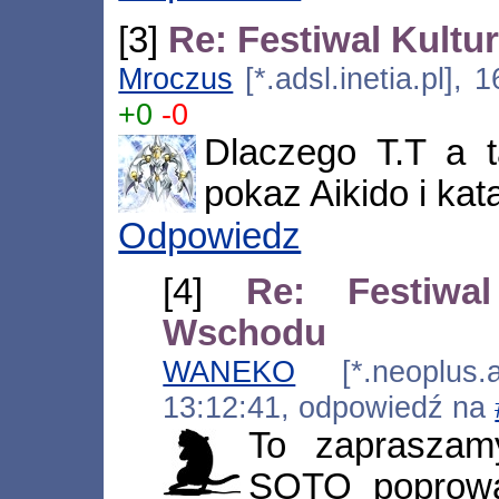
[3]
Re: Festiwal Kult
Mroczus
[*.adsl.inetia.pl],
+0
-0
Dlaczego T.T a 
pokaz Aikido i kat
Odpowiedz
[4]
Re: Festiwal
Wschodu
WANEKO
[*.neoplus.ad
13:12:41, odpowiedź na
To zaprasza
SOTO poprowa