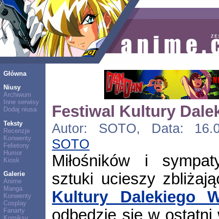
Główna
Niusy
Archiwum
Inne serwisy
Festiwal Kultury Dal
Dodaj niusa
Teksty
Autor: SOTO, Data: 16.09
Recenzje
Konwenty
SOTO
Felietony
Humor
Miłośników i sympat
Kiosk
sztuki ucieszy zbliżaj
Galerie
Anime
Manga
Kultury Dalekiego 
Konwenty
Cosplay
odbędzie się w ostatni
Fanarty
Komiksy