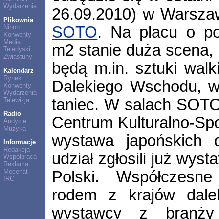
Wydarzenia
26.09.2010) w Warszaw
Plikownia
SOTO
. Na placu o p
Nihon
Konwenty
Media
m2 stanie duża scena, 
Teledyski
Zwiastuny
będą m.in. sztuki walk
Kalendarz
Rynek
Dalekiego Wschodu, w 
Konwenty
Wydarzenia
taniec. W salach SOT
Telewizja
Radio
Centrum Kulturalno-Spo
Audycje
Muzyka
wystawa japońskich 
Informacje
Redakcja
udział zgłosili już wyst
Współpraca
Reklama
Mecenat
Polski. Współczesne 
IRC
rodem z krajów daleki
wystawcy z branży 