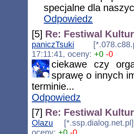
specjalne dla naszy
Odpowiedz
[5]
Re: Festiwal Kult
paniczTsuki
[*.078.c88.pe
17:11:41, oceny:
+0
-0
ciekawe czy orga
sprawę o innych 
terminie...
Odpowiedz
[7]
Re: Festiwal Kult
Olazu
[*.ssp.dialog.net.p
oceny:
+0
-0