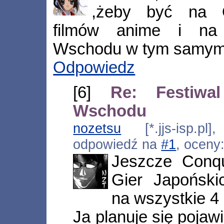
,żeby być na O
filmów anime i na 
Wschodu w tym samym
Odpowiedz
[6]
Re: Festiwal
Wschodu
nozetsu
[*.jjs-isp.pl
odpowiedź na
#1
, oceny
Jeszcze Conqu
Gier Japoński
na wszystkie 4 
Ja planuje się pojaw