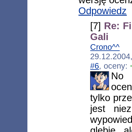
wersję ocenz
Odpowiedz
[7]
Re: F
Gali
Crono^^
[*
29.12.2004
#6
, oceny:
No 
oce
tylko prz
jest nie
wypowied
glebie 