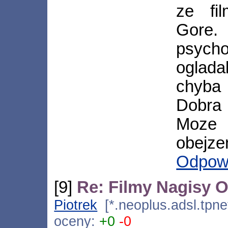
ze fi
Gor
psycho
oglad
chyba 
Dobra 
Moze
obejzen
Odpow
[9]
Re: Filmy Nagisy 
Piotrek
[*.neoplus.adsl.tpne
oceny:
+0
-0