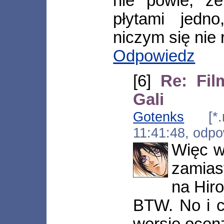
nie powie, ż
płytami jedn
niczym się nie r
Odpowiedz
[6]
Re: Fi
Gali
Gotenks
[*.mt
11:41:48, odp
Więc w
zamias
na Hiro
BTW. No i c