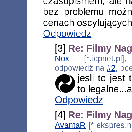
czasopismem, ale n
bez problemu moż
cenach oscylujących
Odpowiedz
[3]
Re: Filmy Nag
Nox
[*.icpnet.pl]
odpowiedź na
#2
, oc
jesli to jest
to legalne...a
Odpowiedz
[4]
Re: Filmy Nag
AvantaR
[*.ekspres.n