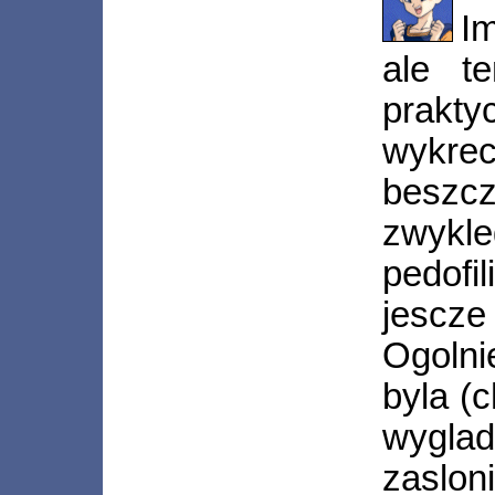
I
ale te
prakt
wykrec
beszc
zwykl
pedofi
jescz
Ogolni
byla (
wygl
zaslon