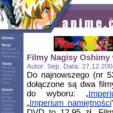
Główna
Niusy
Archiwum
Inne serwisy
Filmy Nagisy Oshimy 
Dodaj niusa
Teksty
Autor: Sep, Data: 27.12.200
Recenzje
Konwenty
Do najnowszego (nr 
Felietony
Humor
dołączone są dwa fil
Kiosk
Galerie
do wyboru: „
Imper
Anime
Manga
„
Imperium namiętności
Konwenty
Cosplay
Fanarty
DVD to 12,95 zł. Film
Komiksy