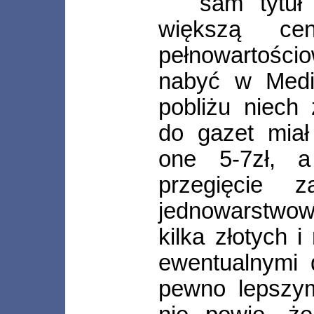
sam tytuł
większą c
pełnowartości
nabyć w Medi
pobliżu niech
do gazet miał
one 5-7zł, 
przegięcie z
jednowarstwow
kilka złotych 
ewentualnymi 
pewno lepszym