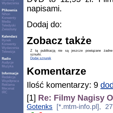
Wydarzenia
napisami.
Plikownia
Nihon
Konwenty
Media
Dodaj do:
Teledyski
Zwiastuny
Kalendarz
Zobacz także
Rynek
Konwenty
Wydarzenia
Z tą publikacją nie są jeszcze powiązane żadne
Telewizja
sznurki.
Dodaj sznurek
Radio
Audycje
Muzyka
Komentarze
Informacje
Redakcja
Współpraca
Ilość komentarzy: 9
dod
Reklama
Mecenat
IRC
[1]
Re: Filmy Nagisy 
Gotenks
[*.mtm-info.pl], 2