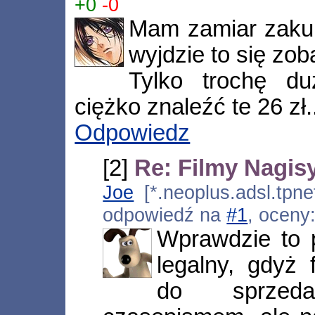
+0
-0
Mam zamiar zakupi
wyjdzie to się zob
Tylko trochę d
ciężko znaleźć te 26 zł.
Odpowiedz
[2]
Re: Filmy Nagis
Joe
[*.neoplus.adsl.tpne
odpowiedź na
#1
, oceny
Wprawdzie to 
legalny, gdyż
do sprzed