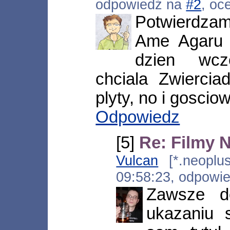
odpowiedź na
#2
, oc
Potwierdza
Ame Agaru -
dzien wcz
chciala Zwiercia
plyty, no i gosciow
Odpowiedz
[5]
Re: Filmy 
Vulcan
[*.neoplus.
09:58:23, odpowi
Zawsze d
ukazaniu s