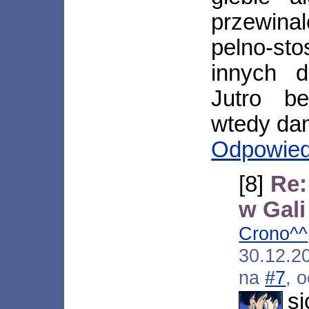
przewina
pelno-st
innych 
Jutro b
wtedy da
Odpowie
[8]
Re:
w Gali
Crono^^
30.12.2
na
#7
, 
si