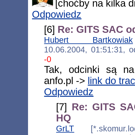
[choćby na kilka d
Odpowiedz
[6]
Re: GITS SAC od
Hubert Bartkowiak
10.06.2004, 01:51:31,
-0
Tak, odcinki są n
anfo.pl ->
link do tra
Odpowiedz
[7]
Re: GITS SA
HQ
GrLT
[*.skomur.lod