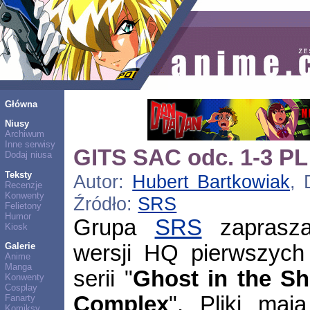
Główna
Niusy
Archiwum
Inne serwisy
GITS SAC odc. 1-3 PL
Dodaj niusa
Teksty
Autor:
Hubert Bartkowiak
, 
Recenzje
Konwenty
Źródło:
SRS
Felietony
Humor
Grupa
SRS
zaprasza
Kiosk
wersji HQ pierwszych
Galerie
Anime
Manga
serii "
Ghost in the Sh
Konwenty
Cosplay
Complex
". Pliki ma
Fanarty
Komiksy