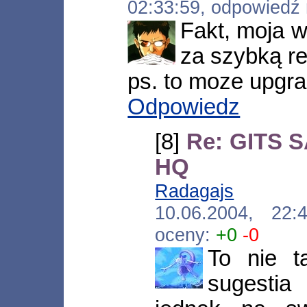
02:33:59, odpowiedź
Fakt, moja w
za szybką re
ps. to moze upgr
Odpowiedz
[8]
Re: GITS S
HQ
Radagajs
[*.neo
10.06.2004, 22
oceny:
+0
-0
To nie t
sugesti