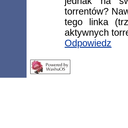
jednak na swo
torrentów? Naw
tego linka (t
aktywnych torr
Odpowiedz