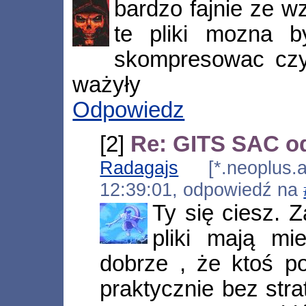
bardzo fajnie ze wz
te pliki mozna b
skompresowac czy
ważyły
Odpowiedz
[2]
Re: GITS SAC od
Radagajs
[*.neoplus.ad
12:39:01, odpowiedź na
Ty się ciesz. Z
pliki mają m
dobrze , że ktoś p
praktycznie bez str