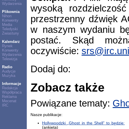
Wydarzenia
wysoką rozdzielczoś
Plikownia
przestrzenny dźwięk AC
Nihon
Konwenty
Media
w naszym wydaniu będ
Teledyski
Zwiastuny
postać. Skąd możn
Kalendarz
Rynek
oczywiście:
srs@irc.uni
Konwenty
Wydarzenia
Telewizja
Dodaj do:
Radio
Audycje
Muzyka
Zobacz także
Informacje
Redakcja
Współpraca
Reklama
Powiązane tematy:
Gho
Mecenat
IRC
Nasze publikacje:
Hollywoodzki „Ghost in the Shell” to będzie:
(ankieta)