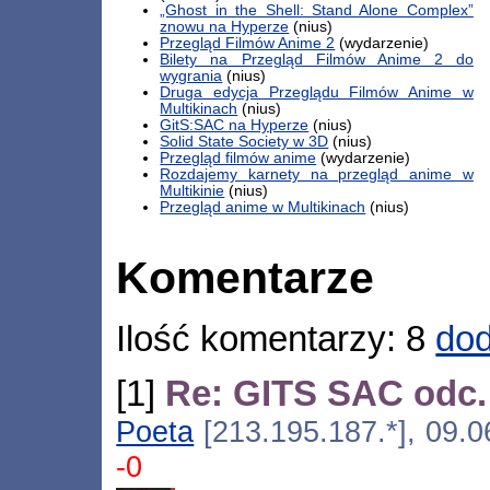
„Ghost in the Shell: Stand Alone Complex”
znowu na Hyperze
(nius)
Przegląd Filmów Anime 2
(wydarzenie)
Bilety na Przegląd Filmów Anime 2 do
wygrania
(nius)
Druga edycja Przeglądu Filmów Anime w
Multikinach
(nius)
GitS:SAC na Hyperze
(nius)
Solid State Society w 3D
(nius)
Przegląd filmów anime
(wydarzenie)
Rozdajemy karnety na przegląd anime w
Multikinie
(nius)
Przegląd anime w Multikinach
(nius)
Komentarze
Ilość komentarzy: 8
dod
[1]
Re: GITS SAC odc.
Poeta
[213.195.187.*], 09.0
-0