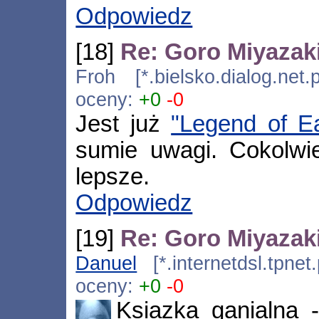
Odpowiedz
[18]
Re: Goro Miyazak
Froh [*.bielsko.dialog.net
oceny:
+0
-0
Jest już
"Legend of E
sumie uwagi. Cokolwie
lepsze.
Odpowiedz
[19]
Re: Goro Miyazak
Danuel
[*.internetdsl.tpnet
oceny:
+0
-0
Ksiazka ganialna 