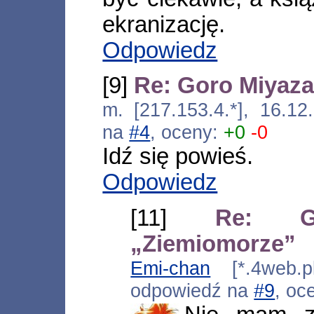
ekranizację.
Odpowiedz
[9]
Re: Goro Miyaza
m. [217.153.4.*], 16.12
na
#4
, oceny:
+0
-0
Idź się powieś.
Odpowiedz
[11]
Re: G
„Ziemiomorze”
Emi-chan
[*.4web.pl
odpowiedź na
#9
, oc