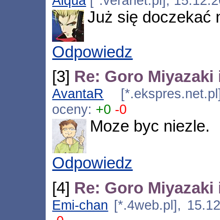
Alqua
[*.veranet.pl], 15.12.
Już się doczekać 
Odpowiedz
[3]
Re: Goro Miyazaki
AvantaR
[*.ekspres.net.p
oceny:
+0
-0
Moze byc niezle.
Odpowiedz
[4]
Re: Goro Miyazaki
Emi-chan
[*.4web.pl], 15.1