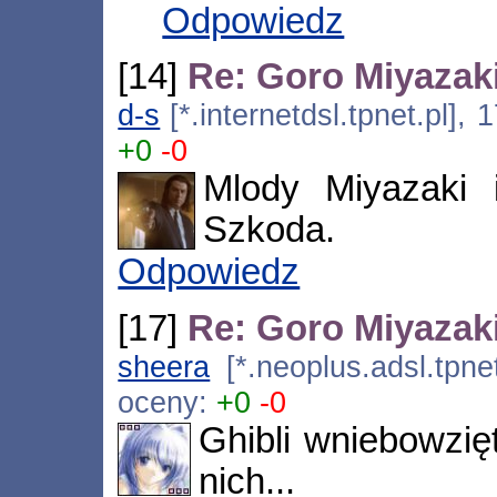
Odpowiedz
[14]
Re: Goro Miyazak
d-s
[*.internetdsl.tpnet.pl],
+0
-0
Mlody Miyazaki 
Szkoda.
Odpowiedz
[17]
Re: Goro Miyazak
sheera
[*.neoplus.adsl.tpne
oceny:
+0
-0
Ghibli wniebowzię
nich...