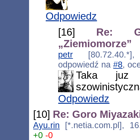
Odpowiedz
[16]
Re: G
„Ziemiomorze”
petr
[80.72.40.*],
odpowiedź na
#8
, oc
Taka juz
szowinistyczna
Odpowiedz
[10]
Re: Goro Miyazak
Ayu.rin
[*.netia.com.pl], 1
+0
-0