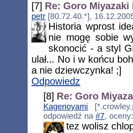
[7]
Re: Goro Miyazaki
petr
[80.72.40.*], 16.12.200
Historia wprost idea
nie mogę sobie wy
skonocić - a styl G
ulał... No i w końcu bo
a nie dziewczynka! ;]
Odpowiedz
[8]
Re: Goro Miyaza
Kagenoyami
[*.crowley.
odpowiedź na
#7
, oceny
tez wolisz chlop