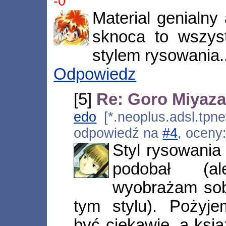
-0
Material genialny 
sknoca to wszys
stylem rysowania...
Odpowiedz
[5]
Re: Goro Miyaza
edo
[*.neoplus.adsl.tpne
odpowiedź na
#4
, oceny
Styl rysowania
podobał (al
wyobrażam sob
tym stylu). Pożyj
być ciekawie, a ksi