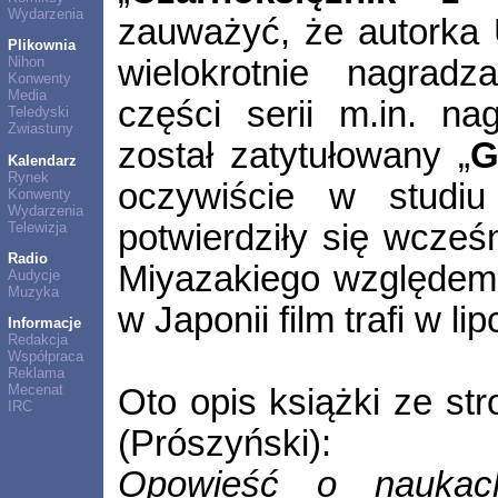
Wydarzenia
zauważyć, że autorka 
Plikownia
wielokrotnie nagrad
Nihon
Konwenty
Media
części serii m.in. na
Teledyski
Zwiastuny
został zatytułowany „
G
Kalendarz
Rynek
oczywiście w stud
Konwenty
Wydarzenia
potwierdziły się wcześ
Telewizja
Radio
Miyazakiego względem 
Audycje
Muzyka
w Japonii film trafi w l
Informacje
Redakcja
Współpraca
Reklama
Mecenat
Oto opis książki ze st
IRC
(Prószyński):
Opowieść o naukach