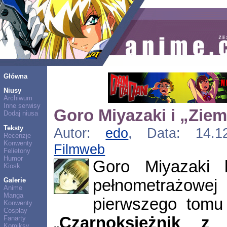
Główna
Niusy
Archiwum
Inne serwisy
Goro Miyazaki i „Zie
Dodaj niusa
Teksty
Autor:
edo
, Data: 14.12
Recenzje
Konwenty
Filmweb
Felietony
Humor
Goro Miyazaki 
Kiosk
pełnometrażo
Galerie
Anime
Manga
pierwszego tomu 
Konwenty
Cosplay
„
Czarnoksiężnik z 
Fanarty
Komiksy