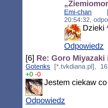
„Ziemiomor
Emi-chan
[*.
20:54:32, odp
Dzieki 
Odpowiedz
[6]
Re: Goro Miyazaki
Gotenks
[*.tvkdiana.pl], 1
+0
-0
Jestem ciekaw co 
Odpowiedz