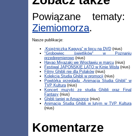
Powiązane tematy
Ziemiomorza
.
Nasze publikacje:
„Księżniczka Kaguya” w lipcu na DVD
(nius)
"Grobowiec świetlików" w Poznaniu
przedpremierowo
(nius)
Hayao Miyazaki we Wrocławiu w marcu
(nius)
Festiwal JAPOŃSKIE LATO w Kinie Wisła
(nius)
Filmy Ghibli nie dla Polaków
(nius)
Kolekcja Studia Ghibli w promocji
(nius)
Powtórka przeglądu „Animacja Studia Ghibli” w
TVP Kultura
(nius)
Koncert muzyki ze studia Ghibli oraz Final
Fantasy
(nius)
Ghibli taniej w Amazonce
(nius)
Animacja Studia Ghibli w lutym w TVP Kultura
(nius)
Komentarze