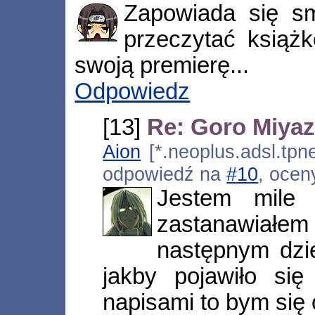
Zapowiada się s
przeczytać książk
swoją premierę...
Odpowiedz
[13]
Re: Goro Miyaz
Aion
[*.neoplus.adsl.tpne
odpowiedź na
#10
, ocen
Jestem mile 
zastanawia
następnym dzi
jakby pojawiło si
napisami to bym się 