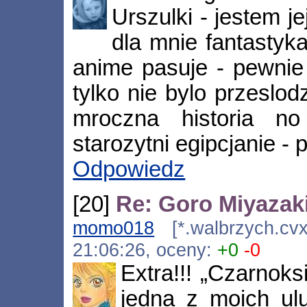
Urszulki - jestem
dla mnie fantastyka
anime pasuje - pewnie
tylko nie bylo przeslo
mroczna historia no
starozytni egipcjanie 
Odpowiedz
[20]
Re: Goro Miyazak
momo018
[*.walbrzych.cvx.
21:06:26, oceny:
+0
-0
Extra!!! „Czarnoks
jedna z moich ulu