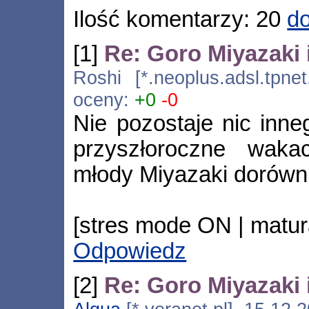
Ilość komentarzy: 20
do
[1]
Re: Goro Miyazaki
Roshi [*.neoplus.adsl.tpnet
oceny:
+0
-0
Nie pozostaje nic inne
przyszłoroczne waka
młody Miyazaki dorównu
[stres mode ON | matur
Odpowiedz
[2]
Re: Goro Miyazaki