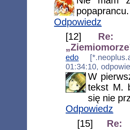
Nie mam za
popaprancu.
Odpowiedz
[12]
Re: 
„Ziemiomorze
edo
[*.neoplus.ad
01:34:10, odpowi
W pierwsz
tekst M. 
się nie p
Odpowiedz
[15]
Re: