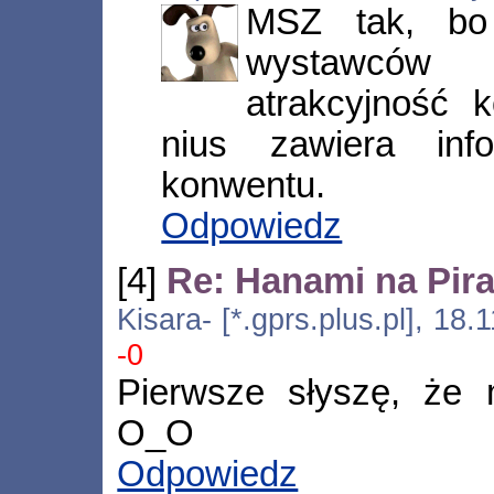
MSZ tak, bo
wystawców
atrakcyjność 
nius zawiera inf
konwentu.
Odpowiedz
[4]
Re: Hanami na Pira
Kisara- [*.gprs.plus.pl], 18
-0
Pierwsze słyszę, że 
O_O
Odpowiedz