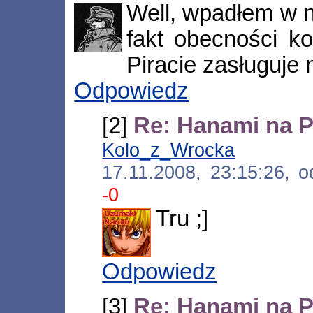
Well, wpadłem w n
fakt obecności k
Piracie zasługuje
Odpowiedz
[2]
Re: Hanami na P
Kolo_z_Wrocka
[*.neo
17.11.2008, 23:15:26, 
-0
Tru ;]
Odpowiedz
[3]
Re: Hanami na P