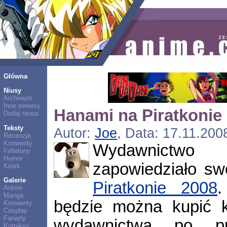
Główna
Niusy
Archiwum
Inne serwisy
Hanami na Piratkonie
Dodaj niusa
Teksty
Autor:
Joe
, Data: 17.11.200
Recenzje
Konwenty
Wydawnict
Felietony
Humor
zapowiedziało sw
Kiosk
Galerie
Piratkonie 2008
.
Anime
Manga
będzie można kupić k
Konwenty
Cosplay
Fanarty
wydawnictwa po pr
Komiksy