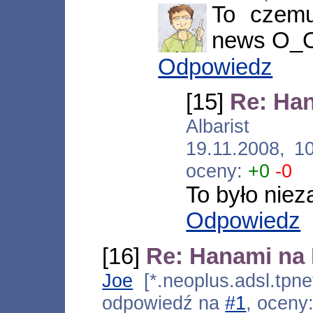
To czemu
news O_
Odpowiedz
[15]
Re: Han
Albarist [*.
19.11.2008, 1
oceny:
+0
-0
To było niez
Odpowiedz
[16]
Re: Hanami na 
Joe
[*.neoplus.adsl.tpne
odpowiedź na
#1
, oceny