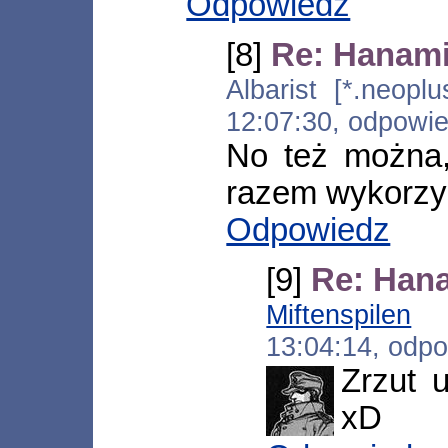
Odpowiedz
[8]
Re: Hanami
Albarist [*.neoplu
12:07:30, odpowi
No też można,
razem wykorzys
Odpowiedz
[9]
Re: Hana
Miftenspilen
[*
13:04:14, odp
Zrzut 
xD