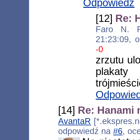
Odpowiedz
[12]
Re: 
Faro N. Re
21:23:09, 
-0
zrzutu ul
plakat
trójmieśc
Odpowie
[14]
Re: Hanami n
AvantaR
[*.ekspres.n
odpowiedź na
#6
, oc