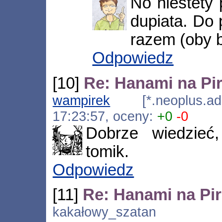
No niestety
dupiata. Do
razem (oby b
Odpowiedz
[10]
Re: Hanami na Pi
wampirek
[*.neoplus.adsl
17:23:57, oceny:
+0
-0
Dobrze wiedzieć
tomik.
Odpowiedz
[11]
Re: Hanami na Pir
kakałowy_szatan [*.ca