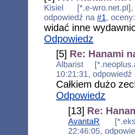
Kisiel [*.e-wro.net.p
odpowiedź na
#1
, oceny
widać inne wydawnict
Odpowiedz
[5]
Re: Hanami na
Albarist [*.neoplus.
10:21:31, odpowiedź
Całkiem dużo zech
Odpowiedz
[13]
Re: Hanam
AvantaR
[*.eksp
22:46:05, odpowi