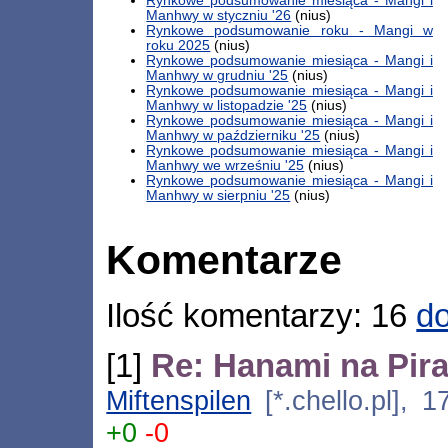
Rynkowe podsumowanie miesiąca - Mangi i
Manhwy w styczniu '26
(nius)
Rynkowe podsumowanie roku - Mangi w
roku 2025
(nius)
Rynkowe podsumowanie miesiąca - Mangi i
Manhwy w grudniu '25
(nius)
Rynkowe podsumowanie miesiąca - Mangi i
Manhwy w listopadzie '25
(nius)
Rynkowe podsumowanie miesiąca - Mangi i
Manhwy w październiku '25
(nius)
Rynkowe podsumowanie miesiąca - Mangi i
Manhwy we wrześniu '25
(nius)
Rynkowe podsumowanie miesiąca - Mangi i
Manhwy w sierpniu '25
(nius)
Komentarze
Ilość komentarzy: 16
do
[1]
Re: Hanami na Pira
Miftenspilen
[*.chello.pl], 
+0
-0