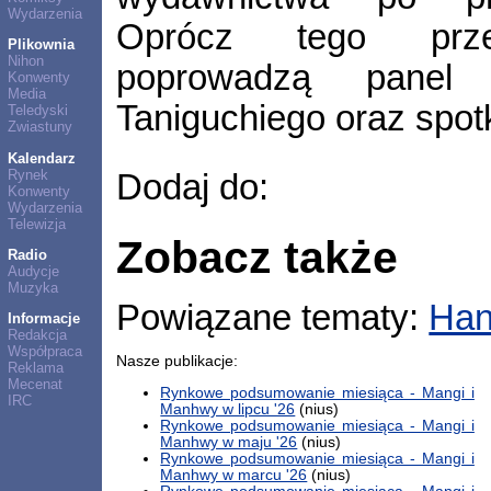
Wydarzenia
Oprócz tego przed
Plikownia
Nihon
poprowadzą panel 
Konwenty
Media
Taniguchiego oraz spo
Teledyski
Zwiastuny
Kalendarz
Rynek
Dodaj do:
Konwenty
Wydarzenia
Telewizja
Zobacz także
Radio
Audycje
Muzyka
Powiązane tematy:
Han
Informacje
Redakcja
Współpraca
Nasze publikacje:
Reklama
Mecenat
Rynkowe podsumowanie miesiąca - Mangi i
IRC
Manhwy w lipcu '26
(nius)
Rynkowe podsumowanie miesiąca - Mangi i
Manhwy w maju '26
(nius)
Rynkowe podsumowanie miesiąca - Mangi i
Manhwy w marcu '26
(nius)