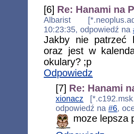
[6]
Re: Hanami na P
Albarist [*.neoplus.ad
10:23:35, odpowiedź na
Jakby nie patrzeć
oraz jest w kalend
okulary? ;p
Odpowiedz
[7]
Re: Hanami na
xionacz
[*.c192.msk.
odpowiedź na
#6
, oc
moze lepsza 