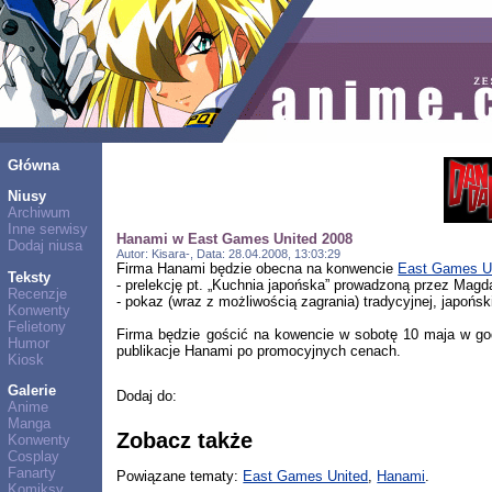
Główna
Niusy
Archiwum
Inne serwisy
Hanami w East Games United 2008
Dodaj niusa
Autor: Kisara-, Data: 28.04.2008, 13:03:29
Firma Hanami będzie obecna na konwencie
East Games U
Teksty
- prelekcję pt. „Kuchnia japońska” prowadzoną przez Magda
Recenzje
- pokaz (wraz z możliwością zagrania) tradycyjnej, japońsk
Konwenty
Felietony
Firma będzie gościć na kowencie w sobotę 10 maja w go
Humor
publikacje Hanami po promocyjnych cenach.
Kiosk
Galerie
Dodaj do:
Anime
Manga
Zobacz także
Konwenty
Cosplay
Fanarty
Powiązane tematy:
East Games United
,
Hanami
.
Komiksy