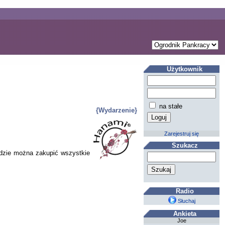
Użytkownik
na stałe
{Wydarzenie}
Zarejestruj się
Szukacz
ędzie można zakupić wszystkie
Radio
Słuchaj
Ankieta
Joe