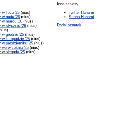
Inne serwisy:
w lipcu '26
(nius)
Twitter Hanami
 w maju '26
(nius)
Strona Hanami
 w marcu '26
(nius)
Dodaj sznurek
w styczniu '26
(nius)
nius)
w grudniu '25
(nius)
w listopadzie '25
(nius)
w październiku '25
(nius)
 we wrześniu '25
(nius)
w sierpniu '25
(nius)