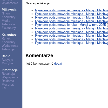
Wydarzenia
Nasze publikacje:
Plikownia
Rynkowe podsumowanie miesiąca - Mangi i Manhwy 
Nihon
Rynkowe podsumowanie miesiąca - Mangi i Manhwy
Konwenty
Rynkowe podsumowanie miesiąca - Mangi i Manhwy
Media
Rynkowe podsumowanie miesiąca - Mangi i Manhwy 
Teledyski
Rynkowe podsumowanie roku - Mangi w roku 2025
(
Zwiastuny
Rynkowe podsumowanie miesiąca - Mangi i Manhwy 
Rynkowe podsumowanie miesiąca - Mangi i Manhwy 
Kalendarz
Rynkowe podsumowanie miesiąca - Mangi i Manhwy 
Rynek
Rynkowe podsumowanie miesiąca - Mangi i Manhwy
Konwenty
Rynkowe podsumowanie miesiąca - Mangi i Manhwy 
Wydarzenia
Telewizja
Komentarze
Radio
Audycje
Muzyka
Ilość komentarzy: 0
dodaj
Informacje
Redakcja
Współpraca
Reklama
Mecenat
IRC