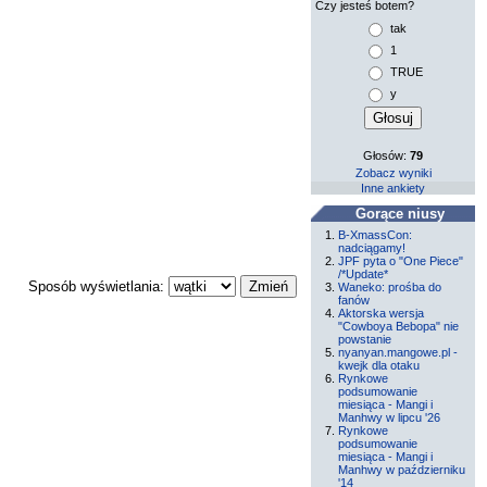
Czy jesteś botem?
tak
1
TRUE
y
Głosów:
79
Zobacz wyniki
Inne ankiety
Gorące niusy
B-XmassCon:
nadciągamy!
JPF pyta o "One Piece"
/*Update*
Sposób wyświetlania:
Waneko: prośba do
fanów
Aktorska wersja
"Cowboya Bebopa" nie
powstanie
nyanyan.mangowe.pl -
kwejk dla otaku
Rynkowe
podsumowanie
miesiąca - Mangi i
Manhwy w lipcu '26
Rynkowe
podsumowanie
miesiąca - Mangi i
Manhwy w październiku
'14