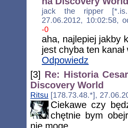
na Discovery Worl
jack the ripper [*.is.a.
27.06.2012, 10:02:58,
-0
aha, najlepiej jakb
jest chyba ten kanał w
Odpowiedz
[3]
Re: Historia Cesa
Discovery World
Ritsu
[178.73.48.*], 27.06.2
Ciekawe czy będz
chętnie bym obejr
nie mogę...