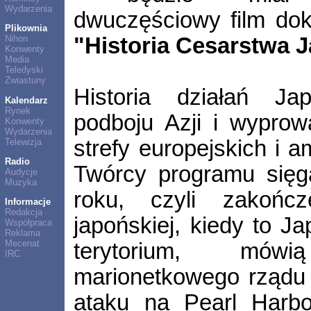
Wydarzenia
dwuczęściowy film dok
Plikownia
"Historia Cesarstwa 
Nihon
Konwenty
Media
Teledyski
Zwiastuny
Historia działań J
Kalendarz
Rynek
podboju Azji i wyprow
Konwenty
Wydarzenia
strefy europejskich i 
Telewizja
Radio
Twórcy programu sięg
Audycje
Muzyka
roku, czyli zakończ
Informacje
Redakcja
japońskiej, kiedy to J
Współpraca
Reklama
Mecenat
terytorium, mów
IRC
marionetkowego rządu 
ataku na Pearl Harbor