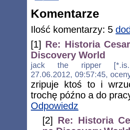
Komentarze
Ilość komentarzy: 5
dod
[1]
Re: Historia Cesa
Discovery World
jack the ripper [*.is.a.to
27.06.2012, 09:57:45, ocen
zripuje ktoś to i wrzu
trochę późno a do pracy
Odpowiedz
[2]
Re: Historia C