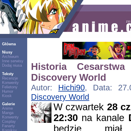
Główna
Niusy
Archiwum
Inne serwisy
Historia Cesarstw
Dodaj niusa
Teksty
Discovery World
Recenzje
Konwenty
Autor:
Hichi90
, Data: 27.
Felietony
Humor
Discovery World
Kiosk
W czwartek
28 c
Galerie
Anime
Manga
22:30
na kanale
Konwenty
Cosplay
będzie miał
Fanarty
Komiksy