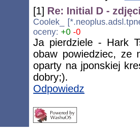
[1]
Re: Initial D - zdj
Coolek_ [*.neoplus.adsl.tpne
oceny:
+0
-0
Ja pierdziele - Hark T
obaw powiedziec, ze m
oparty na jponskiej kre
dobry;).
Odpowiedz