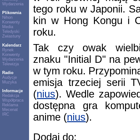
Wydarzenia
tego roku w Japonii. Sa
Plikownia
kin w Hong Kongu i C
Nihon
Konwenty
Media
roku.
Teledyski
Zwiastuny
Tak czy owak wielbi
Kalendarz
Rynek
Konwenty
znaku "Initial D" na pe
Wydarzenia
Telewizja
w tym roku. Przypomina
Radio
Audycje
emisja trzeciej serii T
Muzyka
(
nius
). Wedle zapowie
Informacje
Redakcja
Współpraca
dostępna gra komput
Reklama
Mecenat
anime (
nius
).
IRC
Dodaj do: