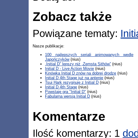
Zobacz także
Powiązane tematy:
Init
Nasze publikacje:
100 najlepszych seriali animowanych wedle
Japończyków
(nius)
„Initial D” lepszy niż „Zemsta Sithów”
(nius)
Initial D - Live Action Movie
(nius)
Kinówka Initial D znów na dobrej drodze
(nius)
Initial D 4th Stage już na antenie
(nius)
Tsui Hark rezygnuje z Initial D
(nius)
Initial D 4th Stage
(nius)
Powstaje gra "Initial D"
(nius)
Fabularna wersja Initial D
(nius)
Komentarze
Ilość komentarzy: 1
dod