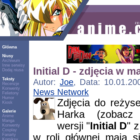
Główna
Niusy
Archiwum
Inne serwisy
Initial D - zdjęcia w m
Dodaj niusa
Teksty
Autor:
Joe
, Data: 10.01.20
Recenzje
Konwenty
News Network
Felietony
Humor
Zdjęcia do reżys
Kiosk
Harka (zobac
Galerie
Anime
Manga
wersji "
Initial D
" 
Konwenty
Cosplay
w roli głównej mają 
Fanarty
Komiksy