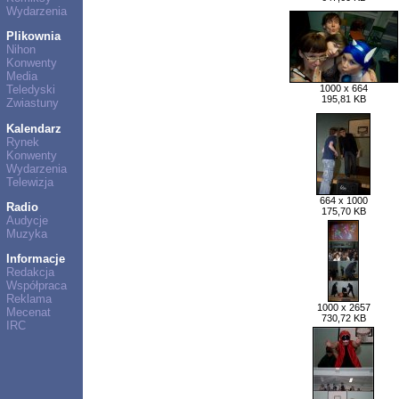
Wydarzenia
Plikownia
Nihon
Konwenty
Media
Teledyski
1000 x 664
195,81 KB
Zwiastuny
Kalendarz
Rynek
Konwenty
Wydarzenia
Telewizja
664 x 1000
Radio
175,70 KB
Audycje
Muzyka
Informacje
Redakcja
Współpraca
Reklama
1000 x 2657
Mecenat
730,72 KB
IRC