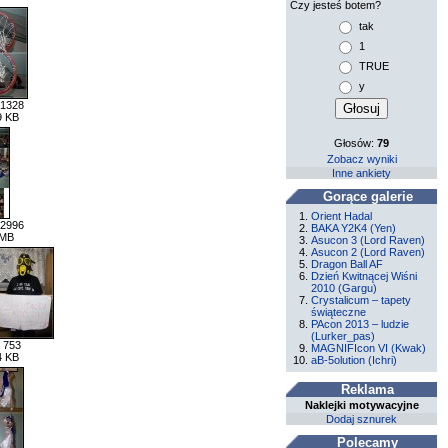
Czy jesteś botem?
tak
1
TRUE
y
 1328
9 KB
Głosów:
79
Zobacz wyniki
Inne ankiety
Gorące galerie
Orient Hadal
 2996
BAKA Y2K4 (Yen)
 MB
Asucon 3 (Lord Raven)
Asucon 2 (Lord Raven)
Dragon Ball AF
Dzień Kwitnącej Wiśni
2010 (Gargu)
Crystalicum – tapety
świąteczne
PAcon 2013 – ludzie
(Lurker_pas)
 753
MAGNIFIcon VI (Kwak)
4 KB
aB-5olution (Ichri)
Reklama
Naklejki motywacyjne
Dodaj sznurek
Polecamy