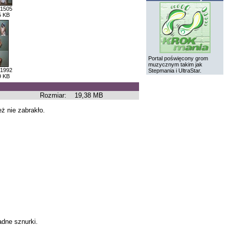
 1505
5 KB
Portal poświęcony grom
muzycznym takim jak
 1992
Stepmania i UltraStar.
9 KB
Rozmiar:
19,38 MB
ż nie zabrakło.
adne sznurki.