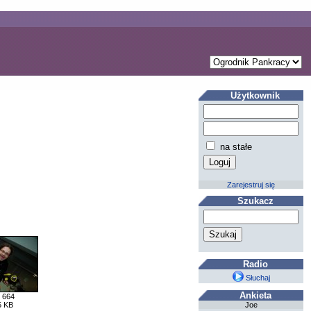
Użytkownik
na stałe
Zarejestruj się
Szukacz
Radio
Słuchaj
Ankieta
 664
Joe
5 KB