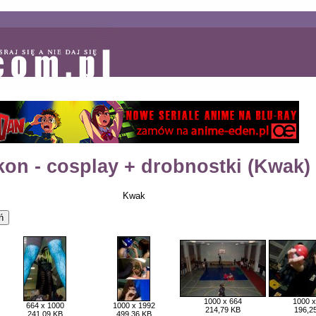
on - cosplay + drobnostki (Kwak)
Kwak
1000 x 664
1000 x
664 x 1000
1000 x 1992
214,79 KB
196,2
241,09 KB
499,36 KB