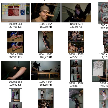
1000 x 664
1000 x 664
1000 x 664
1000 x
207,03 KB
150,30 KB
131,03 KB
392,1
1000 x 1328
664 x 1000
1000 x 1328
1000 x
322,89 KB
162,77 KB
465,56 KB
1,07
1000 x 664
1000 x 664
1000 x 1992
1000 x
109,97 KB
155,15 KB
420,82 KB
265,3