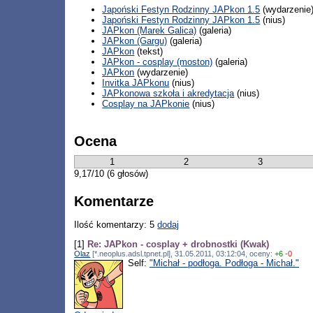
Japoński Festyn Rodzinny JAPkon 1.5
(wydarzenie
Japoński Festyn Rodzinny JAPkon 1.5
(nius)
JAPkon (Marek Galica)
(galeria)
JAPkon (Gargu)
(galeria)
JAPkon
(tekst)
JAPkon - cosplay (moston)
(galeria)
JAPkon
(wydarzenie)
Invitka JAPkonu
(nius)
JAPkonowa szkoła i akredytacja
(nius)
Cosplay na JAPkonie
(nius)
Ocena
1
2
3
9,17/10 (6 głosów)
Komentarze
Ilość komentarzy: 5
dodaj
[1]
Re: JAPkon - cosplay + drobnostki (Kwak)
Olaz
[*.neoplus.adsl.tpnet.pl], 31.05.2011, 03:12:04, oceny:
+6
-0
Self:
"Michał - podłoga. Podłoga - Michał."