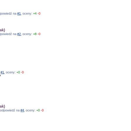
 odpowiedź na
#1
, oceny:
+4
-0
ak)
 odpowiedź na
#2
, oceny:
+8
-0
a
#1
, oceny:
+0
-0
?
ak)
9, odpowiedź na
#4
, oceny:
+0
-0