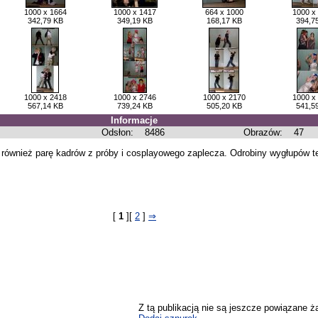
1000 x 1664
1000 x 1417
664 x 1000
1000 x
342,79 KB
349,19 KB
168,17 KB
394,7
1000 x 2418
1000 x 2746
1000 x 2170
1000 x
567,14 KB
739,24 KB
505,20 KB
541,5
Informacje
Odsłon:
8486
Obrazów:
47
 również parę kadrów z próby i cosplayowego zaplecza. Odrobiny wygłupów te
[
1
][
2
]
⇒
Z tą publikacją nie są jeszcze powiązane ż