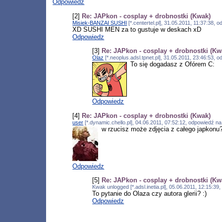
Odpowiedz
[2]
Re: JAPkon - cosplay + drobnostki (Kwak)
Misiek-BANZAI SUSHI
[*.centertel.pl], 31.05.2011, 11:37:38,
XD SUSHI MEN za to gustuje w deskach xD
Odpowiedz
[3]
Re: JAPkon - cosplay + drobnostki (Kw
Olaz
[*.neoplus.adsl.tpnet.pl], 31.05.2011, 23:46:53,
To się dogadasz z Ofórem C:
Odpowiedz
[4]
Re: JAPkon - cosplay + drobnostki (Kwak)
user
[*.dynamic.chello.pl], 04.06.2011, 07:52:12, odpowiedź n
w rzucisz może zdjęcia z całego japkonu
Odpowiedz
[5]
Re: JAPkon - cosplay + drobnostki (Kw
Kwak unlogged [*.adsl.inetia.pl], 05.06.2011, 12:15:3
To pytanie do Olaza czy autora glerii? :)
Odpowiedz