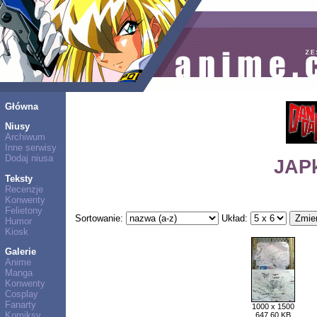
Główna
Niusy
Archiwum
Inne serwisy
Dodaj niusa
JAPk
Teksty
Recenzje
Konwenty
Felietony
Sortowanie:
Układ:
Humor
Kiosk
Galerie
Anime
Manga
Konwenty
Cosplay
Fanarty
1000 x 1500
Komiksy
647,60 KB