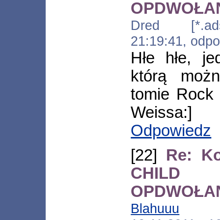
OPDWOŁA
Dred [*.adsl
21:19:41, odp
Hłe hłe, je
którą moż
tomie Rock 
Weissa:]
Odpowiedz
[22]
Re: K
CHILD 
OPDWOŁA
Blahuuu
[*.ne