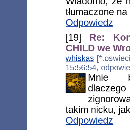
Wiadomo, że na
tłumaczone na 
Odpowiedz
[19]
Re: Ko
CHILD we Wr
whiskas
[*.oswieci
15:56:54, odpowi
Mnie ba
dlaczego 
zignorow
takim nicku, jak
Odpowiedz