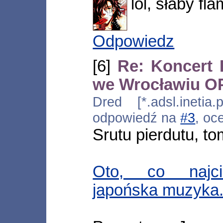
lol, słaby fl
Odpowiedz
[6]
Re: Koncert
we Wrocławiu
Dred [*.adsl.inetia.
odpowiedź na
#3
, oc
Srutu pierdutu, t
Oto, co najci
japońska muzyka