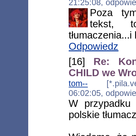
21:25:08, odpowi
Poza tym
tekst, 
tłumaczenia...i
Odpowiedz
[16]
Re: Ko
CHILD we Wr
tom--
[*.pila.ve
06:02:05, odpowi
W przypadku
polskie tłumacz