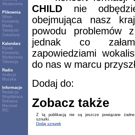
Wydarzenia
CHILD
nie odbędzie
Plikownia
obejmująca nasz kra
Nihon
Konwenty
Media
powodu problemów z
Teledyski
Zwiastuny
jednak co załam
Kalendarz
Rynek
zapowiedziami wokalis
Konwenty
Wydarzenia
do nas w marcu przysz
Telewizja
Radio
Audycje
Muzyka
Dodaj do:
Informacje
Redakcja
Współpraca
Zobacz także
Reklama
Mecenat
IRC
Z tą publikacją nie są jeszcze powiązane żadne
sznurki.
Dodaj sznurek