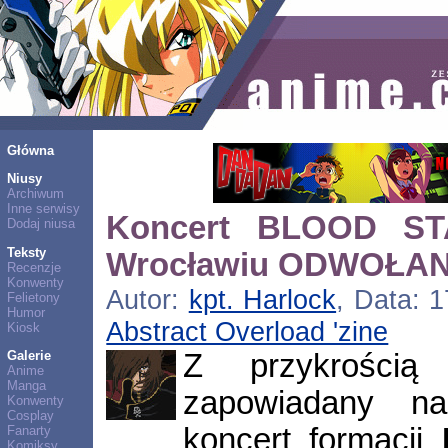
Główna
Niusy
Archiwum
Inne serwisy
Koncert BLOOD ST
Dodaj niusa
Teksty
Wrocławiu ODWOŁA
Recenzje
Konwenty
Autor:
kpt. Harlock
, Data: 1
Felietony
Humor
Abstract Overload 'zine
Kiosk
Z przykrością 
Galerie
Anime
Manga
zapowiadany n
Konwenty
Cosplay
koncert formacji
Fanarty
Komiksy