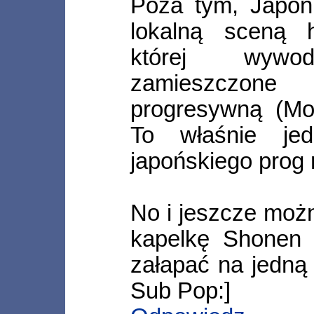
Poza tym, Japon
lokalną sceną 
której wywo
zamieszczo
progresywną (Mo
To właśnie jed
japońskiego prog 
No i jeszcze moż
kapelkę Shonen K
załapać na jedną
Sub Pop:]