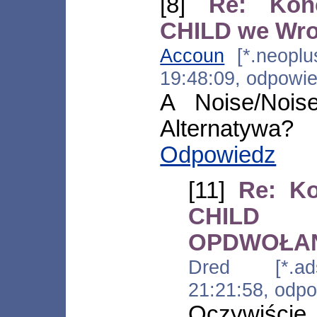
[8]
Re: Kon
CHILD we Wr
Accoun
[*.neoplus
19:48:09, odpowi
A Noise/Noi
Alternatywa?
Odpowiedz
[11]
Re: K
CHILD 
OPDWOŁA
Dred [*.adsl
21:21:58, odp
Oczywiście