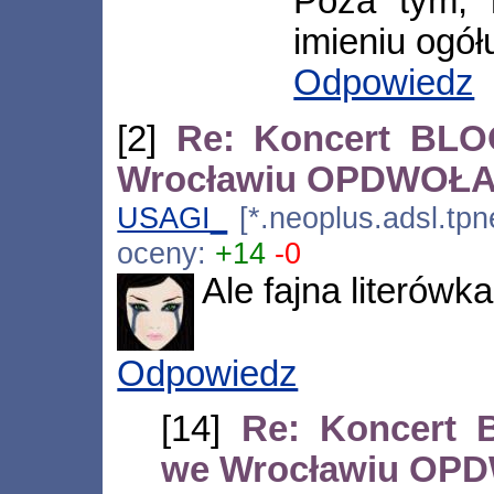
Poza tym, 
imieniu ogół
Odpowiedz
[2]
Re: Koncert BL
Wrocławiu OPDWOŁ
USAGI_
[*.neoplus.adsl.tpn
oceny:
+14
-0
Ale fajna literówk
Odpowiedz
[14]
Re: Koncert
we Wrocławiu O