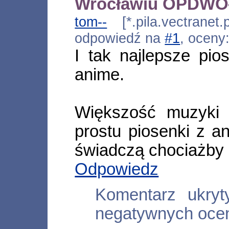
Wrocławiu OPDW
tom--
[*.pila.vectranet.
odpowiedź na
#1
, oceny
I tak najlepsze pio
anime.
Większość muzyki 
prostu piosenki z a
świadczą chociażby 
Odpowiedz
Komentarz ukry
negatywnych oce