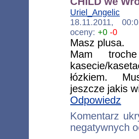
CHILD we Wr
Uriel_Angelic
[*.n
18.11.2011, 00
oceny:
+0
-0
Masz plusa.
Mam troch
kasecie/kase
łózkiem. Mu
jeszcze jakis w
Odpowiedz
Komentarz ukr
negatywnych o