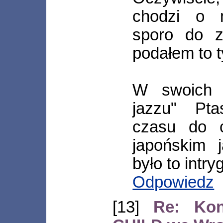
chodzi o 
sporo do z
podałem to t
W swoich 
jazzu" Pt
czasu do c
japońskim 
było to intry
Odpowiedz
[13]
Re: Ko