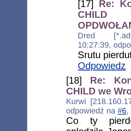
[17]
Re: K
CHILD 
OPDWOŁA
Dred [*.adsl
10:27:39, odp
Srutu pierdu
Odpowiedz
[18]
Re: Ko
CHILD we Wr
Kurwi [218.160.17
odpowiedź na
#6
,
Co ty pierd