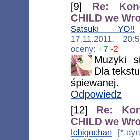
[9]
Re: Kon
CHILD we Wr
Satsuki YO!!
[
17.11.2011, 20
oceny:
+7
-2
Muzyki s
Dla tekst
śpiewanej.
Odpowiedz
[12]
Re: Ko
CHILD we Wr
Ichigochan
[*.dyna