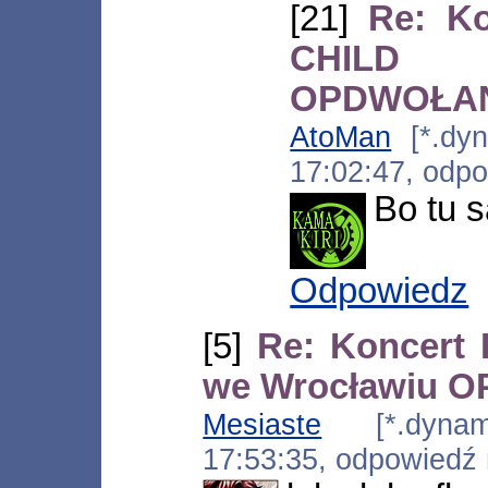
[21]
Re: K
CHILD 
OPDWOŁA
AtoMan
[*.dyna
17:02:47, odp
Bo tu s
Odpowiedz
[5]
Re: Koncert
we Wrocławiu
Mesiaste
[*.dynamic
17:53:35, odpowiedź