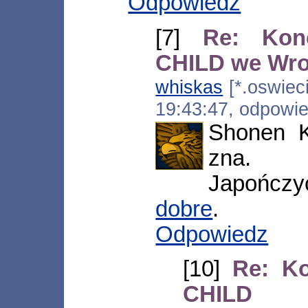
Odpowiedz
[7]
Re: Kon
CHILD we Wr
whiskas
[*.oswieci
19:43:47, odpowi
Shonen K
zna.
Japończy
dobre
.
Odpowiedz
[10]
Re: K
CHILD 