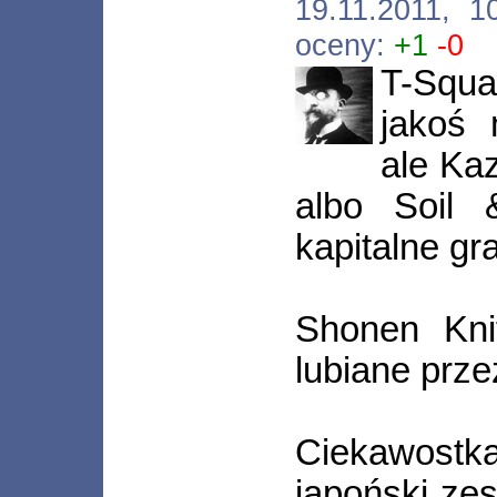
19.11.2011, 
oceny:
+1
-0
T-Squa
jakoś 
ale Ka
albo Soil 
kapitalne gr
Shonen Kni
lubiane prze
Ciekawostk
japoński zes