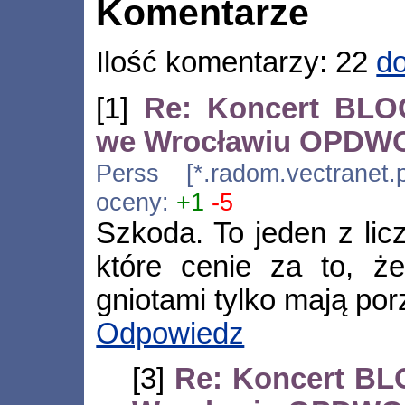
Komentarze
Ilość komentarzy: 22
do
[1]
Re: Koncert BL
we Wrocławiu OPD
Perss [*.radom.vectranet.
oceny:
+1
-5
Szkoda. To jeden z lic
które cenie za to, ż
gniotami tylko mają por
Odpowiedz
[3]
Re: Koncert B