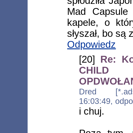
spłodziła Japon
Mad Capsule M
kapele, o któ
słyszał, bo są
Odpowiedz
[20]
Re: K
CHILD 
OPDWOŁA
Dred [*.adsl
16:03:49, odp
i chuj.