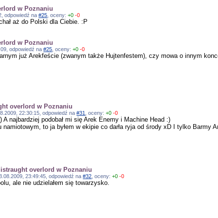
verlord w Poznaniu
:02, odpowiedź na
#25
, oceny:
+0
-0
hał aż do Polski dla Ciebie. :P
verlord w Poznaniu
11:09, odpowiedź na
#25
, oceny:
+0
-0
arnym już Arekfeście (zwanym także Hujtenfestem), czy mowa o innym konc
ught overlord w Poznaniu
3.08.2009, 22:30:15, odpowiedź na
#31
, oceny:
+0
-0
) A najbardziej podobał mi się Arek Enemy i Machine Head :)
lu namiotowym, to ja byłem w ekipie co darła ryja od środy xD I tylko Barmy 
distraught overlord w Poznaniu
 13.08.2009, 23:49:45, odpowiedź na
#32
, oceny:
+0
-0
olu, ale nie udzielałem się towarzysko.