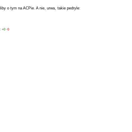
iby o tym na ACPie. A nie, urwa, takie pedryle:
y:
+0
-0