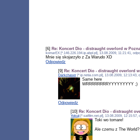
[6]
Re: Koncert Dio - distraught overlord w Pozn
komarEX [*.146.226.194.ip.abpl.pl], 13.08.2009, 11:21:41, od
Mnie się skojarzyło z Za Warudo XD
Odpowiedz
[9]
Re: Koncert Dio - distraught overlord 
Darkchaser
[*.ip.netia.com.pl], 13.08.2009, 12:13:43
Same here
WRRRRRRRRYYYYYYYYY ;)
Odpowiedz
[10]
Re: Koncert Dio - distraught o
Yokuji
[*.satfilm.net.pl], 13.08.2009, 12:15:57
Toki wo tomare!
Ale czemu z The World?