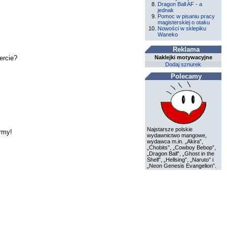
Dragon Ball AF - a
jednak
Pomoc w pisaniu pracy
magisterskiej o otaku
Nowości w sklepiku
Waneko
Reklama
ercie?
Naklejki motywacyjne
Dodaj sznurek
Polecamy
Najstarsze polskie
Army!
wydawnictwo mangowe,
wydawca m.in. „Akira”,
„Chobits”, „Cowboy Bebop”,
„Dragon Ball”, „Ghost in the
Shell”, „Hellsing”, „Naruto” i
„Neon Genesis Evangelion”.