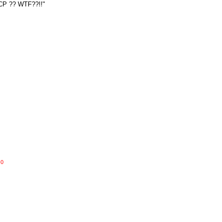
 ACP ?? WTF??!!"
-0