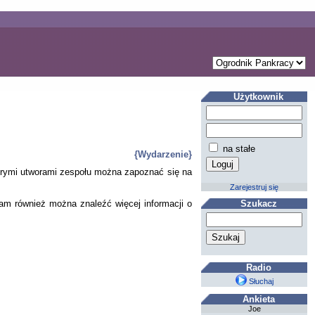
Użytkownik
na stałe
{Wydarzenie}
tórymi utworami zespołu można zapoznać się na
Zarejestruj się
Tam również można znaleźć więcej informacji o
Szukacz
Radio
Słuchaj
Ankieta
Joe