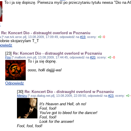
To i ja się dopiszę. Pierwsza myśl po przeczytaniu tytułu newsa "Dio na
z
]
Re: Koncert Dio - distraught overlord w Poznaniu
 [*.nat.tvk.wroc.pl], 13.08.2009, 17:09:49, odpowiedź na
#19
, oceny:
+0
-0
obnie skojarzylam T_T
owiedz
[23]
Re: Koncert Dio - distraught overlord w Poznaniu
Fire
[*.malbork.mm.pl], 13.08.2009, 17:44:45, odpowiedź na
#20
, oceny:
+0
-0
To i ja się dopnę.
oooo, hołli dajjjjj-wa!
Odpowiedz
[30]
Re: Koncert Dio - distraught overlord w Poznaniu
Mimizu
[*.ssp.dialog.net.pl], 13.08.2009, 22:09:50, odpowiedź na
#23
, oceny:
+0
It's Heaven and Hell, oh no!
Fool, fool!
You've got to bleed for the dancer!
Fool, fool!
Look for the answer!
Fool, fool, fool!