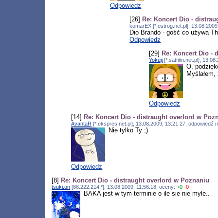
Odpowiedz
[26]
Re: Koncert Dio - distra
komarEX [*.ostrog.net.pl], 13.08.200
Dio Brando - gość co używa Th
Odpowiedz
[29]
Re: Koncert Dio - 
Yokuji
[*.satfilm.net.pl], 13.
O, podzięk
Myślałem, ż
Odpowiedz
[14]
Re: Koncert Dio - distraught overlord w Poz
AvantaR
[*.ekspres.net.pl], 13.08.2009, 13:21:27, odpowiedź 
Nie tylko Ty ;)
Odpowiedz
[8]
Re: Koncert Dio - distraught overlord w Poznaniu
tsuki.un
[88.222.214.*], 13.08.2009, 11:56:18, oceny:
+0
-0
BAKA jest w tym terminie o ile sie nie myle..