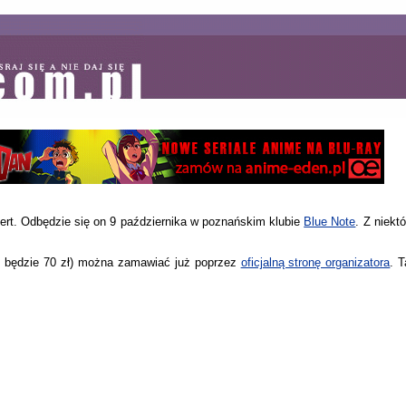
ncert. Odbędzie się on 9 października w poznańskim klubie
Blue Note
. Z niek
ić będzie 70 zł) można zamawiać już poprzez
oficjalną stronę organizatora
. 