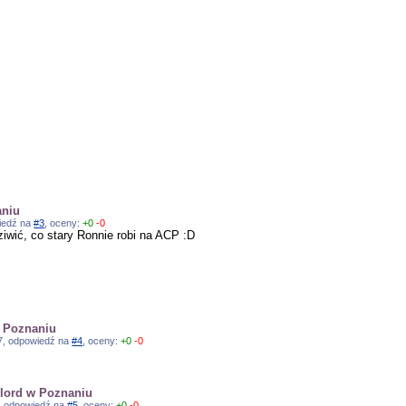
aniu
wiedź na
#3
, oceny:
+0
-0
ziwić, co stary Ronnie robi na ACP :D
w Poznaniu
:17, odpowiedź na
#4
, oceny:
+0
-0
erlord w Poznaniu
8, odpowiedź na
#5
, oceny:
+0
-0