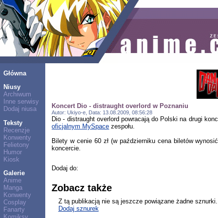
Główna
Niusy
Archiwum
Inne serwisy
Koncert Dio - distraught overlord w Poznaniu
Dodaj niusa
Autor: Ukiyo-e, Data: 13.08.2009, 08:56:28
Dio - distraught overlord powracają do Polski na drugi ko
Teksty
oficjalnym MySpace
zespołu.
Recenzje
Konwenty
Bilety w cenie 60 zł (w październiku cena biletów wynos
Felietony
koncercie.
Humor
Kiosk
Dodaj do:
Galerie
Anime
Zobacz także
Manga
Konwenty
Z tą publikacją nie są jeszcze powiązane żadne sznurki.
Cosplay
Dodaj sznurek
Fanarty
Komiksy