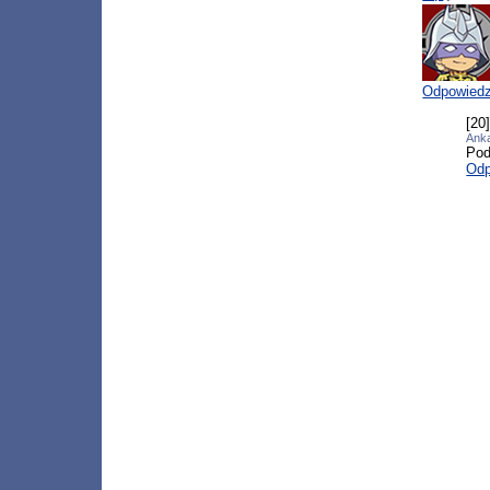
Odpowied
[20
Anka
Pod
Odp