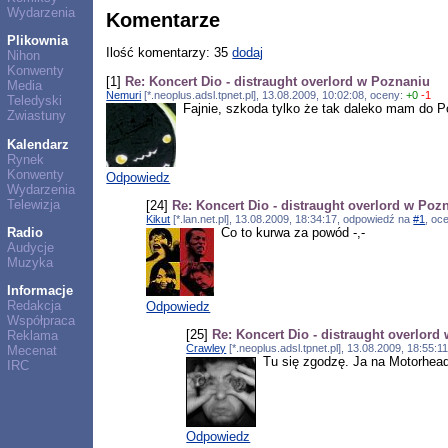
Wydarzenia
Komentarze
Plikownia
Ilość komentarzy: 35
dodaj
Nihon
Konwenty
[1]
Re: Koncert Dio - distraught overlord w Poznaniu
Media
Nemuri
[*.neoplus.adsl.tpnet.pl], 13.08.2009, 10:02:08, oceny:
+0
-1
Teledyski
Fajnie, szkoda tylko że tak daleko mam do P
Zwiastuny
Kalendarz
Rynek
Konwenty
Odpowiedz
Wydarzenia
Telewizja
[24]
Re: Koncert Dio - distraught overlord w Poz
Kikut
[*.lan.net.pl], 13.08.2009, 18:34:17, odpowiedź na
#1
, oc
Radio
Co to kurwa za powód -,-
Audycje
Muzyka
Informacje
Redakcja
Odpowiedz
Współpraca
[25]
Re: Koncert Dio - distraught overlord
Reklama
Crawley
[*.neoplus.adsl.tpnet.pl], 13.08.2009, 18:55:
Mecenat
Tu się zgodzę. Ja na Motorhead
IRC
Odpowiedz