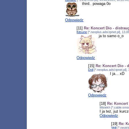
third.. powaga 0o
Odpowiedz
[11]
Re: Koncert Dio - distra
Kitsune
[*.neoplus.adsl.tpnet.pl], 13
ja to samo o_o
Odpowiedz
[15]
Re: Koncert Dio - 
Doli
[*.neoplus.adsl.tpnet.pl]
I ja... xD
Odpowiedz
[18]
Re: Koncert
Misiekh [*.cable.sms
I ja też, już kur
Odpowiedz
[19]
Re: K
Vejit
[*.neotr