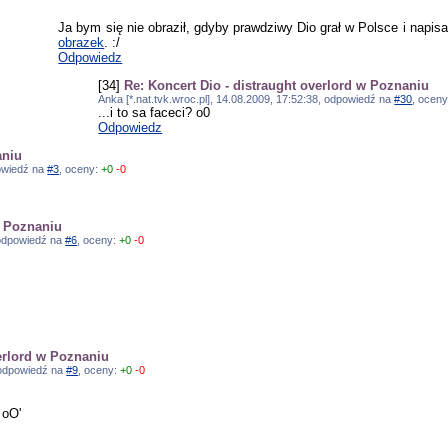
Ja bym się nie obraził, gdyby prawdziwy Dio grał w Polsce i napisal
obrazek
. :/
Odpowiedz
[34]
Re: Koncert Dio - distraught overlord w Poznaniu
Anka [*.nat.tvk.wroc.pl], 14.08.2009, 17:52:38, odpowiedź na
#30
, ocen
...i to sa faceci? o0
Odpowiedz
aniu
powiedź na
#3
, oceny:
+0
-0
w Poznaniu
, odpowiedź na
#6
, oceny:
+0
-0
verlord w Poznaniu
, odpowiedź na
#9
, oceny:
+0
-0
 oO'