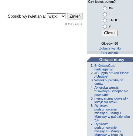
Czy jesteś botem?
tak
1
Sposób wyświetlania:
TRUE
REKLAMA
y
Głosów:
80
Zobacz wyniki
Inne ankiety
Gorące niusy
B-XmassCon:
nadciągamy!
JPF pyta o "One Piece"
/*Update*
Waneko: prośba do
fanów
Aktorska wersja
"Cowboya Bebopa" nie
powstanie
nyanyan.mangowe.pl -
kwejk dla otaku
Rynkowe
podsumowanie
miesiąca - Mangi i
Manhwy w październiku
'14
Rynkowe
podsumowanie
miesiąca - Mangi i
Manhwy w lipcu '26