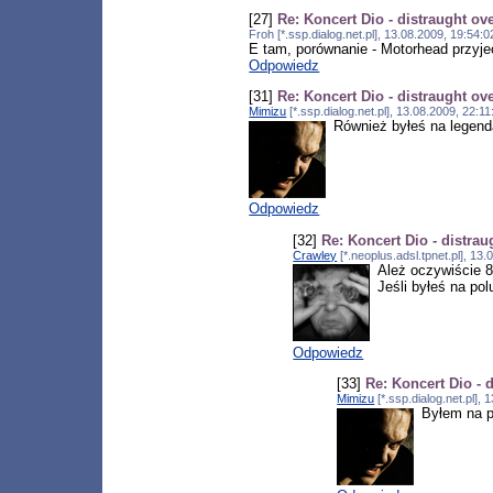
[27]
Re: Koncert Dio - distraught o
Froh [*.ssp.dialog.net.pl], 13.08.2009, 19:54
E tam, porównanie - Motorhead przyjec
Odpowiedz
[31]
Re: Koncert Dio - distraught o
Mimizu
[*.ssp.dialog.net.pl], 13.08.2009, 22:
Również byłeś na legend
Odpowiedz
[32]
Re: Koncert Dio - distra
Crawley
[*.neoplus.adsl.tpnet.pl], 1
Ależ oczywiście 8
Jeśli byłeś na po
Odpowiedz
[33]
Re: Koncert Dio - 
Mimizu
[*.ssp.dialog.net.pl],
Byłem na p