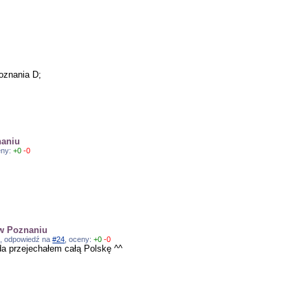
oznania D;
naniu
eny:
+0
-0
 w Poznaniu
11, odpowiedź na
#24
, oceny:
+0
-0
a przejechałem całą Polskę ^^