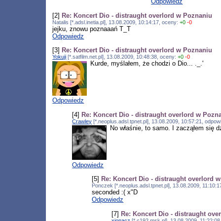
Odpowiedz
[2]
Re: Koncert Dio - distraught overlord w Poznaniu
Natalis [*.adsl.inetia.pl], 13.08.2009, 10:14:17, oceny:
+0
-0
jejku, znowu poznaaań T_T
Odpowiedz
[3]
Re: Koncert Dio - distraught overlord w Poznaniu
Yokuji
[*.satfilm.net.pl], 13.08.2009, 10:48:38, oceny:
+0
-0
Kurde, myślałem, że chodzi o Dio... ._.'
Odpowiedz
[4]
Re: Koncert Dio - distraught overlord w Pozn
Crawley
[*.neoplus.adsl.tpnet.pl], 13.08.2009, 10:57:21, odpo
No właśnie, to samo. I zacząłem się d
Odpowiedz
[5]
Re: Koncert Dio - distraught overlord 
Ponczek [*.neoplus.adsl.tpnet.pl], 13.08.2009, 11:10
seconded :( x"D
Odpowiedz
[7]
Re: Koncert Dio - distraught ov
xionacz
[*.c192.msk.pl], 13.08.2009, 11:22:0