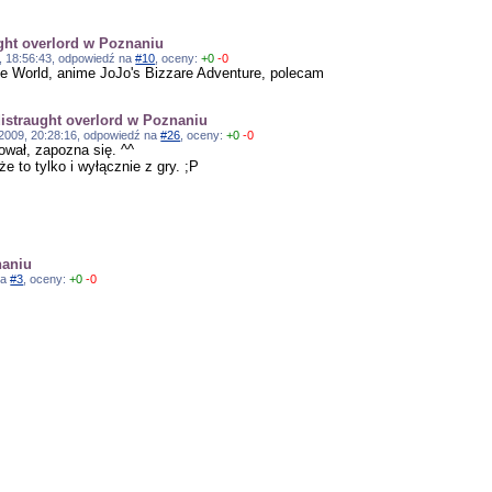
ught overlord w Poznaniu
9, 18:56:43, odpowiedź na
#10
, oceny:
+0
-0
e World, anime JoJo's Bizzare Adventure, polecam
distraught overlord w Poznaniu
08.2009, 20:28:16, odpowiedź na
#26
, oceny:
+0
-0
ował, zapozna się. ^^
e to tylko i wyłącznie z gry. ;P
naniu
na
#3
, oceny:
+0
-0