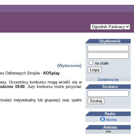
Użytkownik
na stałe
{Wydarzenie}
kurs Odlotowych Strojów -
KOSplay
.
Zarejestruj się
ntasy. Uczestnicy konkursu mogą wcielić się w
odzinie 19:00
. Jury konkursu może przyznać
Szukacz
mularz indywidualny lub grupowy) oraz spełni
Radio
Słuchaj
Ankieta
Joe