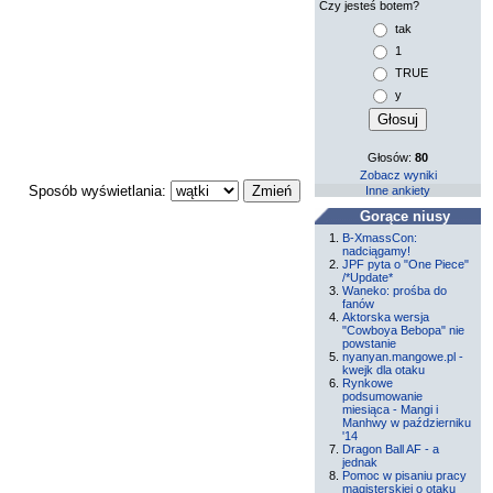
Czy jesteś botem?
tak
1
TRUE
y
Głosów:
80
Zobacz wyniki
Sposób wyświetlania:
Inne ankiety
Gorące niusy
B-XmassCon:
nadciągamy!
JPF pyta o "One Piece"
/*Update*
Waneko: prośba do
fanów
Aktorska wersja
"Cowboya Bebopa" nie
powstanie
nyanyan.mangowe.pl -
kwejk dla otaku
Rynkowe
podsumowanie
miesiąca - Mangi i
Manhwy w październiku
'14
Dragon Ball AF - a
jednak
Pomoc w pisaniu pracy
magisterskiej o otaku