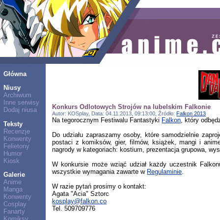
Główna
Niusy
Archiwum
Inne serwisy
Konkurs Odlotowych Strojów na lubelskim Falkonie
Dodaj niusa
Autor: KOSplay, Data: 04.11.2013, 09:13:00, Źródło:
Falkon 2013
Na tegorocznym Festiwalu Fantastyki
Falkon
, który odbęd
Teksty
Recenzje
Do udziału zapraszamy osoby, które samodzielnie zaproje
Konwenty
postaci z komiksów, gier, filmów, książek, mangi i ani
Felietony
nagrody w kategoriach: kostium, prezentacja grupowa, wys
Humor
Kiosk
W konkursie może wziąć udział każdy uczestnik Falkonu,
wszystkie wymagania zawarte w
Regulaminie
.
Galerie
Anime
W razie pytań prosimy o kontakt:
Manga
Agata "Acia" Sztorc
Konwenty
kosplay@falkon.co
Cosplay
Tel. 509709776
Fanarty
Komiksy