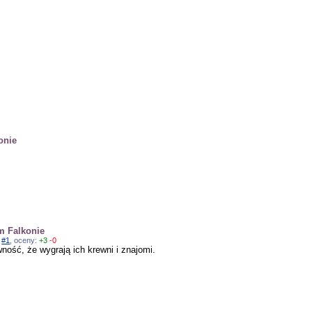
onie
0
m Falkonie
a
#1
, oceny:
+3
-0
ność, że wygrają ich krewni i znajomi.