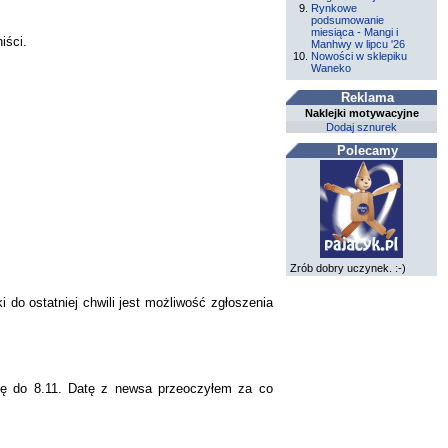
Rynkowe
podsumowanie
miesiąca - Mangi i
iści.
Manhwy w lipcu '26
Nowości w sklepiku
Waneko
Reklama
Naklejki motywacyjne
Dodaj sznurek
Polecamy
Zrób dobry uczynek. :-)
 do ostatniej chwili jest możliwość zgłoszenia
się do 8.11. Datę z newsa przeoczyłem za co