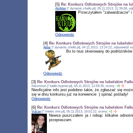
[5]
Re: Konkurs Odlotowych Strojów na lu
AtoMan
[*.dynamic.chello.pl], 05.11.2013, 11:39:08, 
Przeczytałem "zatwardzacze" i 
Odpowiedz
[4]
Re: Konkurs Odlotowych Strojów na lubelski
Aldar
[*.dynamic.chello.pl], 04.11.2013, 13:24:22, odpowiedź 
Bo to nius skierowany do podróżników
Odpowiedz
[3]
Re: Konkurs Odlotowych Strojów na lubelskim Falk
missmoon [*.lublin.hypnet.pl], 04.11.2013, 12:59:35, oceny:
+0
-0
Nieoficjalne info jest podobno takie, że zgłaszać się moż
się w dniu konkursu już na konwencie :) spinać poślady!
Odpowiedz
[6]
Re: Konkurs Odlotowych Strojów na lubelskim Falk
Vulcan
[*.mielec.mm.pl], 05.11.2013, 18:01:22, oceny:
+1
-0
Newsa puszczałem ja i robiąc klikalne odnoś
przepraszam.