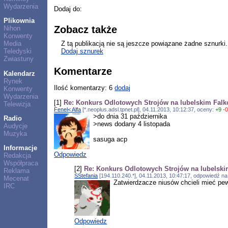
Wydarzenia
Dodaj do:
Plikownia
Zobacz także
Nihon
Konwenty
Z tą publikacją nie są jeszcze powiązane żadne sznurki.
Media
Dodaj sznurek
Teledyski
Zwiastuny
Komentarze
Kalendarz
Rynek
Ilość komentarzy: 6
dodaj
Konwenty
Wydarzenia
[1]
Re: Konkurs Odlotowych Strojów na lubelskim Falk
Telewizja
Fenel< Alfa
[*.neoplus.adsl.tpnet.pl], 04.11.2013, 10:12:37, oceny:
+9
-
>do dnia 31 października
Radio
>news dodany 4 listopada
Audycje
Muzyka
sasuga acp
Informacje
Odpowiedz
Redakcja
Współpraca
[2]
Re: Konkurs Odlotowych Strojów na lubelski
Reklama
SStefania
[194.110.240.*], 04.11.2013, 10:47:17, odpowiedź n
Mecenat
Zatwierdzacze niusów chcieli mieć pew
IRC
Odpowiedz