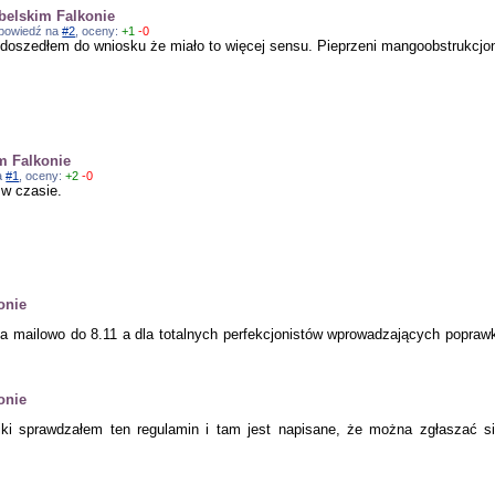
belskim Falkonie
odpowiedź na
#2
, oceny:
+1
-0
doszedłem do wniosku że miało to więcej sensu. Pieprzeni mangoobstrukcjon
m Falkonie
na
#1
, oceny:
+2
-0
 w czasie.
onie
na mailowo do 8.11 a dla totalnych perfekcjonistów wprowadzających poprawki
onie
niki sprawdzałem ten regulamin i tam jest napisane, że można zgłaszać 