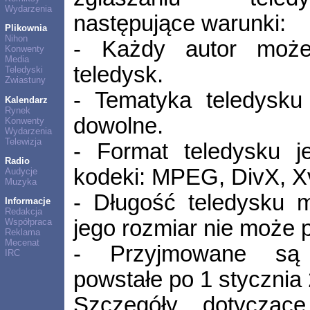
Wydarzenia
następujące warunki:
Plikownia
Nihon
- Każdy autor może 
Konwenty
Media
teledysk.
Teledyski
Zwiastuny
- Tematyka teledysku
Kalendarz
Rynek
dowolne.
Konwenty
Wydarzenia
Telewizja
- Format teledysku j
Radio
kodeki: MPEG, DivX, X
Audycje
Muzyka
- Długość teledysku 
Informacje
Redakcja
jego rozmiar nie może 
Współpraca
Reklama
Mecenat
- Przyjmowane są w
IRC
powstałe po 1 stycznia
Szczegóły dotyczące