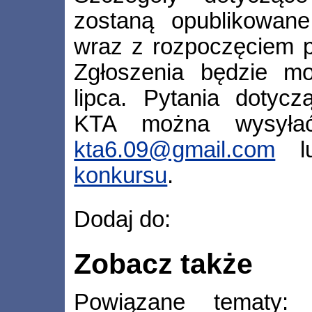
zostaną opublikowa
wraz z rozpoczęciem p
Zgłoszenia będzie m
lipca. Pytania dotycz
KTA można wysyła
kta6.09@gmail.com
lu
konkursu
.
Dodaj do:
Zobacz także
Powiązane tematy