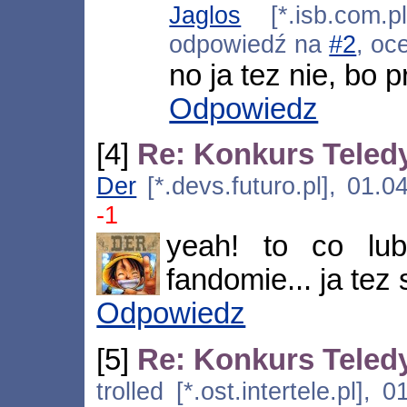
Jaglos
[*.isb.com.p
odpowiedź na
#2
, oc
no ja tez nie, bo 
Odpowiedz
[4]
Re: Konkurs Tele
Der
[*.devs.futuro.pl], 01.
-1
yeah! to co lub
fandomie... ja tez 
Odpowiedz
[5]
Re: Konkurs Tele
trolled [*.ost.intertele.pl],