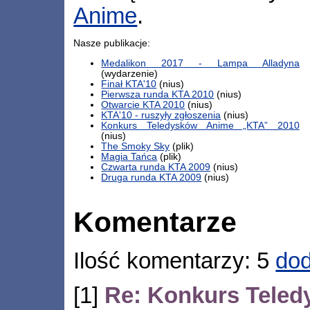
Anime
.
Nasze publikacje:
Medalikon 2017 - Lampa Alladyna
(wydarzenie)
Finał KTA'10
(nius)
Pierwsza runda KTA 2010
(nius)
Otwarcie KTA 2010
(nius)
KTA'10 - ruszyły zgłoszenia
(nius)
Konkurs Teledysków Anime „KTA” 2010
(nius)
The Smoky Sky
(plik)
Magia Tańca
(plik)
Czwarta runda KTA 2009
(nius)
Druga runda KTA 2009
(nius)
Komentarze
Ilość komentarzy: 5
dod
[1]
Re: Konkurs Tele