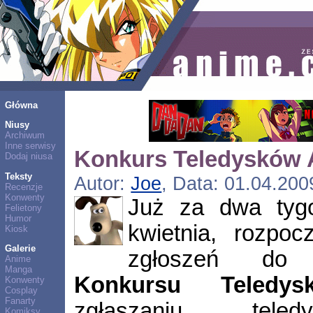
Główna
Niusy
Archiwum
Inne serwisy
Konkurs Teledysków 
Dodaj niusa
Teksty
Autor:
Joe
, Data: 01.04.200
Recenzje
Konwenty
Już za dwa tygo
Felietony
Humor
kwietnia, rozpoc
Kiosk
Galerie
zgłoszeń do t
Anime
Manga
Konkursu Teledy
Konwenty
Cosplay
Fanarty
zgłaszaniu teled
Komiksy