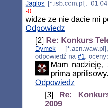
Jaglos
[*.isb.com.pl], 01.0
-0
widze ze nie dacie mi
Odpowiedz
[2]
Re: Konkurs Te
Dymek
[*.acn.waw.pl]
odpowiedź na
#1
, oceny
Mam nadzieję, 
prima aprilisowy
Odpowiedz
[3]
Re: Konkur
2009