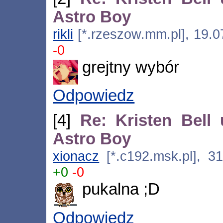
Astro Boy
rikli
[*.rzeszow.mm.pl], 19.0
-0
grejtny wybór
Odpowiedz
[4]
Re: Kristen Bell
Astro Boy
xionacz
[*.c192.msk.pl], 31
+0
-0
pukalna ;D
Odpowiedz