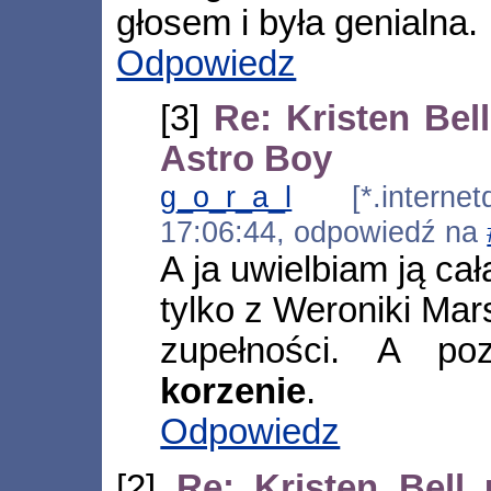
głosem i była genialna.
Odpowiedz
[3]
Re: Kristen Bel
Astro Boy
g_o_r_a_l
[*.internetd
17:06:44, odpowiedź na
A ja uwielbiam ją ca
tylko z Weroniki Mar
zupełności. A 
korzenie
.
Odpowiedz
[2]
Re: Kristen Bell