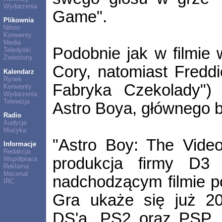
Wydarzenia
Game".
Plikownia
Nihon
Konwenty
Media
Podobnie jak w filmie 
Teledyski
Zwiastuny
Cory, natomiast Freddi
Kalendarz
Rynek
Fabryka Czekolady")
Konwenty
Wydarzenia
Telewizja
Astro Boya, głównego bo
Radio
Audycje
Muzyka
"Astro Boy: The Vide
Informacje
Redakcja
produkcja firmy D3 
Współpraca
Reklama
Mecenat
nadchodzącym filmie p
IRC
Gra ukaże się już 20
DS'a, PS2 oraz PSP. 