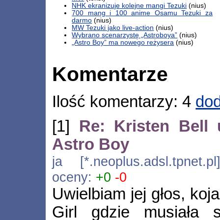
NHK ekranizuje kolejne mangi Tezuki
(nius)
700 mang i 100 anime Osamu Tezuki za
darmo
(nius)
MW Tezuki jako live-action
(nius)
Wybrano scenarzystę „Astroboya”
(nius)
„Astro Boy” ma nowego reżysera
(nius)
Komentarze
Ilość komentarzy: 4
dod
[1]
Re: Kristen Bell
Astro Boy
ja [*.neoplus.adsl.tpnet.
oceny:
+0
-0
Uwielbiam jej głos, koj
Girl gdzie musiała s