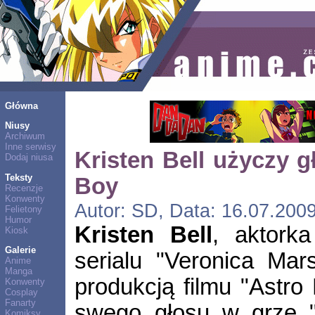
Główna
Niusy
Archiwum
Inne serwisy
Kristen Bell użyczy g
Dodaj niusa
Teksty
Boy
Recenzje
Konwenty
Autor: SD, Data: 16.07.2009
Felietony
Humor
Kristen Bell
, aktork
Kiosk
Galerie
serialu "Veronica Mar
Anime
Manga
produkcją filmu "Astro
Konwenty
Cosplay
Fanarty
swego głosu w grze "
Komiksy