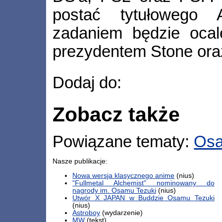
postać tytułowego 
zadaniem będzie ocal
prezydentem Stone oraz
Dodaj do:
Zobacz także
Powiązane tematy:
Osa
Nasze publikacje:
Nowa wersja klasycznego anime
(nius)
"Fullmetal Alchemist" nominowany do
nagrody im. Osamu Tezuki
(nius)
Utwór X JAPAN w Buddzie Osamu Tezuki
(nius)
Astroboy
(wydarzenie)
MW
(tekst)