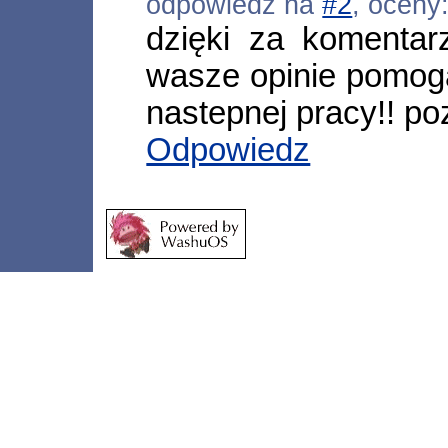
odpowiedź na
#2
, oceny
dzięki za komentar
wasze opinie pomogą
nastepnej pracy!! p
Odpowiedz