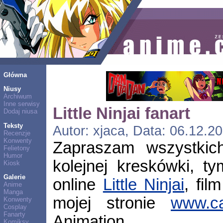
Główna
Niusy
Archiwum
Inne serwisy
Little Ninjai fanart
Dodaj niusa
Teksty
Autor: xjaca, Data: 06.12.2
Recenzje
Konwenty
Zapraszam wszystkich
Felietony
Humor
kolejnej kreskówki, ty
Kiosk
Galerie
online
Little Ninjai
, fil
Anime
Manga
mojej stronie
www.ca
Konwenty
Cosplay
Fanarty
Animation.
Komiksy