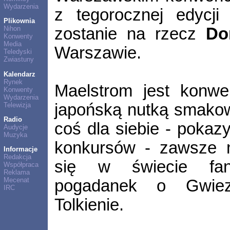
Wydarzenia
z tegorocznej edycji
Plikownia
zostanie na rzecz
Do
Nihon
Konwenty
Media
Warszawie.
Teledyski
Zwiastuny
Kalendarz
Rynek
Maelstrom jest konwe
Konwenty
Wydarzenia
japońską nutką smakow
Telewizja
Radio
coś dla siebie - pokazy 
Audycje
Muzyka
konkursów - zawsze 
Informacje
Redakcja
się w świecie fant
Współpraca
Reklama
Mecenat
pogadanek o Gwiez
IRC
Tolkienie.