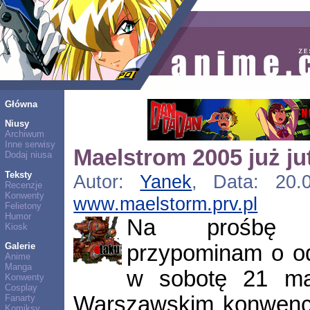
Główna
Niusy
Archiwum
Inne serwisy
Maelstrom 2005 już ju
Dodaj niusa
Teksty
Autor:
Yanek
, Data: 20.0
Recenzje
Konwenty
www.maelstorm.prv.pl
Felietony
Humor
Na prośbę or
Kiosk
przypominam o o
Galerie
Anime
Manga
w sobotę 21 maja
Konwenty
Cosplay
Warszawskim konwen
Fanarty
Komiksy