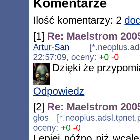
Komentarze
Ilość komentarzy: 2
dod
[1]
Re: Maelstrom 2005
Artur-San
[*.neoplus.adsl
22:57:09, oceny:
+0
-0
Dzięki że przypomi
Odpowiedz
[2]
Re: Maelstrom 2005
głos [*.neoplus.adsl.tpnet
oceny:
+0
-0
Lepiej późno niż wcale