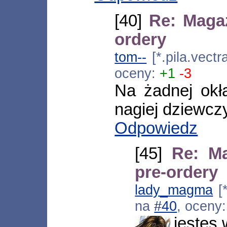
[40]
Re: Magaz
ordery
tom--
[*.pila.vect
oceny:
+1
-3
Na żadnej okł
nagiej dziewczy
Odpowiedz
[45]
Re: Ma
pre-ordery
lady_magma
[*
na
#40
, oceny
jestes