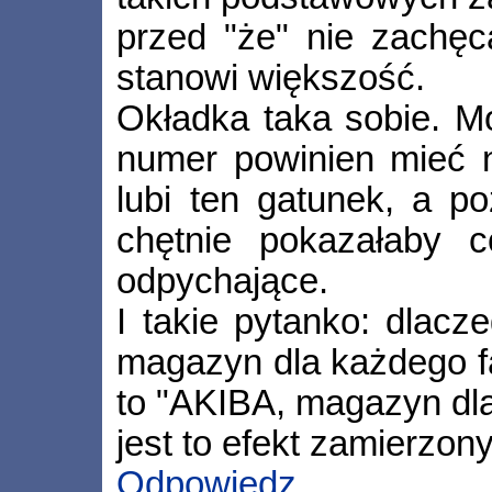
przed "że" nie zachę
stanowi większość.
Okładka taka sobie. 
numer powinien mieć n
lubi ten gatunek, a p
chętnie pokazałaby 
odpychające.
I takie pytanko: dlacz
magazyn dla każdego fa
to "AKIBA, magazyn dla
jest to efekt zamierzon
Odpowiedz