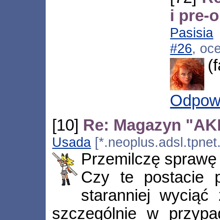
i pre-
Pasisia
[
#26
, oc
(
Odpow
[10]
Re: Magazyn "AKIB
Usada
[*.neoplus.adsl.tpnet
Przemilczę sprawę 
Czy te postacie p
staranniej wyciąć 
szczególnie w przypa