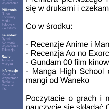
Wydarzenia
się w drukarni i czekam
Plikownia
Nihon
Konwenty
Media
Co w środku:
Teledyski
Zwiastuny
Kalendarz
Rynek
- Recenzje Anime i Ma
Konwenty
Wydarzenia
Telewizja
- Recenzja Ao no Exorc
Radio
- Gundam 00 film kinowy
Audycje
Muzyka
- Manga High School o
Informacje
Redakcja
mangi od Waneko
Współpraca
Reklama
Mecenat
IRC
Poczytacie o grach i 
nauczycie się składać 