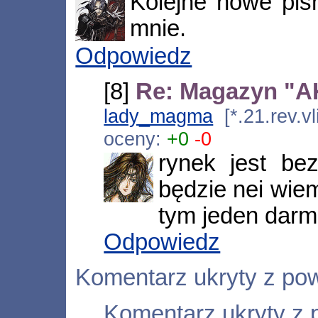
Kolejne nowe pis
mnie.
Odpowiedz
[8]
Re: Magazyn "AK
lady_magma
[*.21.rev.v
oceny:
+0
-0
rynek jest bez
będzie nei wie
tym jeden darm
Odpowiedz
Komentarz ukryty z po
Komentarz ukryty z