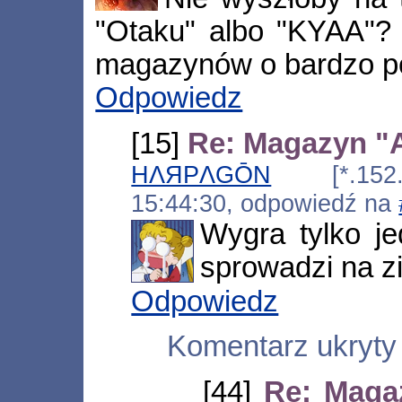
"Otaku" albo "KYAA"? 
magazynów o bardzo po
Odpowiedz
[15]
Re: Magazyn "A
HΛЯPΛGŌN
[*.152.131
15:44:30, odpowiedź na
Wygra tylko je
sprowadzi na z
Odpowiedz
Komentarz ukryty
[44]
Re: Magaz