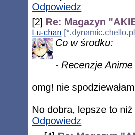
Odpowiedz
[2]
Re: Magazyn "AKIBA
Lu-chan
[*.dynamic.chello.p
Co w środku:
- Recenzje Anime
omg! nie spodziewałam 
No dobra, lepsze to ni
Odpowiedz