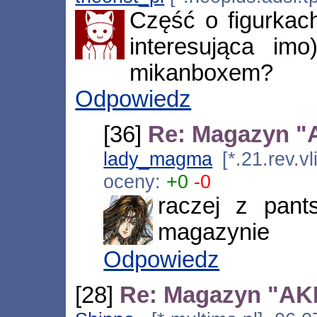
Część o figurkach
interesująca im
mikanboxem?
Odpowiedz
[36]
Re: Magazyn "A
lady_magma
[*.21.rev.v
oceny:
+0
-0
raczej z pant
magazynie
Odpowiedz
[28]
Re: Magazyn "AKIB