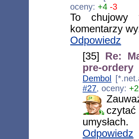
oceny:
+4
-3
To chujowy t
komentarzy wy
Odpowiedz
[35]
Re: Ma
pre-ordery
Dembol
[*.net
#27
, oceny:
+2
Zauważ
czytać
umysłach.
Odpowiedz