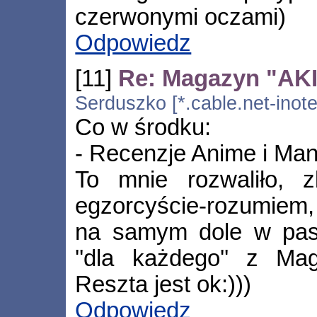
czerwonymi oczami)
Odpowiedz
[11]
Re: Magazyn "AKIB
Serduszko [*.cable.net-inote
Co w środku:
- Recenzje Anime i Ma
To mnie rozwaliło, 
egzorcyście-rozumiem,
na samym dole w pask
''dla każdego'' z Mag
Reszta jest ok:)))
Odpowiedz