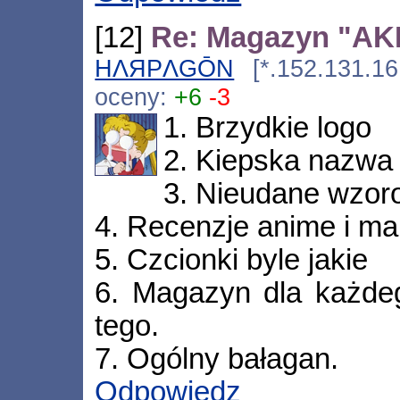
[12]
Re: Magazyn "AKIB
HΛЯPΛGŌN
[*.152.131.161
oceny:
+6
-3
1. Brzydkie logo
2. Kiepska nazwa
3. Nieudane wzoro
4. Recenzje anime i ma
5. Czcionki byle jakie
6. Magazyn dla każdeg
tego.
7. Ogólny bałagan.
Odpowiedz