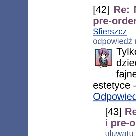
[42]
Re: 
pre-orde
Sfierszcz
[*
odpowiedź
Tylk
dzie
fajn
estetyce 
Odpowie
[43]
Re
i pre-
uluwatu