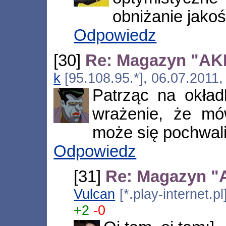
obniżanie jakoś
Odpowiedz
[30]
Re: Magazyn "AKIB
k
[95.108.95.*], 06.07.2011,
Patrząc na okła
wrażenie, że mó
może się pochwali
Odpowiedz
[31]
Re: Magazyn "A
Vulcan
[*.play-internet.
+2
-0