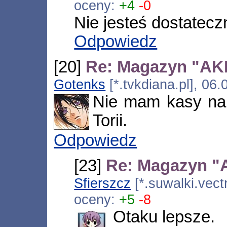
oceny:
+4
-0
Nie jesteś dostatecz
Odpowiedz
[20]
Re: Magazyn "AKIB
Gotenks
[*.tvkdiana.pl], 06
Nie mam kasy na 
Torii.
Odpowiedz
[23]
Re: Magazyn "A
Sfierszcz
[*.suwalki.vect
oceny:
+5
-8
Otaku lepsze.