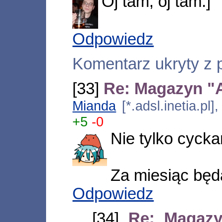
Oj tam, oj tam:]
Odpowiedz
Komentarz ukryty z
[33]
Re: Magazyn "A
Mianda
[*.adsl.inetia.p
+5
-0
Nie tylko cycka
Za miesiąc będą
Odpowiedz
[34]
Re: Magazy