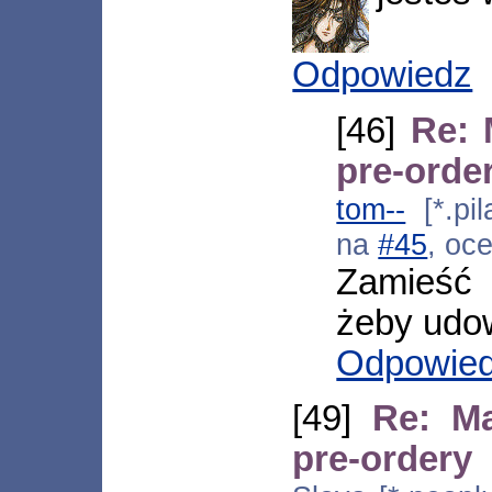
Odpowiedz
[46]
Re: 
pre-orde
tom--
[*.pil
na
#45
, oc
Zamieść 
żeby udow
Odpowie
[49]
Re: Ma
pre-ordery