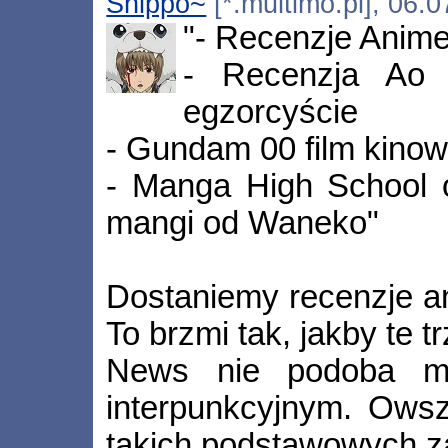
Shippo~
[*.multimo.pl], 06.
"- Recenzje Anime
- Recenzja Ao 
egzorcyście
- Gundam 00 film kinowy
- Manga High School o
mangi od Waneko"
Dostaniemy recenzje a
To brzmi tak, jakby te tr
News nie podoba m
interpunkcyjnym. Owsz
takich podstawowych za