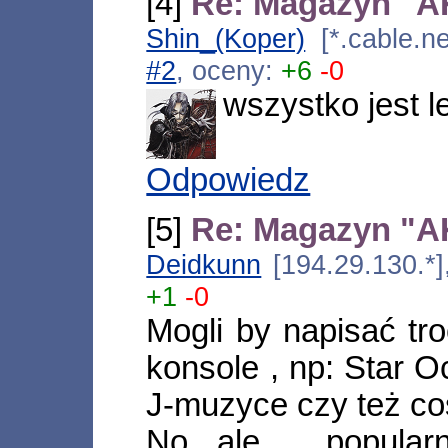
[4]
Re: Magazyn "AK
Shin_(Koper)
[*.cable.ne
#2
, oceny:
+6
-0
wszystko jest 
Odpowiedz
[5]
Re: Magazyn "AK
Deidkunn
[194.29.130.*]
+1
-0
Mogli by napisać t
konsole , np: Star O
J-muzyce czy też coś
No ale , popularn