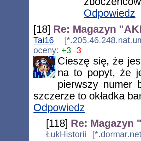
zboczeńców
Odpowiedz
[18]
Re: Magazyn "AKIB
Tai16
[*.205.46.248.nat.um
oceny:
+3
-3
Cieszę się, że je
na to popyt, że j
pierwszy numer b
szczerze to okładka ba
Odpowiedz
[118]
Re: Magazyn "
ŁukHistorii [*.dormar.