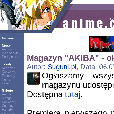
Główna
Niusy
Archiwum
Inne serwisy
Magazyn "AKIBA" - ok
Dodaj niusa
Teksty
Autor:
Suguni.pl
, Data: 06.0
Recenzje
Konwenty
Ogłaszamy wszyst
Felietony
Humor
magazynu udostępn
Kiosk
Galerie
Dostępna
tutaj
.
Anime
Manga
Konwenty
Cosplay
Fanarty
Premiera pierwszego n
Komiksy