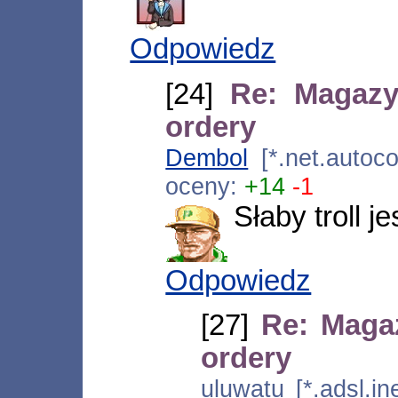
Odpowiedz
[24]
Re: Magazy
ordery
Dembol
[*.net.autoc
oceny:
+14
-1
Słaby troll je
Odpowiedz
[27]
Re: Magaz
ordery
uluwatu [*.adsl.i