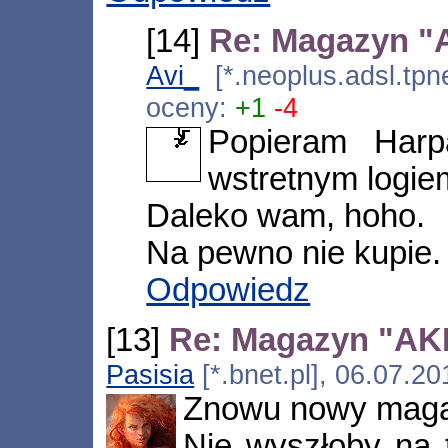
[14]
Re: Magazyn "A
Avi_
[*.neoplus.adsl.tp
oceny:
+1
-4
Popieram Harp
wstretnym logie
Daleko wam, hoho.
Na pewno nie kupie.
Odpowiedz
[13]
Re: Magazyn "AKIB
Pasisia
[*.bnet.pl], 06.07.2
Znowu nowy maga
Nie wyszłoby na 