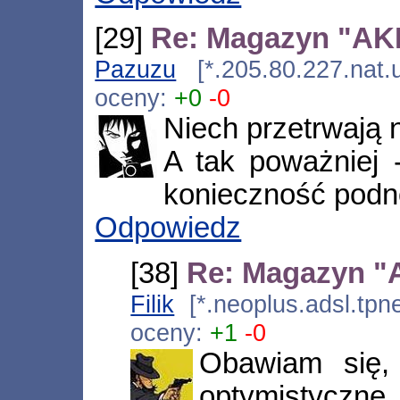
[29]
Re: Magazyn "AKIB
Pazuzu
[*.205.80.227.nat.u
oceny:
+0
-0
Niech przetrwają n
A tak poważniej 
konieczność podno
Odpowiedz
[38]
Re: Magazyn "A
Filik
[*.neoplus.adsl.tpn
oceny:
+1
-0
Obawiam się,
optymistyczn