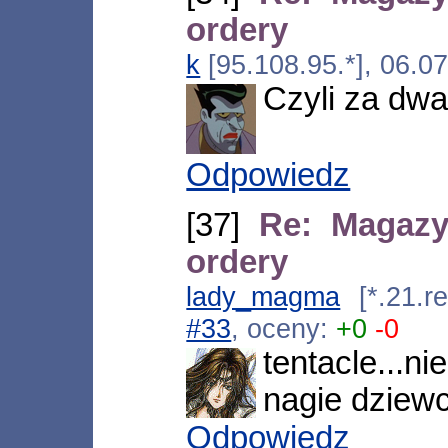
ordery
k
[95.108.95.*], 06.0
Czyli za dwa
Odpowiedz
[37]
Re: Magazy
ordery
lady_magma
[*.21.re
#33
, oceny:
+0
-0
tentacle...n
nagie dziewc
Odpowiedz