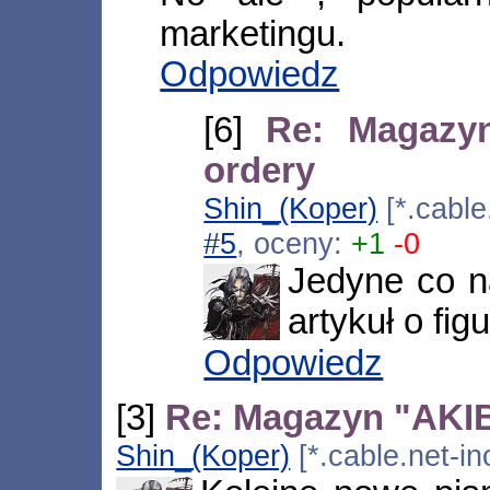
marketingu.
Odpowiedz
[6]
Re: Magazyn
ordery
Shin_(Koper)
[*.cable
#5
, oceny:
+1
-0
Jedyne co n
artykuł o fig
Odpowiedz
[3]
Re: Magazyn "AKIBA
Shin_(Koper)
[*.cable.net-in