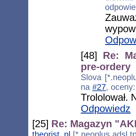
odpowi
Zauwa
wypowi
Odpow
[48]
Re: Ma
pre-ordery
Slova [*.neopl
na
#27
, oceny
Trololował.
Odpowiedz
[25]
Re: Magazyn "AKIB
theorist_pl
[*.neoplus.adsl.t