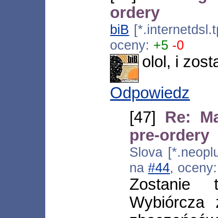
ordery
biB
[*.internetdsl
oceny:
+5
-0
olol, i zos
Odpowiedz
[47]
Re: Ma
pre-ordery
Slova [*.neopl
na
#44
, oceny
Zostanie 
Wybiórcza 