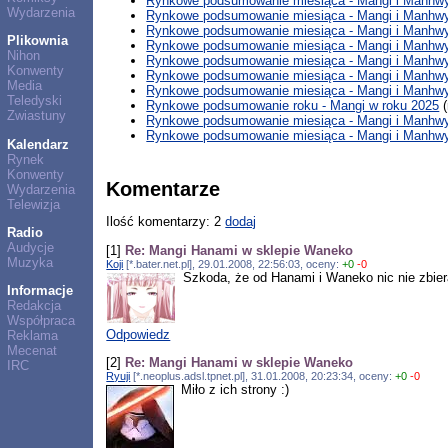
Rynkowe podsumowanie miesiąca - Mangi i Manhwy 
Wydarzenia
Rynkowe podsumowanie miesiąca - Mangi i Manhwy
Rynkowe podsumowanie miesiąca - Mangi i Manhwy
Plikownia
Rynkowe podsumowanie miesiąca - Mangi i Manhwy 
Nihon
Rynkowe podsumowanie miesiąca - Mangi i Manhwy
Konwenty
Rynkowe podsumowanie miesiąca - Mangi i Manhwy
Media
Rynkowe podsumowanie miesiąca - Mangi i Manhwy 
Teledyski
Rynkowe podsumowanie roku - Mangi w roku 2025
(
Zwiastuny
Rynkowe podsumowanie miesiąca - Mangi i Manhwy 
Rynkowe podsumowanie miesiąca - Mangi i Manhwy 
Kalendarz
Rynek
Konwenty
Komentarze
Wydarzenia
Telewizja
Ilość komentarzy: 2
dodaj
Radio
Audycje
[1]
Re: Mangi Hanami w sklepie Waneko
Muzyka
Koji
[*.bater.net.pl], 29.01.2008, 22:56:03, oceny:
+0
-0
Szkoda, że od Hanami i Waneko nic nie zbier
Informacje
Redakcja
Współpraca
Odpowiedz
Reklama
Mecenat
[2]
Re: Mangi Hanami w sklepie Waneko
IRC
Ryuji
[*.neoplus.adsl.tpnet.pl], 31.01.2008, 20:23:34, oceny:
+0
-0
Miło z ich strony :)