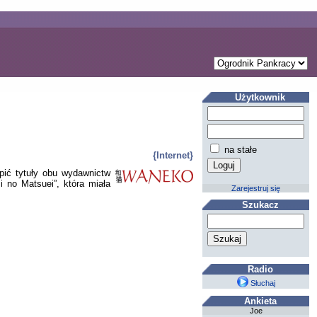
Użytkownik
na stałe
{Internet}
ić tytuły obu wydawnictw
 no Matsuei”, która miała
Zarejestruj się
Szukacz
Radio
Słuchaj
Ankieta
Joe