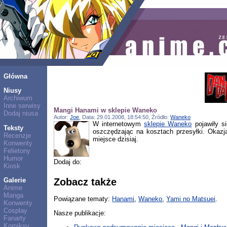
Główna
Niusy
Archiwum
Inne serwisy
Mangi Hanami w sklepie Waneko
Dodaj niusa
Autor:
Joe
, Data: 29.01.2008, 18:54:50, Źródło:
Waneko
W internetowym
sklepie Waneko
pojawiły s
Teksty
oszczędzając na kosztach przesyłki. Okazj
Recenzje
miejsce dzisiaj.
Konwenty
Felietony
Humor
Dodaj do:
Kiosk
Galerie
Zobacz także
Anime
Manga
Powiązane tematy:
Hanami
,
Waneko
,
Yami no Matsuei
.
Konwenty
Cosplay
Nasze publikacje:
Fanarty
Komiksy