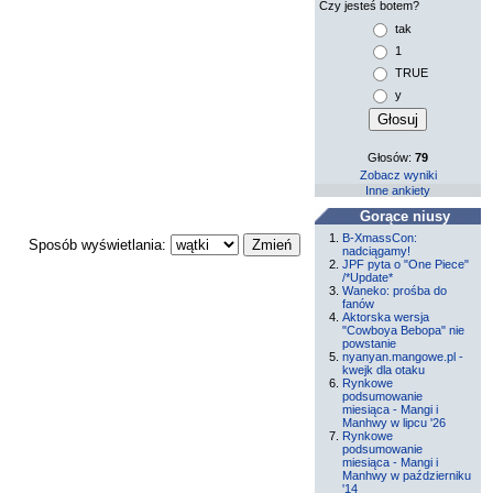
Czy jesteś botem?
tak
1
TRUE
y
Głosów:
79
Zobacz wyniki
Inne ankiety
Gorące niusy
B-XmassCon:
Sposób wyświetlania:
nadciągamy!
JPF pyta o "One Piece"
/*Update*
Waneko: prośba do
fanów
Aktorska wersja
"Cowboya Bebopa" nie
powstanie
nyanyan.mangowe.pl -
kwejk dla otaku
Rynkowe
podsumowanie
miesiąca - Mangi i
Manhwy w lipcu '26
Rynkowe
podsumowanie
miesiąca - Mangi i
Manhwy w październiku
'14