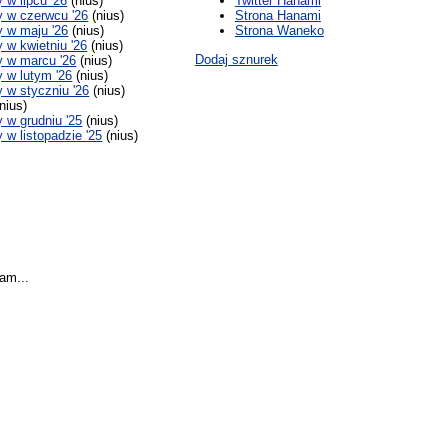
w lipcu '26
(nius)
Twitter Hanami
 w czerwcu '26
(nius)
Strona Hanami
 w maju '26
(nius)
Strona Waneko
w kwietniu '26
(nius)
Dodaj sznurek
 w marcu '26
(nius)
 w lutym '26
(nius)
w styczniu '26
(nius)
nius)
w grudniu '25
(nius)
w listopadzie '25
(nius)
am...