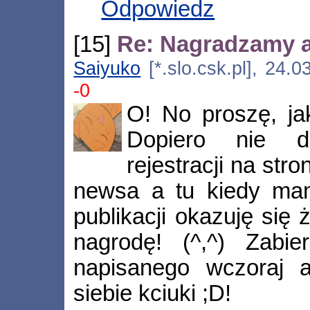
Odpowiedz
[15]
Re: Nagradzamy 
Saiyuko
[*.slo.csk.pl], 24.
-0
O! No proszę, ja
Dopiero nie d
rejestracji na str
newsa a tu kiedy mam
publikacji okazuję się
nagrodę! (^,^) Zabi
napisanego wczoraj a
siebie kciuki ;D!