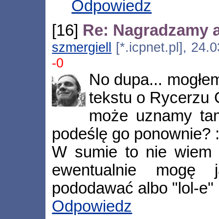
Odpowiedz
[16]
Re: Nagradzamy 
szmergiell
[*.icpnet.pl], 24
-0
No dupa... mogłem
tekstu o Rycerzu G
może uznamy tamt
podeślę go ponownie? 
W sumie to nie wiem 
ewentualnie mogę j
pododawać albo "lol-e" 
Odpowiedz