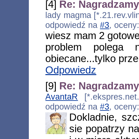
[4]
Re: Nagradzamy
lady magma [*.21.rev.vli
odpowiedź na
#3
, oceny
wiesz mam 2 gotowe
problem polega
obiecane...tylko prz
Odpowiedz
[9]
Re: Nagradzamy
AvantaR
[*.ekspres.net.
odpowiedź na
#3
, oceny
Dokladnie, szc
sie popatrzy n