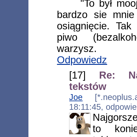
"To był moo
bardzo sie mnie 
osiągnięcie. Ta
piwo (bezalko
warzysz.
Odpowiedz
[17]
Re: N
tekstów
Joe
[*.neoplus.ad
18:11:45, odpowi
Najgorsz
to konie