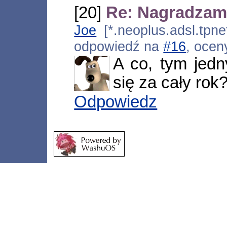
[20]
Re: Nagradzam
Joe
[*.neoplus.adsl.tpne
odpowiedź na
#16
, ocen
A co, tym jed
się za cały rok?
Odpowiedz