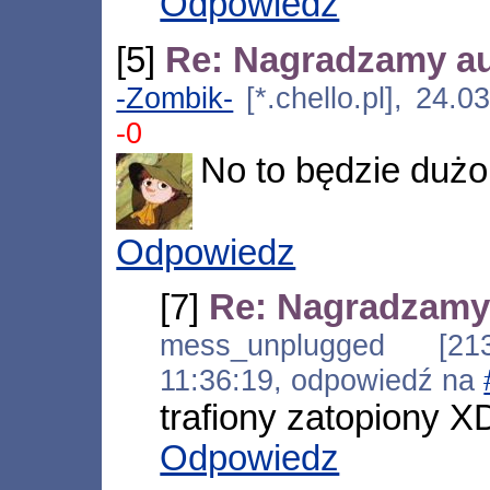
Odpowiedz
[5]
Re: Nagradzamy a
-Zombik-
[*.chello.pl], 24.
-0
No to będzie dużo 
Odpowiedz
[7]
Re: Nagradzamy
mess_unplugged [213.
11:36:19, odpowiedź na
trafiony zatopiony X
Odpowiedz