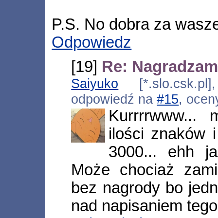
P.S. No dobra za wasze 
Odpowiedz
[19]
Re: Nagradzam
Saiyuko
[*.slo.csk.pl
odpowiedź na
#15
, ocen
Kurrrrwww... 
ilości znaków 
3000... ehh j
Może chociaż zami
bez nagrody bo jedn
nad napisaniem tego?