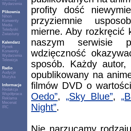
Wydarzenia
profity dość niewymi
Plikownia
Nihon
przyziemnie usposo
Konwenty
Media
mierne. Aby rozkręcić 
Teledyski
Zwiastuny
naszym serwisie po
Kalendarz
Rynek
wdzięczność okazywać
Konwenty
Wydarzenia
Telewizja
sposób. Każdy autor, 
Radio
opublikowany na anime
Audycje
Muzyka
filmów DVD o wartości
Informacje
Redakcja
Oedo”
,
„Sky Blue”
,
„B
Współpraca
Reklama
Mecenat
Night”
.
IRC
Nie narzucamy rodzaju 