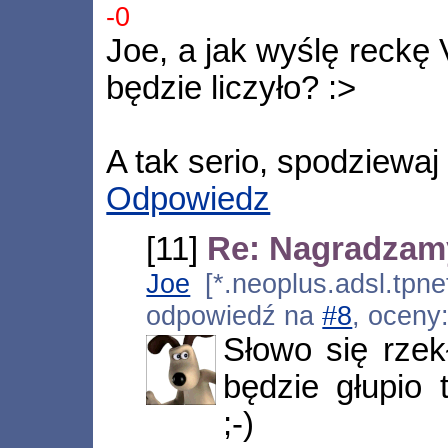
-0
Joe, a jak wyślę reckę 
będzie liczyło? :>
A tak serio, spodziewaj 
Odpowiedz
[11]
Re: Nagradzam
Joe
[*.neoplus.adsl.tpne
odpowiedź na
#8
, oceny
Słowo się rzekł
będzie głupio 
;-)