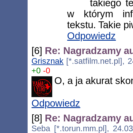
takiego t
w którym inf
tekstu. Takie 
Odpowiedz
[6]
Re: Nagradzamy a
Grisznak
[*.satfilm.net.pl],
+0
-0
O, a ja akurat sko
Odpowiedz
[8]
Re: Nagradzamy a
Seba [*.torun.mm.pl], 24.0