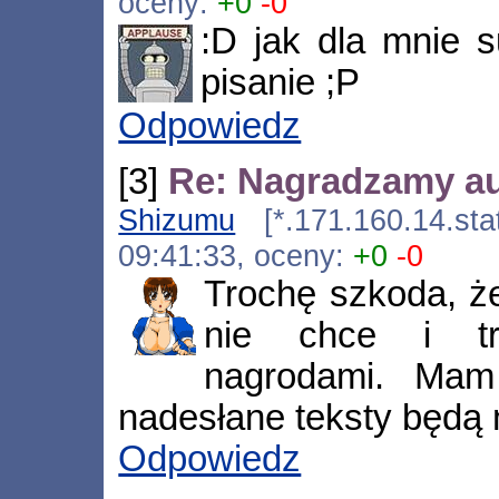
oceny:
+0
-0
:D jak dla mnie su
pisanie ;P
Odpowiedz
[3]
Re: Nagradzamy a
Shizumu
[*.171.160.14.stat
09:41:33, oceny:
+0
-0
Trochę szkoda, że
nie chce i tr
nagrodami. Mam
nadesłane teksty będą 
Odpowiedz