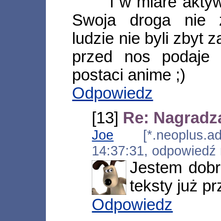
i w miare akt
Swoja droga nie z
ludzie nie byli zbyt 
przed nos podaje
postaci anime ;)
Odpowiedz
[13]
Re: Nagradz
Joe
[*.neoplus.ads
14:37:31, odpowiedź
Jestem dobr
teksty już prz
Odpowiedz