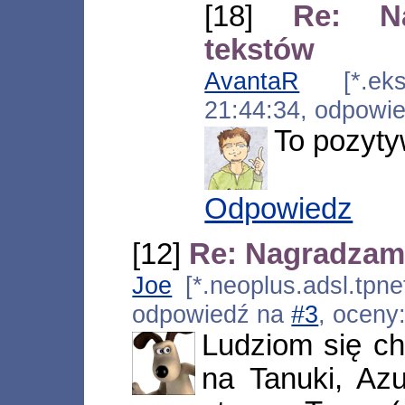
[18]
Re: N
tekstów
AvantaR
[*.eksp
21:44:34, odpowi
To pozyty
Odpowiedz
[12]
Re: Nagradzam
Joe
[*.neoplus.adsl.tpne
odpowiedź na
#3
, oceny
Ludziom się ch
na Tanuki, Az