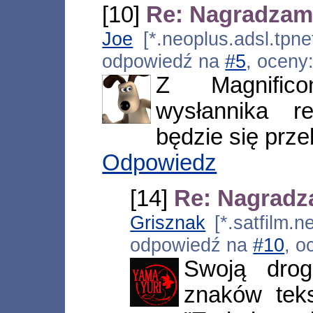
[10]
Re: Nagradzam
Joe
[*.neoplus.adsl.tpne
odpowiedź na
#5
, oceny
Z Magnifico
wysłannika re
będzie się prz
Odpowiedz
[14]
Re: Nagradz
Grisznak
[*.satfilm.n
odpowiedź na
#10
, o
Swoją dro
znaków teks