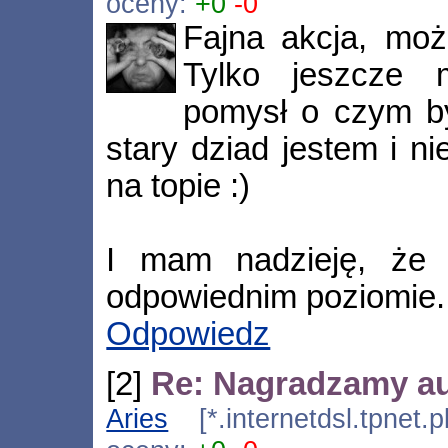
oceny:
+0
-0
Fajna akcja, moż
Tylko jeszcze 
pomysł o czym b
stary dziad jestem i ni
na topie :)
I mam nadzieję, że 
odpowiednim poziomie.
Odpowiedz
[2]
Re: Nagradzamy a
Aries
[*.internetdsl.tpnet.