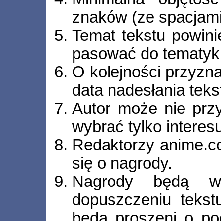
znaków (ze spacjami
Temat tekstu powin
pasować do tematyki
O kolejności przyzn
data nadesłania tekst
Autor może nie prz
wybrać tylko interesu
Redaktorzy anime.c
się o nagrody.
Nagrody będą wy
dopuszczeniu tekstu
będą proszeni o po