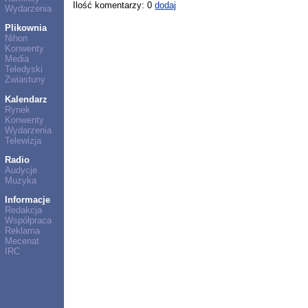
Ilość komentarzy: 0
dodaj
Wydarzenia
Plikownia
Nihon
Konwenty
Media
Teledyski
Zwiastuny
Kalendarz
Rynek
Konwenty
Wydarzenia
Telewizja
Radio
Audycje
Muzyka
Informacje
Redakcja
Współpraca
Reklama
Mecenat
IRC