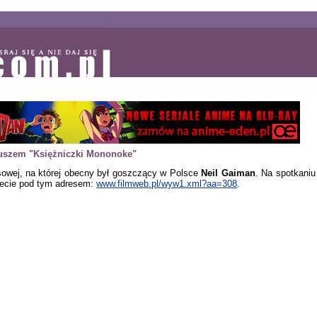
iuszem "Księżniczki Mononoke"
asowej, na której obecny był goszczący w Polsce
Neil Gaiman
. Na spotkaniu
iecie pod tym adresem:
www.filmweb.pl/wyw1.xml?aa=308
.