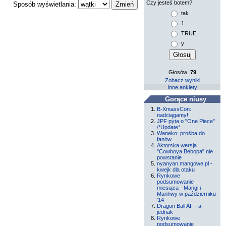
Czy jesteś botem?
Sposób wyświetlania:
tak
1
TRUE
y
Głosów:
79
Zobacz wyniki
Inne ankiety
Gorące niusy
B-XmassCon:
nadciągamy!
JPF pyta o "One Piece"
/*Update*
Waneko: prośba do
fanów
Aktorska wersja
"Cowboya Bebopa" nie
powstanie
nyanyan.mangowe.pl -
kwejk dla otaku
Rynkowe
podsumowanie
miesiąca - Mangi i
Manhwy w październiku
'14
Dragon Ball AF - a
jednak
Rynkowe
podsumowanie