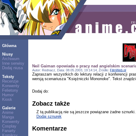
Główna
Niusy
Archiwum
Inne serwisy
Neil Gaiman opowiada o pracy nad angielskim scenar
Dodaj niusa
Autor: Rednacz, Data: 08.05.2003, 19:14:14, Źródło:
FilmWeb.pl
Zapraszam wszystkich do lektury relacji z konferencji pr
Teksty
wersją scenariusza "Księżniczki Mononoke". Tekst znajdz
Recenzje
Konwenty
Felietony
Dodaj do:
Humor
Kiosk
Zobacz także
Galerie
Z tą publikacją nie są jeszcze powiązane żadne sznurki.
Anime
Dodaj sznurek
Manga
Konwenty
Cosplay
Komentarze
Fanarty
Komiksy