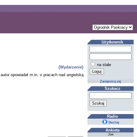
Użytkownik
na stałe
{Wydarzenie}
 autor opowiadał m.in. o pracach nad angielską
Zarejestruj się
Szukacz
Radio
Słuchaj
Ankieta
Joe