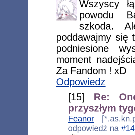
Wszyscy ł
powodu Bak
szkoda. A
poddawajmy się 
podniesione w
moment nadejścia
Za Fandom ! xD
Odpowiedz
[15]
Re: On
przyszłym tyg
Feanor
[*.as.kn.p
odpowiedź na
#14