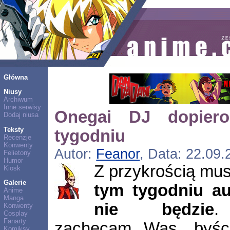
Główna
Niusy
Archiwum
Inne serwisy
Onegai DJ dopier
Dodaj niusa
Teksty
tygodniu
Recenzje
Konwenty
Autor:
Feanor
, Data: 22.09.
Felietony
Humor
Z przykrością mu
Kiosk
Galerie
tym tygodniu au
Anime
Manga
nie będzie
.
Konwenty
Cosplay
Fanarty
zachęcam Was, byście
Komiksy