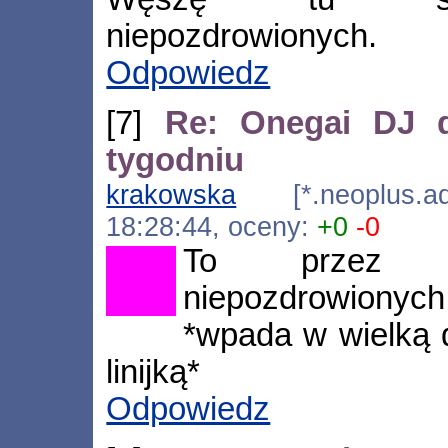
niepozdrowionych.
Odpowiedz
[7]
Re: Onegai DJ d
tygodniu
krakowska
[*.neoplus.ads
18:28:44, oceny:
+0
-0
To przez ta
niepozdrowionych
*wpada w wielką d
linijką*
Odpowiedz