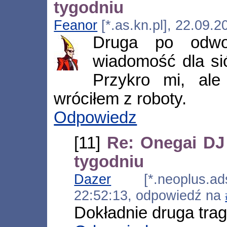
tygodniu
Feanor
[*.as.kn.pl], 22.09.
Druga po odwoł
wiadomość dla sió
Przykro mi, ale
wróciłem z roboty.
Odpowiedz
[11]
Re: Onegai DJ
tygodniu
Dazer
[*.neoplus.adsl
22:52:13, odpowiedź na
Dokładnie druga trag