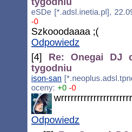
tygodniu
eSDe [*.adsl.inetia.pl], 22
-0
Szkooodaaaa ;(
Odpowiedz
[4]
Re: Onegai DJ d
tygodniu
ison-san
[*.neoplus.adsl.tpn
oceny:
+0
-0
wrrrrrrrrrrrrrrrrrrrrr
Odpowiedz