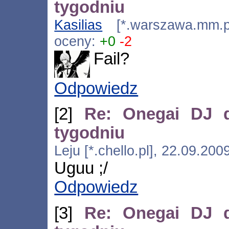
tygodniu
Kasilias
[*.warszawa.mm.pl
oceny:
+0
-2
Fail?
Odpowiedz
[2]
Re: Onegai DJ d
tygodniu
Leju [*.chello.pl], 22.09.20
Uguu ;/
Odpowiedz
[3]
Re: Onegai DJ d