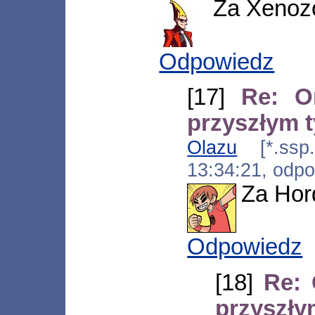
Za Xenozo
Odpowiedz
[17]
Re: O
przyszłym 
Olazu
[*.ssp.d
13:34:21, odp
Za Hor
Odpowiedz
[18]
Re: 
przyszły