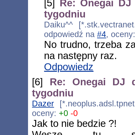
[5]
Re: Onegai DJ 
tygodniu
Daiku^^ [*.stk.vectranet
odpowiedź na
#4
, oceny
No trudno, trzeba z
na następny raz.
Odpowiedz
[6]
Re: Onegai DJ d
tygodniu
Dazer
[*.neoplus.adsl.tpnet
oceny:
+0
-0
Jak to nie bedzie ?!
Węszę tu spis