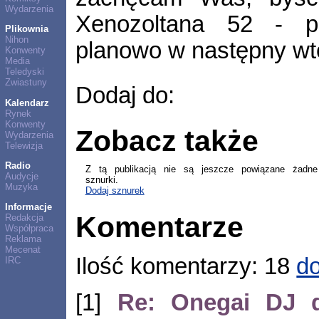
Wydarzenia
Xenozoltana 52 - p
Plikownia
Nihon
planowo w następny wt
Konwenty
Media
Teledyski
Zwiastuny
Dodaj do:
Kalendarz
Rynek
Konwenty
Zobacz także
Wydarzenia
Telewizja
Radio
Z tą publikacją nie są jeszcze powiązane żadne
Audycje
sznurki.
Muzyka
Dodaj sznurek
Informacje
Komentarze
Redakcja
Współpraca
Reklama
Mecenat
Ilość komentarzy: 18
do
IRC
[1]
Re: Onegai DJ d