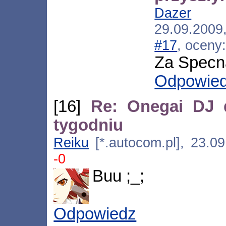
Dazer
[*.n
29.09.2009
#17
, oceny
Za Specna
Odpowie
[16]
Re: Onegai DJ 
tygodniu
Reiku
[*.autocom.pl], 23.0
-0
Buu ;_;
Odpowiedz