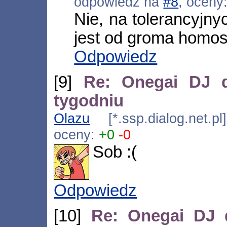
odpowiedź na
#8
, oceny
Nie, na tolerancyjny
jest od groma homosi
Odpowiedz
[9]
Re: Onegai DJ d
tygodniu
Olazu
[*.ssp.dialog.net.p
oceny:
+0
-0
Sob :(
Odpowiedz
[10]
Re: Onegai DJ 