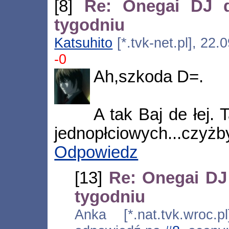
[8]
Re: Onegai DJ d
tygodniu
Katsuhito
[*.tvk-net.pl], 22
-0
Ah,szkoda D=.
A tak Baj de łej.
jednopłciowych...czyżby
Odpowiedz
[13]
Re: Onegai DJ
tygodniu
Anka [*.nat.tvk.wroc.p