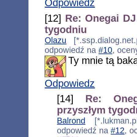
Odpowiedz
[12]
Re: Onegai DJ
tygodniu
Olazu
[*.ssp.dialog.net
odpowiedź na
#10
, ocen
Ty mnie tą baką 
Odpowiedz
[14]
Re: One
przyszłym tygod
Balrond
[*.lukman.p
odpowiedź na
#12
, o