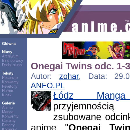
Główna
Niusy
Archiwum
Inne serwisy
Onegai Twins odc. 1-
Dodaj niusa
Teksty
Autor:
zohar
, Data: 29.0
Recenzje
Konwenty
ANFO.PL
Felietony
Humor
Łódz Mang
Kiosk
przyjemnością 
Galerie
Anime
Manga
zsubowane odcink
Konwenty
Cosplay
anime "
Onegai Twi
Fanarty
Komiksy