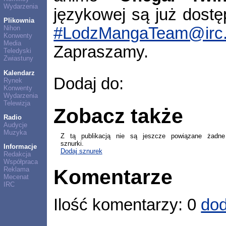
Wydarzenia
językowej są już dost
Plikownia
#LodzMangaTeam@irc.
Nihon
Konwenty
Media
Zapraszamy.
Teledyski
Zwiastuny
Kalendarz
Dodaj do:
Rynek
Konwenty
Wydarzenia
Telewizja
Zobacz także
Radio
Audycje
Muzyka
Z tą publikacją nie są jeszcze powiązane żadne
sznurki.
Informacje
Dodaj sznurek
Redakcja
Współpraca
Komentarze
Reklama
Mecenat
IRC
Ilość komentarzy: 0
dod