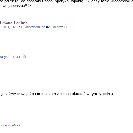
no przez to, co spotkało i nadal spotyka Japonię... Cieszy mnie wiadomość od
stwo japońskie!! >.
ji mang i anime
.03.2011, 14:51:00, odpowiedź na
#28
, oceny:
+1
-3
ywnych ocen.
lęski żywiołowej, że nie mają ich z czego okradać w tym tygodniu.
, oceny:
+5
-0