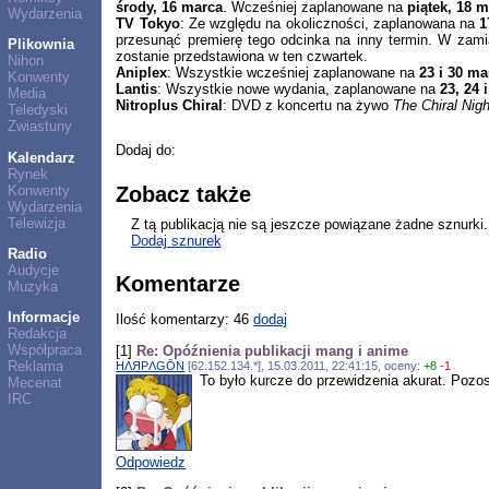
środy, 16 marca
. Wcześniej zaplanowane na
piątek, 18 
Wydarzenia
TV Tokyo
: Ze względu na okoliczności, zaplanowana na
1
przesunąć premierę tego odcinka na inny termin. W zam
Plikownia
zostanie przedstawiona w ten czwartek.
Nihon
Aniplex
: Wszystkie wcześniej zaplanowane na
23 i 30 ma
Konwenty
Lantis
: Wszystkie nowe wydania, zaplanowane na
23, 24 
Media
Nitroplus Chiral
: DVD z koncertu na żywo
The Chiral Nig
Teledyski
Zwiastuny
Dodaj do:
Kalendarz
Rynek
Konwenty
Zobacz także
Wydarzenia
Telewizja
Z tą publikacją nie są jeszcze powiązane żadne sznurki.
Dodaj sznurek
Radio
Audycje
Komentarze
Muzyka
Informacje
Ilość komentarzy: 46
dodaj
Redakcja
Współpraca
[1]
Re: Opóźnienia publikacji mang i anime
Reklama
HΛЯPΛGŌN
[62.152.134.*], 15.03.2011, 22:41:15, oceny:
+8
-1
To było kurcze do przewidzenia akurat. Pozos
Mecenat
IRC
Odpowiedz