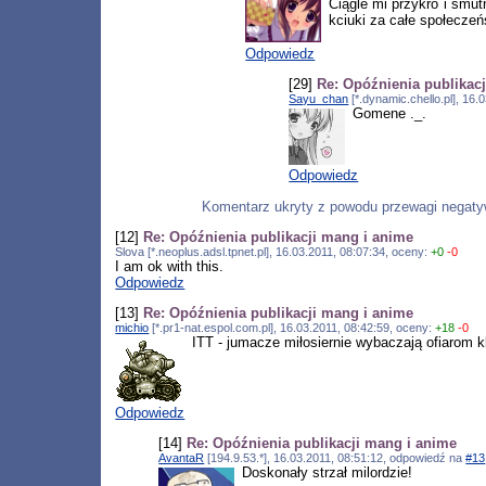
Ciągle mi przykro i smut
kciuki za całe społeczeń
Odpowiedz
[29]
Re: Opóźnienia publikac
Sayu_chan
[*.dynamic.chello.pl], 16
Gomene ._.
Odpowiedz
Komentarz ukryty z powodu przewagi negat
[12]
Re: Opóźnienia publikacji mang i anime
Slova [*.neoplus.adsl.tpnet.pl], 16.03.2011, 08:07:34, oceny:
+0
-0
I am ok with this.
Odpowiedz
[13]
Re: Opóźnienia publikacji mang i anime
michio
[*.pr1-nat.espol.com.pl], 16.03.2011, 08:42:59, oceny:
+18
-0
ITT - jumacze miłosiernie wybaczają ofiarom k
Odpowiedz
[14]
Re: Opóźnienia publikacji mang i anime
AvantaR
[194.9.53.*], 16.03.2011, 08:51:12, odpowiedź na
#13
Doskonały strzał milordzie!