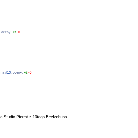
, oceny:
+3
-0
ź na
#13
, oceny:
+2
-0
 Studio Pierrot z 10tego Beelzebuba.