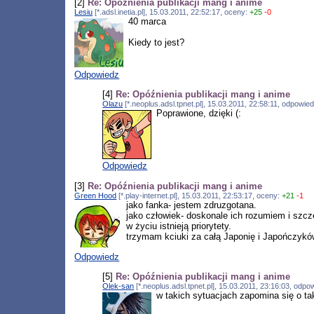
[2]
Re: Opóźnienia publikacji mang i anime
Lesiu
[*.adsl.inetia.pl], 15.03.2011, 22:52:17, oceny:
+25
-0
40 marca
Kiedy to jest?
Odpowiedz
[4]
Re: Opóźnienia publikacji mang i anime
Olazu
[*.neoplus.adsl.tpnet.pl], 15.03.2011, 22:58:11, odpowie
Poprawione, dzięki (:
Odpowiedz
[3]
Re: Opóźnienia publikacji mang i anime
Green Hood
[*.play-internet.pl], 15.03.2011, 22:53:17, oceny:
+21
-1
jako fanka- jestem zdruzgotana.
jako człowiek- doskonale ich rozumiem i szcz
w życiu istnieją priorytety.
trzymam kciuki za całą Japonię i Japończykó
Odpowiedz
[5]
Re: Opóźnienia publikacji mang i anime
Olek-san
[*.neoplus.adsl.tpnet.pl], 15.03.2011, 23:16:03, odp
w takich sytuacjach zapomina się o ta