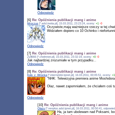
Odpowiedz
[6]
Re: Opóźnienia publikacji mang i anime
Mroczus
[*.adsl.inetia.pl], 15.03.2011, 23:23:24, oceny:
+1
-0
Oczywiste,mają ważniejsze rzeczy w tej chwil
Widziałem dopiero co 10 Ochinko i niefortunnie
Odpowiedz
[7]
Re: Opóźnienia publikacji mang i anime
Zyll666 [*.chelmnet.pl], 15.03.2011, 23:32:19, oceny:
+0
-0
Jak najbardziej zrozumiałe w tym przypadku...
Odpowiedz
[8]
Re: Opóźnienia publikacji mang i anime
Kolo_z_Wrocka
[*.internetdsl.tpnet.pl], 16.03.2011, 00:05:51, oceny:
+
"NHK: Telewizyjna premiera anime Moshidora
Olaz, nawet zapomniałem, że chciałem coś tak
Odpowiedz
[10]
Re: Opóźnienia publikacji mang i anime
Olazu
[*.neoplus.adsl.tpnet.pl], 16.03.2011, 00:50:41, odpowi
Ha, ja tam ubolewam nad Poksami, bo f