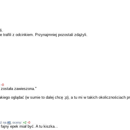
i.
 trafili z odcinkiem. Przynajmniej pozostali zdążyli.
1
-0
 została zawieszona."
iego oglądać (w sumie to dalej chcę ;p), a tu mi w takich okolicznościach p
edź na
#8
, oceny:
+2
-0
ajny epek miał być. A tu kiszka...