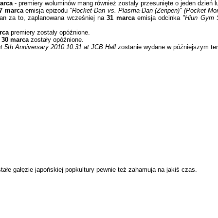
marca
- premiery woluminów mang również zostały przesunięte o jeden dzień lu
7 marca
emisja epizodu
"Rocket-Dan vs. Plasma-Dan (Zenpen)" (Pocket Mon
ian za to, zaplanowana wcześniej na
31 marca
emisja odcinka
"Hiun Gym S
rca
premiery zostały opóźnione.
i 30 marca
zostały opóźnione.
ht 5th Anniversary 2010.10.31 at JCB Hall
zostanie wydane w późniejszym ter
tałe gałęzie japońskiej popkultury pewnie też zahamują na jakiś czas.