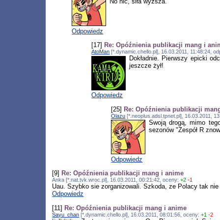
No nic, siła wyższa.
Odpowiedz
[17]
Re: Opóźnienia publikacji mang i an
AtoMan
[*.dynamic.chello.pl], 16.03.2011, 11:48:24, 
Dokładnie. Pierwszy epicki od
jeszcze żył!
Odpowiedz
[25]
Re: Opóźnienia publikacji man
Olazu
[*.neoplus.adsl.tpnet.pl], 16.03.2011, 
Swoją drogą, mimo tego
sezonów "Zespół R znowu 
Odpowiedz
[9]
Re: Opóźnienia publikacji mang i anime
Anka [*.nat.tvk.wroc.pl], 16.03.2011, 00:21:42, oceny:
+2
-1
Uau. Szybko sie zorganizowali. Szkoda, ze Polacy tak nie 
Odpowiedz
[11]
Re: Opóźnienia publikacji mang i anime
Sayu_chan
[*.dynamic.chello.pl], 16.03.2011, 08:01:56, oceny:
+1
-2