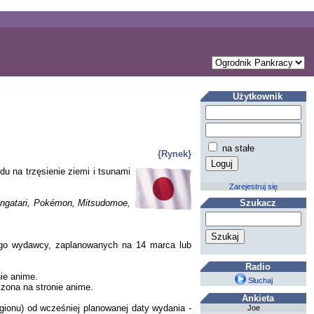
Użytkownik
na stałe
{Rynek}
du na trzęsienie ziemi i tsunami
Zarejestruj się
angatari, Pokémon, Mitsudomoe,
Szukacz
ego wydawcy, zaplanowanych na 14 marca lub
Radio
ie anime.
Słuchaj
zona na stronie anime.
Ankieta
egionu) od wcześniej planowanej daty wydania -
Joe