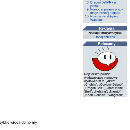
Dragon Ball AF - a
jednak
Pomoc w pisaniu pracy
magisterskiej o otaku
Nowości w sklepiku
Waneko
Reklama
Naklejki motywacyjne
Dodaj sznurek
Polecamy
Najstarsze polskie
wydawnictwo mangowe,
wydawca m.in. „Akira”,
„Chobits”, „Cowboy Bebop”,
„Dragon Ball”, „Ghost in the
Shell”, „Hellsing”, „Naruto” i
„Neon Genesis Evangelion”.
 szybko wrócą do normy