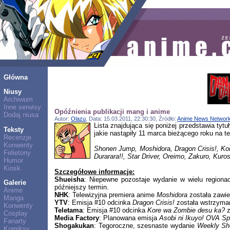
Główna
Niusy
Archiwum
Inne serwisy
Opóźnienia publikacji mang i anime
Dodaj niusa
Autor:
Olazu
, Data: 15.03.2011, 22:30:30, Źródło:
Anime News Networ
Lista znajdująca się poniżej przedstawia tyt
Teksty
jakie nastąpiły 11 marca bieżącego roku na te
Recenzje
Konwenty
Shonen Jump, Moshidora, Dragon Crisis!, Ko
Felietony
Durarara!!, Star Driver, Oreimo, Zakuro, Kuros
Humor
Kiosk
Szczegółowe informacje:
Shueisha
: Niepewne pozostaje wydanie w wielu regiona
Galerie
późniejszy termin.
Anime
NHK
: Telewizyjna premiera anime
Moshidora
została zawi
Manga
YTV
: Emisja #10 odcinka
Dragon Crisis!
została wstrzyman
Konwenty
Teletama
: Emisja #10 odcinka
Kore wa Zombie desu ka?
z
Cosplay
Media Factory
: Planowana emisja
Asobi ni Ikuyo! OVA Sp
Fanarty
Shogakukan
: Tegoroczne, szesnaste wydanie
Weekly Sh
Komiksy