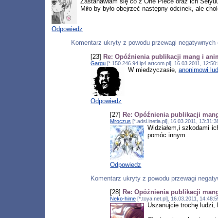
Zastanawiam się co z One Piece oraz ich Seiyu
Miło by było obejrzeć następny odcinek, ale cho
Odpowiedz
Komentarz ukryty z powodu przewagi negatywnych 
[23]
Re: Opóźnienia publikacji mang i an
Gargu
[*.150.246.94.ip4.artcom.pl], 16.03.2011, 12:5
W miedzyczasie,
anonimowi lud
Odpowiedz
[27]
Re: Opóźnienia publikacji man
Mroczus
[*.adsl.inetia.pl], 16.03.2011, 13:31
Widziałem,i szkodami ic
pomóc innym.
Odpowiedz
Komentarz ukryty z powodu przewagi negat
[28]
Re: Opóźnienia publikacji man
Neko-hime
[*.toya.net.pl], 16.03.2011, 14:48
Uszanujcie trochę ludzi,