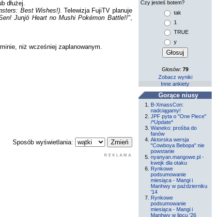
b dłużej.
Czy jesteś botem?
sters: Best Wishes!)
. Telewizja FujiTV planuje
tak
en! Junjō Heart no Mushi Pokémon Battle!!"
,
1
TRUE
y
minie, niż wcześniej zaplanowanym.
Głosów:
79
Zobacz wyniki
Inne ankiety
Gorące niusy
B-XmassCon:
nadciągamy!
JPF pyta o "One Piece"
/*Update*
Waneko: prośba do
fanów
Aktorska wersja
Sposób wyświetlania:
"Cowboya Bebopa" nie
powstanie
REKLAMA
nyanyan.mangowe.pl -
kwejk dla otaku
Rynkowe
podsumowanie
miesiąca - Mangi i
Manhwy w październiku
'14
Rynkowe
podsumowanie
miesiąca - Mangi i
Manhwy w lipcu '26