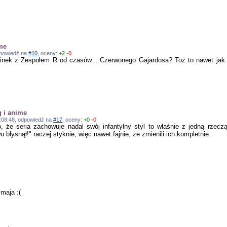
ime
odpowiedź na
#10
, oceny:
+2
-0
cinek z Zespołem R od czasów... Czerwonego Gajardosa? Toż to nawet jak
g i anime
13:08:48, odpowiedź na
#17
, oceny:
+0
-0
, że seria zachowuje nadal swój infantylny styl to właśnie z jedną rzec
błysnął!" raczej styknie, więc nawet fajnie, że zmienili ich kompletnie.
maja :(