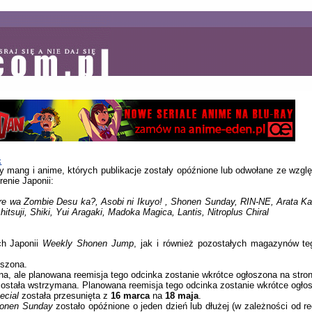
k
uły mang i anime, których publikacje zostały opóźnione lub odwołane ze wzglę
renie Japonii:
re wa Zombie Desu ka?, Asobi ni Ikuyo! , Shonen Sunday, RIN-NE, Arata K
hitsuji, Shiki, Yui Aragaki, Madoka Magica, Lantis, Nitroplus Chiral
ch Japonii
Weekly Shonen Jump
, jak i również pozostałych magazynów t
eszona.
a, ale planowana reemisja tego odcinka zostanie wkrótce ogłoszona na stron
ostała wstrzymana. Planowana reemisja tego odcinka zostanie wkrótce ogłos
ecial
została przesunięta z
16 marca
na
18 maja
.
onen Sunday
zostało opóźnione o jeden dzień lub dłużej (w zależności od r