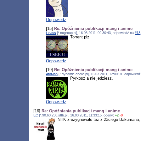
Odpowiedz
[15]
Re: Opóźnienia publikacji mang i anime
lucass
[*.ncgroup.pl], 16.03.2011, 09:30:43, odpowiedź na
#13
Torrent plz!
Odpowiedz
[19]
Re: Opóźnienia publikacji mang i anime
AtoMan
[*.dynamic.chello.pl], 16.03.2011, 12:00:01, odpowied
Pyrkosz a nie jedziesz.
Odpowiedz
[16]
Re: Opóźnienia publikacji mang i anime
EC
[*.90.63.238.sttb.pl], 16.03.2011, 11:33:15, oceny:
+2
-0
NHK zrezygnowało też z 23ciego Bakumana, a