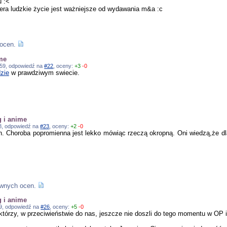
u :<
lera ludzkie życie jest ważniejsze od wydawania m&a :c
ocen.
ime
0:59, odpowiedź na
#22
, oceny:
+3
-0
zie
w prawdziwym swiecie.
g i anime
:38, odpowiedź na
#23
, oceny:
+2
-0
h. Choroba popromienna jest lekko mówiąc rzeczą okropną. Oni wiedzą,że dla
ywnych ocen.
g i anime
:59, odpowiedź na
#26
, oceny:
+5
-0
 którzy, w przeciwieństwie do nas, jeszcze nie doszli do tego momentu w OP i 