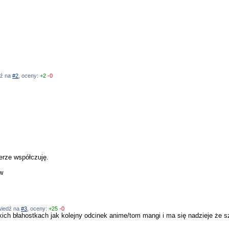
dź na
#2
, oceny:
+2
-0
erze współczuję.
w
owiedź na
#3
, oceny:
+25
-0
kich błahostkach jak kolejny odcinek anime/tom mangi i ma się nadzieje że