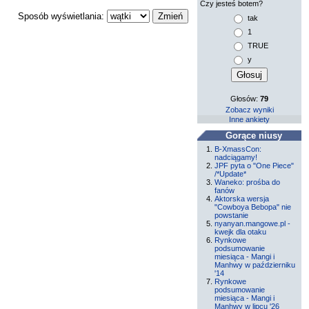
Czy jesteś botem?
Sposób wyświetlania:
tak
1
TRUE
y
Głosów:
79
Zobacz wyniki
Inne ankiety
Gorące niusy
B-XmassCon:
nadciągamy!
JPF pyta o "One Piece"
/*Update*
Waneko: prośba do
fanów
Aktorska wersja
"Cowboya Bebopa" nie
powstanie
nyanyan.mangowe.pl -
kwejk dla otaku
Rynkowe
podsumowanie
miesiąca - Mangi i
Manhwy w październiku
'14
Rynkowe
podsumowanie
miesiąca - Mangi i
Manhwy w lipcu '26