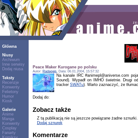
Główna
Niusy
Archiwum
Inne serwisy
Peace Maker Kurogane po polsku
Dodaj niusa
Autor:
Radagajs
, Data: 06.01.2004, 15:57:32
Na kanale IRC #animepl@aniverse.com pojaw
Teksty
Sound). Wypadł on IMHO świetnie. Drugi od
Recenzje
tracker
SWATu
). Warto zaznaczyć, że tłuma
Konwenty
Felietony
Humor
Dodaj do:
Kiosk
Zobacz także
Galerie
Anime
Z tą publikacją nie są jeszcze powiązane żadne sznurki.
Manga
Dodaj sznurek
Konwenty
Cosplay
Fanarty
Komentarze
Komiksy