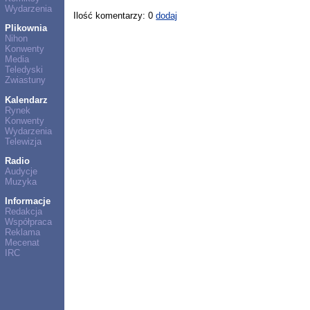
Wydarzenia
Ilość komentarzy: 0
dodaj
Plikownia
Nihon
Konwenty
Media
Teledyski
Zwiastuny
Kalendarz
Rynek
Konwenty
Wydarzenia
Telewizja
Radio
Audycje
Muzyka
Informacje
Redakcja
Współpraca
Reklama
Mecenat
IRC