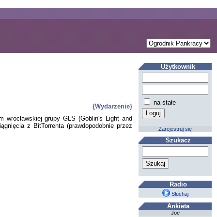
Użytkownik
na stałe
{Wydarzenie}
m wrocławskiej grupy GLS (Goblin's Light and
gnięcia z BitTorrenta (prawdopodobnie przez
Zarejestruj się
Szukacz
Radio
Słuchaj
Ankieta
Joe