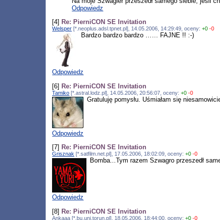
Na moje Szwagier przeszedł samego siebie, jeśli chod
Odpowiedz
[4]
Re: PierniCON SE Invitation
Welsper
[*.neoplus.adsl.tpnet.pl], 14.05.2006, 14:29:49, oceny:
+0
-0
Bardzo bardzo bardzo …… FAJNE !! :-)
Odpowiedz
[6]
Re: PierniCON SE Invitation
Tamiko
[*.astral.lodz.pl], 14.05.2006, 20:56:07, oceny:
+0
-0
Gratuluję pomysłu. Uśmiałam się niesamowicie :
Odpowiedz
[7]
Re: PierniCON SE Invitation
Grisznak
[*.satfilm.net.pl], 17.05.2006, 18:02:09, oceny:
+0
-0
Bomba...Tym razem Szwagro przeszedł samego
Odpowiedz
[8]
Re: PierniCON SE Invitation
Ankaaa [*.bu.uni.torun.pl], 18.05.2006, 18:44:00, oceny:
+0
-0