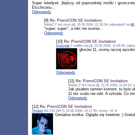
Super teledysk :)lepszy od poprzedniej invitki i grzecz
Etcchiconu...
Odpowiedz
[9]
Re: PierniCON SE Invitation
RadaZ [*.tvk.torun.pl], 18.05.2006, 21:30:34, odpowiedź na
#8
"super, super", a nikt nie ocenia...
Odpowiedz
[10]
Re: PierniCON SE Invitation
Grisznak
[*.satfilm.net.pl], 22.05.2006, 11:08:40, odp
głosów 11, oceny raczej wysokie
Odpowiedz
[11]
Re: PierniCON SE Invitation
RadaZ [*.tvk.torun.pl], 22.05.2006, 11:34:14
Jak pisałem tamten koment, to bylo o
11 tez szalu nie robi. A szkoda. Co inn
Odpowiedz
[12]
Re: PierniCON SE Invitation
Thrawn
[62.233.189.*], 24.05.2006, 14:17:39, oceny:
+0
-0
Genialna invitka. Ogląda się świetnie :) Grat