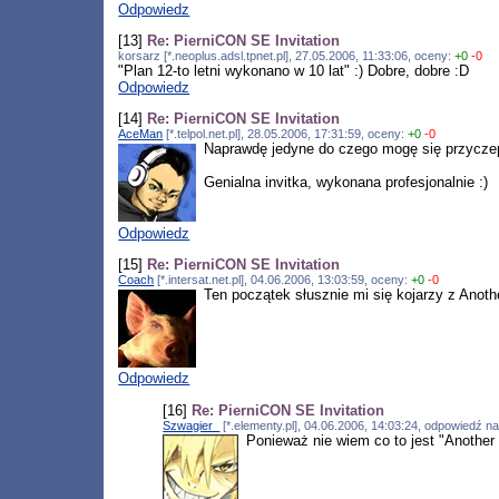
Odpowiedz
[13]
Re: PierniCON SE Invitation
korsarz [*.neoplus.adsl.tpnet.pl], 27.05.2006, 11:33:06, oceny:
+0
-0
"Plan 12-to letni wykonano w 10 lat" :) Dobre, dobre :D
Odpowiedz
[14]
Re: PierniCON SE Invitation
AceMan
[*.telpol.net.pl], 28.05.2006, 17:31:59, oceny:
+0
-0
Naprawdę jedyne do czego mogę się przyczepić
Genialna invitka, wykonana profesjonalnie :)
Odpowiedz
[15]
Re: PierniCON SE Invitation
Coach
[*.intersat.net.pl], 04.06.2006, 13:03:59, oceny:
+0
-0
Ten początek słusznie mi się kojarzy z Anot
Odpowiedz
[16]
Re: PierniCON SE Invitation
Szwagier_
[*.elementy.pl], 04.06.2006, 14:03:24, odpowiedź n
Ponieważ nie wiem co to jest "Another 