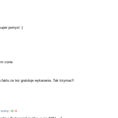
super pomysl :)
ym conie
a faktu ze tez gratuluje wykanania. Tak trzymac!!
, oceny:
+0
-0