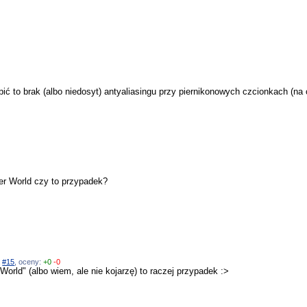
 to brak (albo niedosyt) antyaliasingu przy piernikonowych czcionkach (na 
her World czy to przypadek?
a
#15
, oceny:
+0
-0
World" (albo wiem, ale nie kojarzę) to raczej przypadek :>