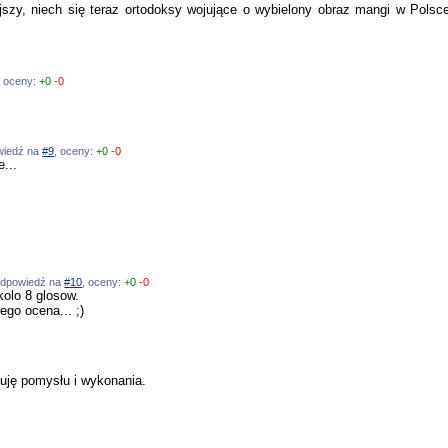
niejszy, niech się teraz ortodoksy wojujące o wybielony obraz mangi w Po
, oceny:
+0
-0
owiedź na
#9
, oceny:
+0
-0
...
, odpowiedź na
#10
, oceny:
+0
-0
kolo 8 glosow.
ego ocena... ;)
uluję pomysłu i wykonania.