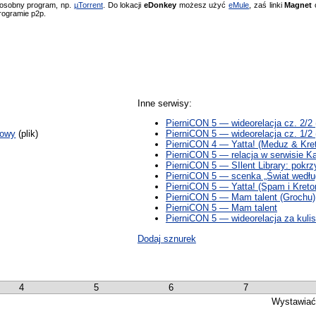
 osobny program, np.
µTorrent
. Do lokacji
eDonkey
możesz użyć
eMule
, zaś linki
Magnet
o
rogramie p2p.
Inne serwisy:
PierniCON 5 — wideorelacja cz. 2/2
cowy
(plik)
PierniCON 5 — wideorelacja cz. 1/2
PierniCON 4 — Yatta! (Meduz & Kre
PierniCON 5 — relacja w serwisie Ka
PierniCON 5 — SIlent Library: pokr
PierniCON 5 — scenka „Świat wedłu
PierniCON 5 — Yatta! (Spam i Kreto
PierniCON 5 — Mam talent (Grochu)
PierniCON 5 — Mam talent
PierniCON 5 — wideorelacja za kuli
Dodaj sznurek
4
5
6
7
Wystawiać