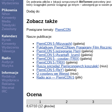
Do pobrania plików z lokacji oznaczonych
BitTorrent
potrzebny jest
Wydarzenia
który ściągnąłeś pomóż ściągnąć go innym – udostępnij go w swoim p
Plikownia
Dodaj do:
Nihon
Konwenty
Zobacz także
Media
Teledyski
Zwiastuny
Powiązane tematy:
PierniCON
.
Kalendarz
Nasze publikacje:
Rynek
Konwenty
PierniCON 5 (Mizuyashi)
(galeria)
Wydarzenia
Poklatkowy PierniCONowy Popaprany Film Roczni
Telewizja
PierniCON 5 pożegnanie (Yen)
(galeria)
PierniCON 5 (AvantaR, Izumi)
(galeria)
Radio
PierniCON 5 - cosplay (TRIX)
(galeria)
Audycje
PierniCON 5 (TRIX)
(galeria)
Muzyka
Rusza sprzedaż Pierniconowych koszulek!
(nius)
PierniCON 5 (ReY)
(galeria)
Informacje
O cosplayu we Wprost
(nius)
Redakcja
Radio acp — PierniCON 5
(plik)
Współpraca
Reklama
Mecenat
IRC
Ocena
1
2
3
8,67/10 (12 głosów)