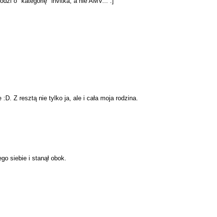
zi o "kategorię" invitka, a nie AMV... :]
D. Z resztą nie tylko ja, ale i cała moja rodzina.
 siebie i stanął obok.