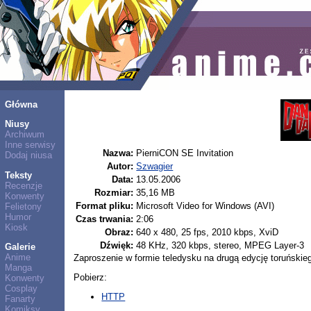
Główna
Niusy
Archiwum
Inne serwisy
Nazwa:
PierniCON SE Invitation
Dodaj niusa
Autor:
Szwagier
Teksty
Data:
13.05.2006
Recenzje
Rozmiar:
35,16 MB
Konwenty
Format pliku:
Microsoft Video for Windows (AVI)
Felietony
Humor
Czas trwania:
2:06
Kiosk
Obraz:
640 x 480, 25 fps, 2010 kbps, XviD
Dźwięk:
48 KHz, 320 kbps, stereo, MPEG Layer-3
Galerie
Anime
Zaproszenie w formie teledysku na drugą edycję toruński
Manga
Pobierz:
Konwenty
Cosplay
HTTP
Fanarty
Komiksy