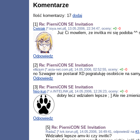
Komentarze
Ilość komentarzy: 17
dodaj
[1]
Re: PierniCON SE Invitation
Cwistak
[*.toya.net.pl], 13.05.2006, 22:34:47, oceny:
+0
-0
Juz Ci mowilem, ze invitka mi się podoba ^^ 
Odpowiedz
[2]
Re: PierniCON SE Invitation
ellizjum [*.asta-net.com.pl], 14.05.2006, 02:52:55, oceny:
+0
-0
no Szwagier sie postarał XD pogratuluję osobiście na sam
Odpowiedz
[3]
Re: PierniCON SE Invitation
Neo-kun
[*.n.INTELINK.pl], 14.05.2006, 12:26:23, oceny:
+0
-0
dobry lecz wdzialem lepsze ; ] Ale nie zmieni
Odpowiedz
[5]
Re: PierniCON SE Invitation
RadaZ [*.tvk.torun.pl], 14.05.2006, 16:49:41, odpowiedź na
#3
Widziałeś lepsze amv-ki czy invitki?