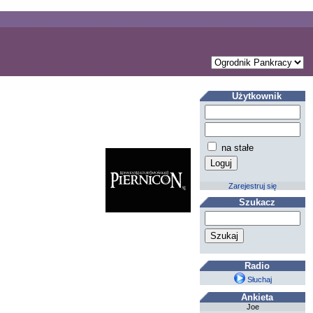
Użytkownik
na stałe
Zarejestruj się
Szukacz
Radio
Słuchaj
Ankieta
Joe