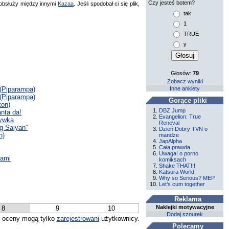
Czy jesteś botem?
bsłuży między innymi
Kazaa
. Jeśli spodobał ci się plik,
tak
1
TRUE
y
Głosów:
79
Zobacz wyniki
Inne ankiety
 (Piparampa)
 (Piparampa)
Gorące pliki
ton)
DBZ Jump
nta da!
Evangelion: True
zywka
Reneval
g Saiyan”
Dzień Dobry TVN o
n)
mandze
JapAlpha
Cała prawda...
Uwaga! o porno
sami
komiksach
Shake THAT!!!
Katsura World
Why so Serious? MEP
Let’s cum together
Reklama
Naklejki motywacyjne
8
9
10
Dodaj sznurek
 oceny mogą tylko
zarejestrowani
użytkownicy.
Polecamy