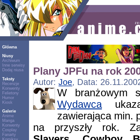
Główna
Niusy
Archiwum
Inne serwisy
Plany JPFu na rok 20
Dodaj niusa
Teksty
Autor:
Joe
, Data: 26.11.200
Recenzje
Konwenty
W branżowym s
Felietony
Humor
Wydawca
ukaz
Kiosk
Galerie
zawierająca min.
Anime
Manga
na przyszły rok. Za
Konwenty
Cosplay
Fanarty
Slayers
,
Cowboy B
Komiksy