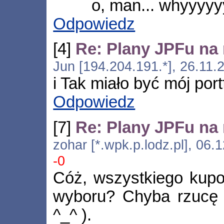
o, man... whyyyyyy.
Odpowiedz
[4]
Re: Plany JPFu na 
Jun [194.204.191.*], 26.11.
i Tak miało być mój port
Odpowiedz
[7]
Re: Plany JPFu na 
zohar [*.wpk.p.lodz.pl], 06
-0
Cóż, wszystkiego kupo
wyboru? Chyba rzucę 
^_^ ).