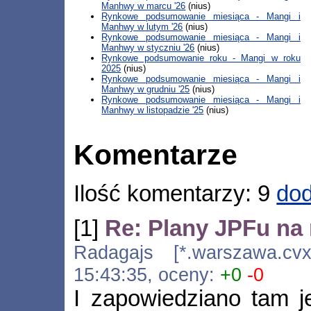
Manhwy w marcu '26
(nius)
Rynkowe podsumowanie miesiąca - Mangi i
Manhwy w lutym '26
(nius)
Rynkowe podsumowanie miesiąca - Mangi i
Manhwy w styczniu '26
(nius)
Rynkowe podsumowanie roku - Mangi w roku
2025
(nius)
Rynkowe podsumowanie miesiąca - Mangi i
Manhwy w grudniu '25
(nius)
Rynkowe podsumowanie miesiąca - Mangi i
Manhwy w listopadzie '25
(nius)
Komentarze
Ilość komentarzy: 9
dod
[1]
Re: Plany JPFu na 
Radagajs [*.warszawa.cvx.
15:43:35, oceny:
+0
-0
I zapowiedziano tam je