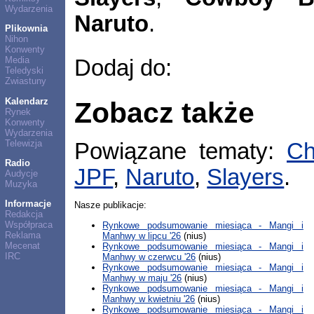
Wydarzenia
Naruto
.
Plikownia
Nihon
Konwenty
Media
Dodaj do:
Teledyski
Zwiastuny
Kalendarz
Zobacz także
Rynek
Konwenty
Wydarzenia
Telewizja
Powiązane tematy:
Ch
Radio
JPF
,
Naruto
,
Slayers
.
Audycje
Muzyka
Informacje
Nasze publikacje:
Redakcja
Współpraca
Rynkowe podsumowanie miesiąca - Mangi i
Reklama
Manhwy w lipcu '26
(nius)
Mecenat
Rynkowe podsumowanie miesiąca - Mangi i
IRC
Manhwy w czerwcu '26
(nius)
Rynkowe podsumowanie miesiąca - Mangi i
Manhwy w maju '26
(nius)
Rynkowe podsumowanie miesiąca - Mangi i
Manhwy w kwietniu '26
(nius)
Rynkowe podsumowanie miesiąca - Mangi i