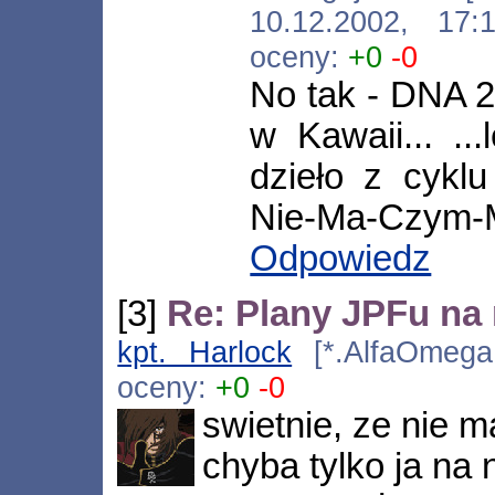
10.12.2002, 17
oceny:
+0
-0
No tak - DNA 2
w Kawaii... ...
dzieło z cykl
Nie-Ma-Czym-
Odpowiedz
[3]
Re: Plany JPFu na 
kpt. Harlock
[*.AlfaOmega.
oceny:
+0
-0
swietnie, ze nie m
chyba tylko ja na