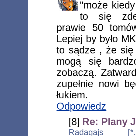
"może kiedy
to się zd
prawie 50 tomów
Lepiej by było M
to sądze , że się
mogą się bardz
zobaczą. Zatwardz
zupełnie nowi bę
łukiem.
Odpowiedz
[8]
Re: Plany 
Radagajs [*.war