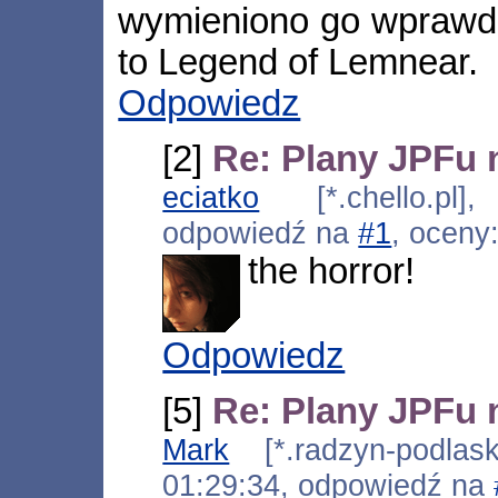
wymieniono go wprawdz
to Legend of Lemnear.
Odpowiedz
[2]
Re: Plany JPFu 
eciatko
[*.chello.pl]
odpowiedź na
#1
, oceny
the horror!
Odpowiedz
[5]
Re: Plany JPFu 
Mark
[*.radzyn-podlaski
01:29:34, odpowiedź na