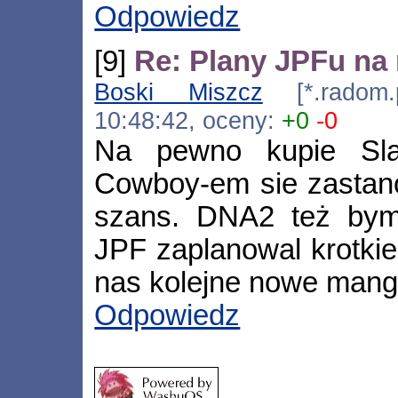
Odpowiedz
[9]
Re: Plany JPFu na 
Boski Miszcz
[*.radom.pi
10:48:42, oceny:
+0
-0
Na pewno kupie Sla
Cowboy-em sie zastano
szans. DNA2 też bym 
JPF zaplanowal krotkie
nas kolejne nowe mang
Odpowiedz