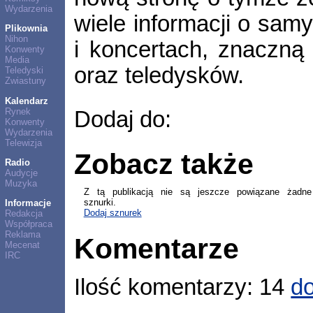
Wydarzenia
wiele informacji o sam
Plikownia
Nihon
i koncertach, znaczną 
Konwenty
Media
oraz teledysków.
Teledyski
Zwiastuny
Kalendarz
Rynek
Dodaj do:
Konwenty
Wydarzenia
Telewizja
Zobacz także
Radio
Audycje
Muzyka
Z tą publikacją nie są jeszcze powiązane żadne
sznurki.
Informacje
Dodaj sznurek
Redakcja
Współpraca
Reklama
Komentarze
Mecenat
IRC
Ilość komentarzy: 14
do