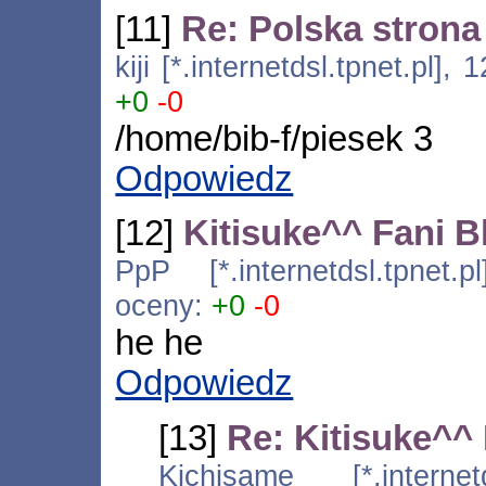
[11]
Re: Polska stron
kiji [*.internetdsl.tpnet.pl]
+0
-0
/home/bib-f/piesek 3
Odpowiedz
[12]
Kitisuke^^ Fani B
PpP [*.internetdsl.tpnet.
oceny:
+0
-0
he he
Odpowiedz
[13]
Re: Kitisuke^^
Kichisame [*.internetd