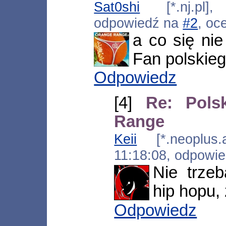
Sat0shi
[*.nj.pl],
odpowiedź na
#2
, oc
a co się ni
Fan polskieg
Odpowiedz
[4]
Re: Pols
Range
Keii
[*.neoplus.ad
11:18:08, odpowi
Nie trze
hip hopu, 
Odpowiedz