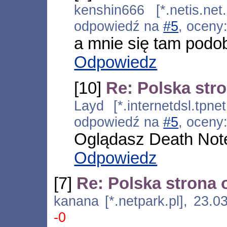
kenshin666 [*.netis.net
odpowiedź na
#5
, oceny
a mnie się tam podo
Odpowiedz
[10]
Re: Polska str
Layd [*.internetdsl.tpne
odpowiedź na
#5
, oceny
Oglądasz Death Note
Odpowiedz
[7]
Re: Polska strona
kanana [*.netpark.pl], 23.
-0