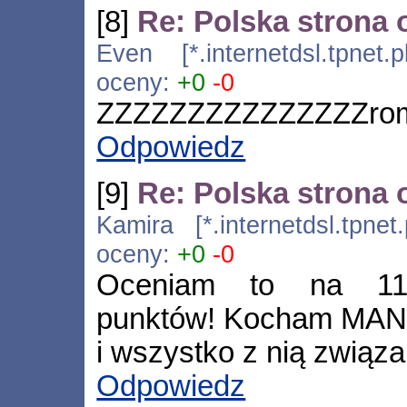
[8]
Re: Polska strona
Even [*.internetdsl.tpnet.
oceny:
+0
-0
ZZZZZZZZZZZZZZZrom
Odpowiedz
[9]
Re: Polska strona
Kamira [*.internetdsl.tpnet
oceny:
+0
-0
Oceniam to na 1111
punktów! Kocham MA
i wszystko z nią związ
Odpowiedz