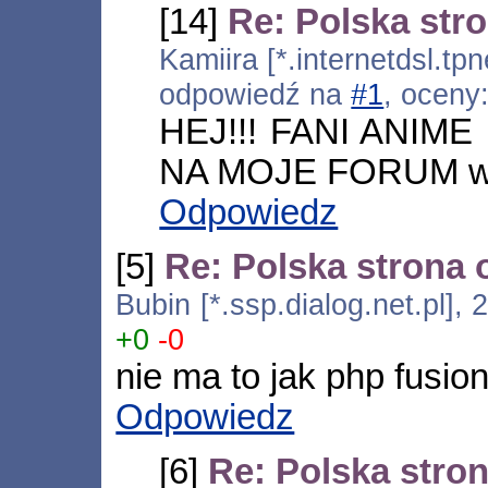
[14]
Re: Polska str
Kamiira [*.internetdsl.tp
odpowiedź na
#1
, oceny
HEJ!!! FANI ANIM
NA MOJE FORUM ww
Odpowiedz
[5]
Re: Polska strona
Bubin [*.ssp.dialog.net.pl],
+0
-0
nie ma to jak php fusio
Odpowiedz
[6]
Re: Polska stro