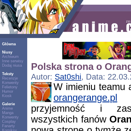
Główna
Niusy
Archiwum
Inne serwisy
Polska strona o Oran
Dodaj niusa
Teksty
Autor:
Sat0shi
, Data: 22.03
Recenzje
Konwenty
W imieniu teamu 
Felietony
Humor
orangerange.pl
m
Kiosk
Galerie
przyjemność i zas
Anime
Manga
wszystkich fanów
Ora
Konwenty
Cosplay
Fanarty
nową stronę o tymże ze
Komiksy