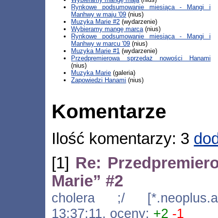
Rynkowe podsumowanie miesiąca - Mangi i
Manhwy w maju '09
(nius)
Muzyka Marie #2
(wydarzenie)
Wybieramy mangę marca
(nius)
Rynkowe podsumowanie miesiąca - Mangi i
Manhwy w marcu '09
(nius)
Muzyka Marie #1
(wydarzenie)
Przedpremierowa sprzedaż nowości Hanami
(nius)
Muzyka Marie
(galeria)
Zapowiedzi Hanami
(nius)
Komentarze
Ilość komentarzy: 3
dod
[1]
Re: Przedpremier
Marie” #2
cholera ;/ [*.neoplus.ad
13:37:11, oceny:
+2
-1