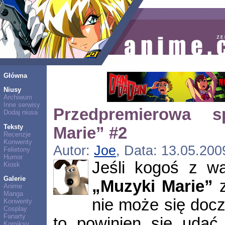
Główna
Niusy
Archiwum
Inne serwisy
Przedpremierowa s
Dodaj niusa
Teksty
Marie” #2
Recenzje
Konwenty
Autor:
Joe
, Data: 13.05.200
Felietony
Humor
Jeśli kogoś z w
Kiosk
Galerie
„Muzyki Marie”
z
Anime
Manga
nie może się docz
Konwenty
Cosplay
Fanarty
to powinien się uda
Komiksy