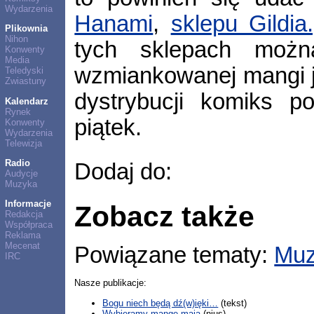
Wydarzenia
Hanami
,
sklepu Gildia.
Plikownia
Nihon
tych sklepach możn
Konwenty
Media
wzmiankowanej mangi ju
Teledyski
Zwiastuny
dystrybucji komiks po
Kalendarz
Rynek
piątek.
Konwenty
Wydarzenia
Telewizja
Radio
Dodaj do:
Audycje
Muzyka
Informacje
Zobacz także
Redakcja
Współpraca
Reklama
Mecenat
Powiązane tematy:
Muz
IRC
Nasze publikacje:
Bogu niech będą dź(w)ięki…
(tekst)
Wybieramy mangę maja
(nius)