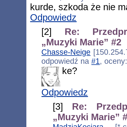
kurde, szkoda że nie m
Odpowiedz
[2]
Re: Przedpr
„Muzyki Marie” #2
Chasse-Neige
[150.254.7
odpowiedź na
#1
, oceny
ke?
Odpowiedz
[3]
Re: Przedp
„Muzyki Marie” 
MadziaKociara
[*.ch