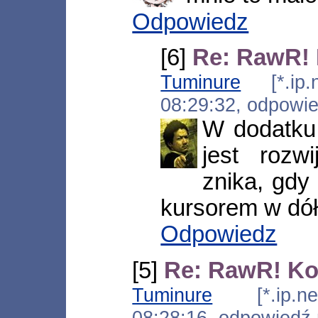
Odpowiedz
[6]
Re: RawR! 
Tuminure
[*.ip.n
08:29:32, odpowi
W dodatku 
jest rozw
znika, gdy
kursorem w dół
Odpowiedz
[5]
Re: RawR! Kon
Tuminure
[*.ip.net
08:28:16, odpowiedź