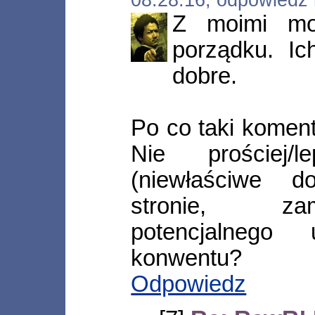
Z moimi mo
porządku. Ic
dobre.
Po co taki komen
Nie prościej/
(niewłaściwe d
stronie, za
potencjalnego
konwentu?
Odpowiedz