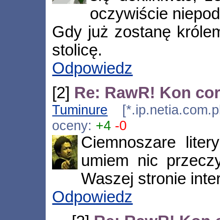
oczywiście niepo
Gdy już zostanę królem
stolicę.
Odpowiedz
[2]
Re: RawR! Kon cora
Tuminure
[*.ip.netia.com.
oceny:
+4
-0
Ciemnoszare liter
umiem nic przecz
Waszej stronie inter
Odpowiedz