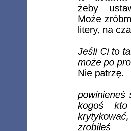
żeby ustaw
Może zróbmy
litery, na cz
Jeśli Ci to 
może po pros
Nie patrzę.
powinieneś s
kogoś kto
krytykować
zrobiłeś