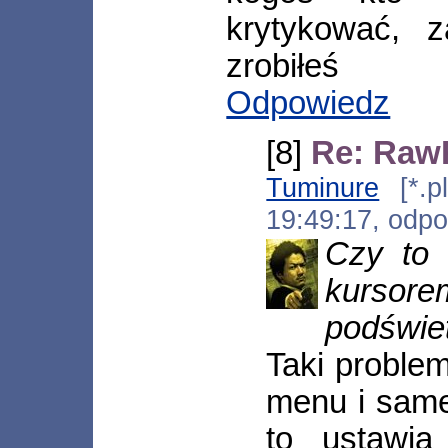
krytykować, 
zrobiłeś
Odpowiedz
[8]
Re: RawR
Tuminure
[*.pl
19:49:17, odp
Czy to 
kursor
podświet
Taki proble
menu i same
to ustawia