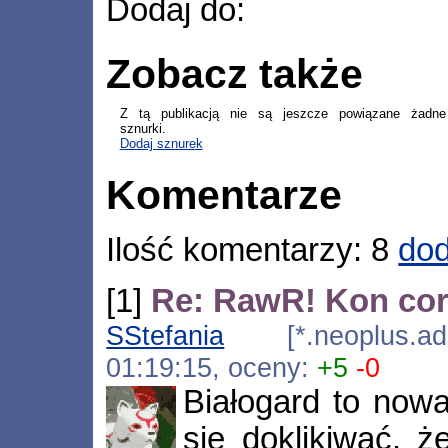
Dodaj do:
Zobacz także
Z tą publikacją nie są jeszcze powiązane żadne
sznurki.
Dodaj sznurek
Komentarze
Ilość komentarzy: 8
dod
[1]
Re: RawR! Kon cora
SStefania
[*.neoplus.adsl
01:19:15, oceny:
+5
-0
Białogard to now
się doklikiwać, ż