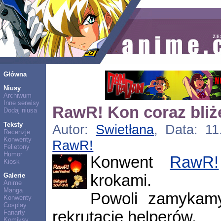
Główna
Niusy
Archiwum
Inne serwisy
RawR! Kon coraz bliż
Dodaj niusa
Teksty
Autor:
Swietłana
, Data: 11
Recenzje
Konwenty
RawR!
Felietony
Humor
Konwent
RawR!
Kiosk
krokami.
Galerie
Anime
Manga
Powoli zamykamy 
Konwenty
Cosplay
rekrutację helperów.
Fanarty
Komiksy