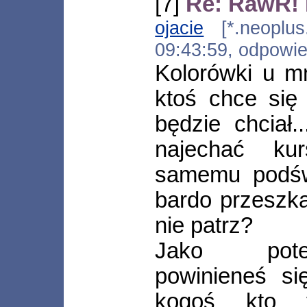
[7]
Re: RawR! 
ojacie
[*.neoplus.
09:43:59, odpowi
Kolorówki u m
ktoś chce się
będzie chciał.
najechać k
samemu podświ
bardo przeszk
nie patrz?
Jako poten
powinieneś si
kogoś kto 