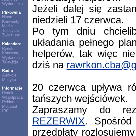
Wydarzenia
Jeżeli dalej się zast
Plikownia
niedzieli 17 czerwca.
Nihon
Konwenty
Media
Po tym dniu chcieli
Teledyski
Zwiastuny
układania pełnego planu
Kalendarz
Rynek
helperów, tak więc nie
Konwenty
Wydarzenia
dziś na
rawrkon.cba@g
Telewizja
Radio
Audycje
Muzyka
20 czerwca upływa ró
Informacje
Redakcja
tańszych wejściówek.
Współpraca
Reklama
Mecenat
Zapraszamy do rez
IRC
REZERWIX
. Spośród
przedpłaty rozlosujemy