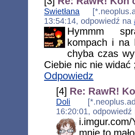
[3]
Re: RawR! Kon c
Swietłana
[*.neoplus.ad
13:54:14, odpowiedź na
Hymmm spra
kompach i na k
chyba czas wy
Ciebie nic nie widać 
Odpowiedz
[4]
Re: RawR! Kon
Doli
[*.neoplus.ads
16:20:01, odpowiedź
i.imgur.co
mnie to mało