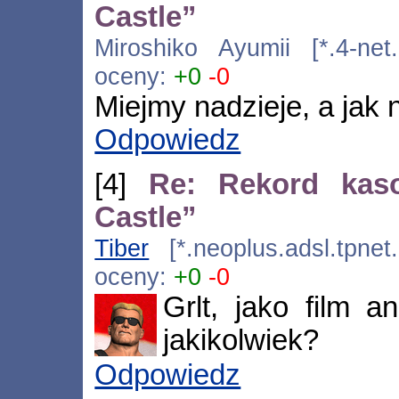
Castle”
Miroshiko Ayumii [*.4-net.
oceny:
+0
-0
Miejmy nadzieje, a jak n
Odpowiedz
[4]
Re: Rekord kas
Castle”
Tiber
[*.neoplus.adsl.tpnet
oceny:
+0
-0
Grlt, jako film 
jakikolwiek?
Odpowiedz