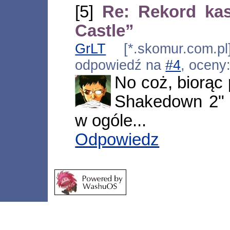
[5]
Re: Rekord ka
Castle”
GrLT
[*.skomur.com.pl
odpowiedź na
#4
, oceny
No coż, biorąc
Shakedown 2" 
w ogóle...
Odpowiedz