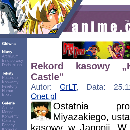
Główna
Niusy
Archiwum
Inne serwisy
Rekord kasowy „H
Dodaj niusa
Teksty
Castle”
Recenzje
Konwenty
Autor:
GrLT
, Data: 25.11
Felietony
Humor
Onet.pl
Kiosk
Ostatnia pr
Galerie
Anime
Manga
Miyazakiego, ust
Konwenty
Cosplay
kasowy w Japonii. W
Fanarty
Komiksy