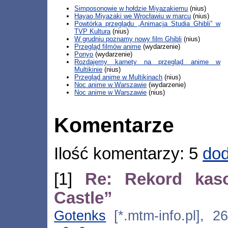
Simposonowie w hołdzie Miyazakiemu
(nius)
Hayao Miyazaki we Wrocławiu w marcu
(nius)
Powtórka przeglądu „Animacja Studia Ghibli” w
TVP Kultura
(nius)
W grudniu poznamy nowy film Ghibli
(nius)
Przegląd filmów anime
(wydarzenie)
Ponyo
(wydarzenie)
Rozdajemy karnety na przegląd anime w
Multikinie
(nius)
Przegląd anime w Multikinach
(nius)
Noc anime w Warszawie
(wydarzenie)
Noc anime w Warszawie
(nius)
Komentarze
Ilość komentarzy: 5
dod
[1]
Re: Rekord kas
Castle”
Gotenks
[*.mtm-info.pl], 2