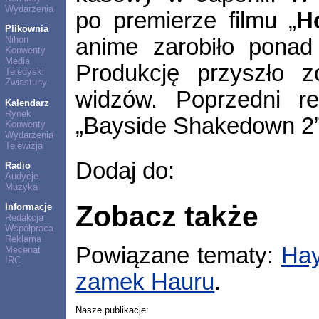
Wydarzenia
po premierze filmu „
H
Plikownia
anime zarobiło ponad 
Nihon
Konwenty
Media
Produkcję przyszło z
Teledyski
Zwiastuny
widzów. Poprzedni re
Kalendarz
Rynek
„Bayside Shakedown 2”
Konwenty
Wydarzenia
Telewizja
Dodaj do:
Radio
Audycje
Muzyka
Zobacz także
Informacje
Redakcja
Współpraca
Reklama
Powiązane tematy:
Hay
Mecenat
IRC
zamek Hauru
.
Nasze publikacje: