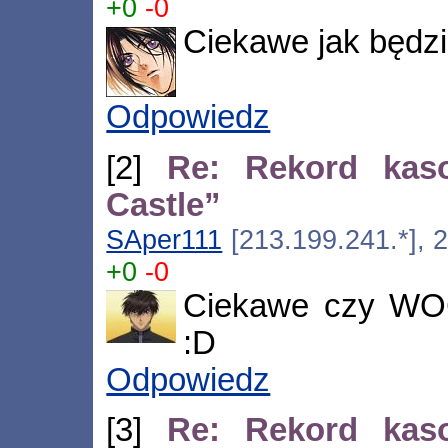
+0
-0
Ciekawe jak będzi
Odpowiedz
[2]
Re: Rekord kas
Castle”
SAper111
[213.199.241.*], 
+0
-0
Ciekawe czy WO
:D
Odpowiedz
[3]
Re: Rekord kas