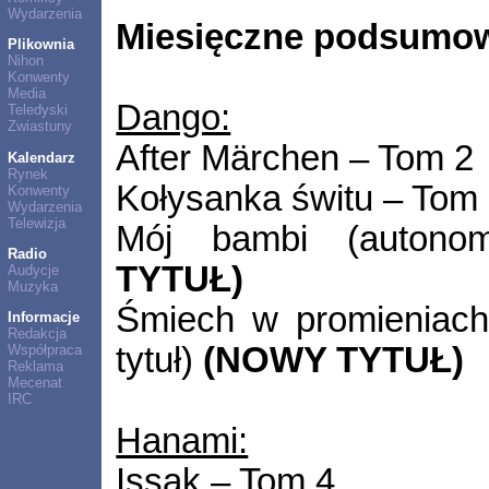
Wydarzenia
Miesięczne podsumow
Plikownia
Nihon
Konwenty
Media
Dango:
Teledyski
Zwiastuny
After Märchen – Tom 2
Kalendarz
Rynek
Kołysanka świtu – Tom
Konwenty
Wydarzenia
Telewizja
Mój bambi (autonom
Radio
TYTUŁ)
Audycje
Muzyka
Śmiech w promieniach
Informacje
Redakcja
tytuł)
(NOWY TYTUŁ)
Współpraca
Reklama
Mecenat
IRC
Hanami:
Issak – Tom 4