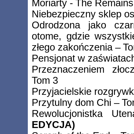
Moriarty - The Remains
Niebezpieczny sklep o
Odrodzona jako czar
otome, gdzie wszystki
złego zakończenia – T
Pensjonat w zaświatac
Przeznaczeniem złoc
Tom 3
Przyjacielskie rozgrywk
Przytulny dom Chi – T
Rewolucjonistka U
EDYCJA)