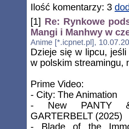
Ilość komentarzy: 3
dod
[1]
Re: Rynkowe pods
Mangi i Manhwy w cze
Anime [*.icpnet.pl], 10.07.
Dzieje się w lipcu, jeśl
w polskim streamingu, 
Prime Video:
- City: The Animation
- New PANTY &
GARTERBELT (2025)
- Blade of the Immo