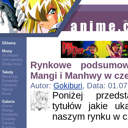
Główna
Niusy
Archiwum
Inne serwisy
Rynkowe podsumow
Dodaj niusa
Teksty
Mangi i Manhwy w cze
Recenzje
Konwenty
Autor:
Gokiburi
, Data: 01.0
Felietony
Humor
Poniżej przedst
Kiosk
Galerie
tytułów jakie uk
Anime
Manga
naszym rynku w 
Konwenty
Cosplay
Fanarty
Komiksy