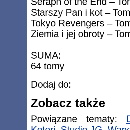
Seraph of the End – To
Starszy Pan i kot – To
Tokyo Revengers – To
Ziemia i jej obroty – To
SUMA:
64 tomy
Dodaj do:
Zobacz także
Powiązane tematy:
Kotori
,
Studio JG
,
Wan