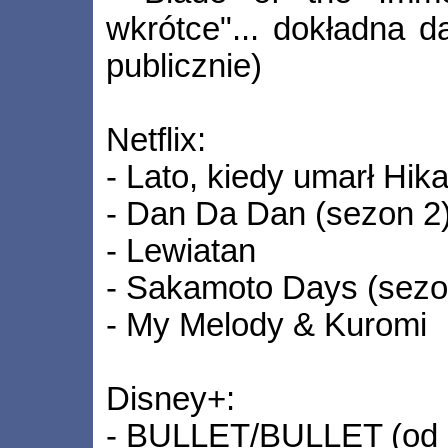
wkrótce"... dokładna d
publicznie)
Netflix:
- Lato, kiedy umarł Hik
- Dan Da Dan (sezon 2
- Lewiatan
- Sakamoto Days (sezo
- My Melody & Kuromi
Disney+:
- BULLET/BULLET (od 1