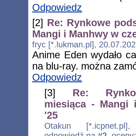
Odpowiedz
[2]
Re: Rynkowe pods
Mangi i Manhwy w cze
fryc [*.lukman.pl], 20.07.20
Anime Eden wydało cał
na blu-ray. można zam
Odpowiedz
[3]
Re: Rynko
miesiąca - Mangi
'25
Otakun [*.icpnet.pl]
odpowiedź na
#2
, oceny