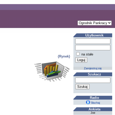
Użytkownik
na stałe
{Rynek}
Zarejestruj się
Szukacz
Radio
Słuchaj
Ankieta
Joe