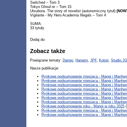
Switched – Tom 3
Tokyo Ghoul:re – Tom 15
Utsubora. The story of novelist (autonomiczny tytuł)
(NOW
Vigilante - My Hero Academia Illegals – Tom 4
SUMA:
33 tytuły
Dodaj do:
Zobacz także
Powiązane tematy:
Dango
,
Hanami
,
JPF
,
Kotori
,
Studio J
Nasze publikacje:
Rynkowe podsumowanie miesiąca - Mangi i Manhwy 
Rynkowe podsumowanie miesiąca - Mangi i Manhwy
Rynkowe podsumowanie miesiąca - Mangi i Manhwy
Rynkowe podsumowanie miesiąca - Mangi i Manhwy 
Rynkowe podsumowanie miesiąca - Mangi i Manhwy
Rynkowe podsumowanie miesiąca - Mangi i Manhwy
Rynkowe podsumowanie miesiąca - Mangi i Manhwy 
Rynkowe podsumowanie roku - Mangi w roku 2025
(
Rynkowe podsumowanie miesiąca - Mangi i Manhwy 
Rynkowe podsumowanie miesiąca - Mangi i Manhwy 