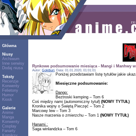
Główna
Niusy
Archiwum
Inne serwisy
Rynkowe podsumowanie miesiąca - Mangi i Manhwy w 
Dodaj niusa
Autor:
Gokiburi
, Data: 01.01.2020, 01:01:01
Poniżej przedstawiam listę tytułów jakie uka
Teksty
Recenzje
Miesięczne podsumowanie:
Konwenty
Felietony
Dango:
Humor
Beztroski kemping – Tom 6
Kiosk
Coś między nami (autonomiczny tytuł)
(NOWY TYTUŁ)
Kronika wojny o Świętą Pieczęć – Tom 2
Galerie
Marcowy lew – Tom 3
Anime
Nasze marzenia o zmierzchu – Tom 1
(NOWY TYTUŁ)
Manga
Konwenty
Hanami.:
Cosplay
Saga winlandzka – Tom 6
Fanarty
Komiksy