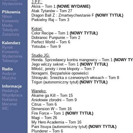
J.P.F.:
Wydarzenia
Akira – Tom 1
(NOWE WYDANIE)
Atak Tytanów – Tom 27
Plikownia
Dragon Ball Z : Zmartwychwstanie F
(NOWY TYTUŁ)
Nihon
Piekielny Raj – Tom 3
Konwenty
Media
Kotori:
Teledyski
Color Recipe – Tom 1
(NOWY TYTUŁ)
Zwiastuny
Dobranoc Punpunie – Tom 2
Perfect World – Tom 6
Kalendarz
Yotsuba – Tom 9
Rynek
Konwenty
Studio JG:
Wydarzenia
Honda. Sprzedawcy kontra mangowcy – Tom 1
(NOWY TY
Telewizja
Jego wilczy sekret – Tom 1
(NOWY TYTUŁ)
Miłość, jenoty i inne kłopoty – Tom 7
Radio
Noragami. Bezpańskie opowieści
Audycje
Shirayuki. Śnieżka o czerwonych włosach – Tom 8
Muzyka
Trigun (autonomiczny tytuł)
(NOWY TYTUŁ)
Informacje
Redakcja
Waneko:
Współpraca
Akame ga Kill – Tom 15
Reklama
Aniołowie zbrodni – Tom 9
Mecenat
Citrus – Tom 6
IRC
Dimension W – Tom 16
Fire Force – Tom 1
(NOWY TYTUŁ)
Magi – Tom 26
My Hero Academia – Tom 16
Pani Itsuya (autonomiczny tytuł)
(NOWY TYTUŁ)
Plunderer – Tom 6