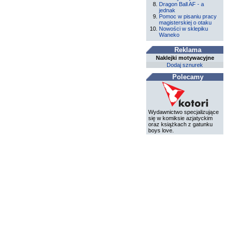
Dragon Ball AF - a
jednak
Pomoc w pisaniu pracy
magisterskiej o otaku
Nowości w sklepiku
Waneko
Reklama
Naklejki motywacyjne
Dodaj sznurek
Polecamy
Wydawnictwo specjalizujące
się w komiksie azjatyckim
oraz książkach z gatunku
boys love.