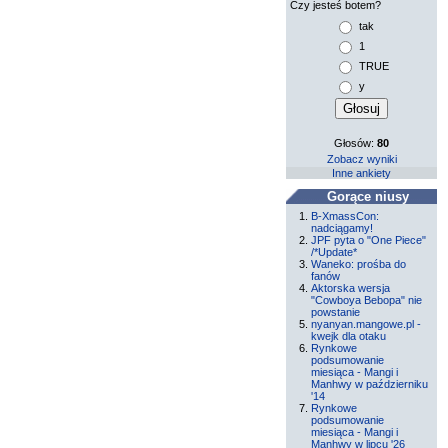
Czy jesteś botem?
tak
1
TRUE
y
Głosów:
80
Zobacz wyniki
Inne ankiety
Gorące niusy
B-XmassCon:
nadciągamy!
JPF pyta o "One Piece"
/*Update*
Waneko: prośba do
fanów
Aktorska wersja
"Cowboya Bebopa" nie
powstanie
nyanyan.mangowe.pl -
kwejk dla otaku
Rynkowe
podsumowanie
miesiąca - Mangi i
Manhwy w październiku
'14
Rynkowe
podsumowanie
miesiąca - Mangi i
Manhwy w lipcu '26