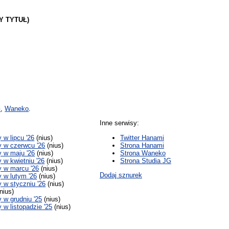
Y TYTUŁ)
G
,
Waneko
.
Inne serwisy:
w lipcu '26
(nius)
Twitter Hanami
 w czerwcu '26
(nius)
Strona Hanami
 w maju '26
(nius)
Strona Waneko
w kwietniu '26
(nius)
Strona Studia JG
 w marcu '26
(nius)
Dodaj sznurek
 w lutym '26
(nius)
w styczniu '26
(nius)
nius)
w grudniu '25
(nius)
w listopadzie '25
(nius)