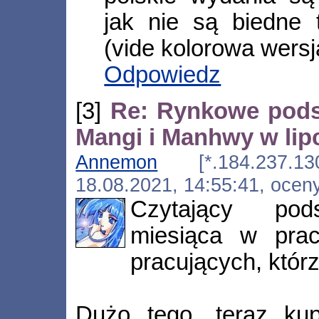
jak nie są biedne 
(vide kolorowa wersj
Odpowiedz
[3]
Re: Rynkowe pods
Mangi i Manhwy w lipc
Annemon
[*.184.237.130.i
18.08.2021, 14:55:41, ocen
Czytający pod
miesiąca w prac
pracujących, którz
Dużo tego, teraz kup