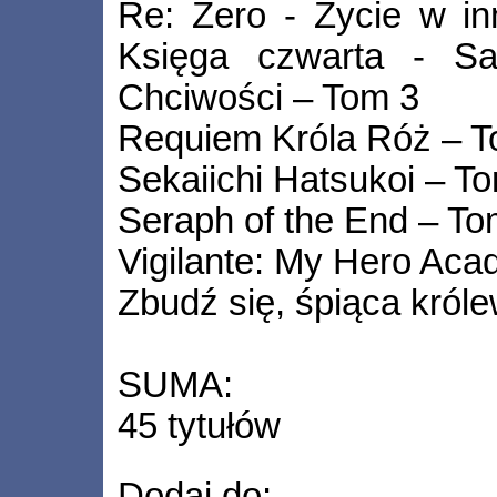
Re: Zero - Życie w in
Księga czwarta - Sa
Chciwości – Tom 3
Requiem Króla Róż – 
Sekaiichi Hatsukoi – T
Seraph of the End – To
Vigilante: My Hero Acad
Zbudź się, śpiąca król
SUMA:
45 tytułów
Dodaj do: