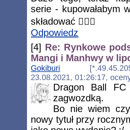
serie - kupowałabym wi
składować 🤷🏻‍♀️
Odpowiedz
[4]
Re: Rynkowe pods
Mangi i Manhwy w lipc
Gokiburi
[*.49.45.205.ipv
23.08.2021, 01:26:17, ocen
Dragon Ball FC 
zagwozdką.
Bo nie wiem czy
nowy tytuł przy rocznym