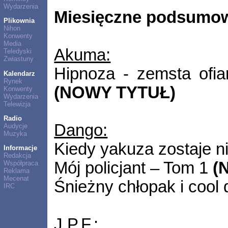
Wydarzenia
Miesięczne podsumow
Plikownia
Nihon
Konwenty
Media
Akuma:
Teledyski
Zwiastuny
Hipnoza - zemsta ofiar
Kalendarz
Rynek
(NOWY TYTUŁ)
Konwenty
Wydarzenia
Telewizja
Radio
Dango:
Audycje
Muzyka
Kiedy yakuza zostaje n
Informacje
Redakcja
Mój policjant – Tom 1
(
Współpraca
Reklama
Mecenat
Śnieżny chłopak i cool
IRC
J.P.F.: