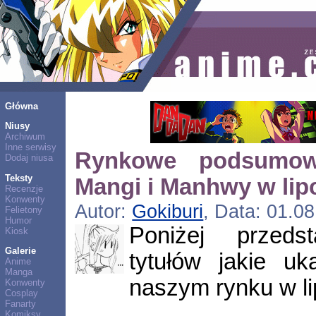
Główna
Niusy
Archiwum
Inne serwisy
Rynkowe podsumow
Dodaj niusa
Teksty
Mangi i Manhwy w lipc
Recenzje
Konwenty
Autor:
Gokiburi
, Data: 01.0
Felietony
Humor
Poniżej przedst
Kiosk
Galerie
tytułów jakie uk
Anime
Manga
naszym rynku w l
Konwenty
Cosplay
Fanarty
Komiksy