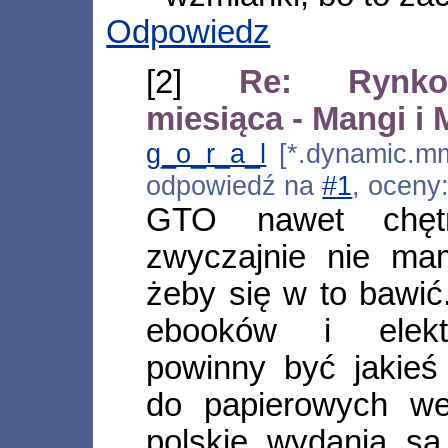
Odpowiedz
[2]
Re: Rynko
miesiąca - Mangi i
g_o_r_a_l
[*.dynamic.mm
odpowiedź na
#1
, oceny
GTO nawet chętn
zwyczajnie nie ma
żeby się w to bawi
ebooków i elektr
powinny być jakieś
do papierowych wer
polskie wydania są