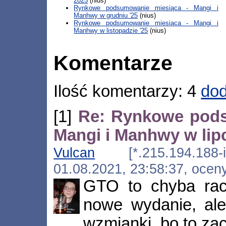
2025
(nius)
Rynkowe podsumowanie miesiąca - Mangi i
Manhwy w grudniu '25
(nius)
Rynkowe podsumowanie miesiąca - Mangi i
Manhwy w listopadzie '25
(nius)
Komentarze
Ilość komentarzy: 4
dod
[1]
Re: Rynkowe pods
Mangi i Manhwy w lipc
Vulcan
[*.215.194.188-int
01.08.2021, 23:58:37, ocen
GTO to chyba rac
nowe wydanie, ale
wzmianki, bo to za