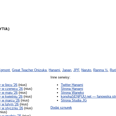
YTUŁ)
Egmont
,
Great Teacher Onizuka
,
Hanami
,
Japan
,
JPF
,
Naruto
,
Ranma ½
,
Rur
Inne serwisy:
w lipcu '26
(nius)
Twitter Hanami
 w czerwcu '26
(nius)
Strona Hanami
 w maju '26
(nius)
Strona Waneko
w kwietniu '26
(nius)
konohaSENPUU.net — fanowska str
 w marcu '26
(nius)
Strona Studia JG
 w lutym '26
(nius)
Dodaj sznurek
w styczniu '26
(nius)
nius)
w grudniu '25
(nius)