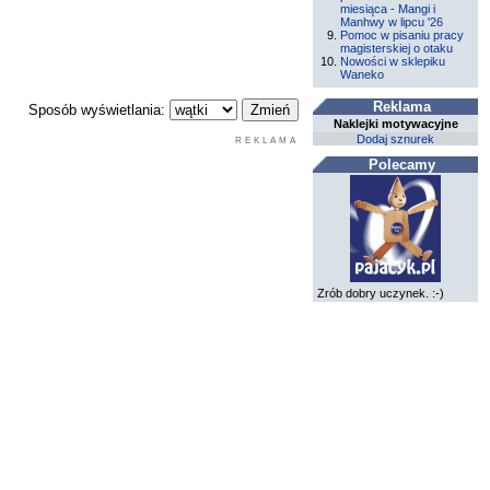
miesiąca - Mangi i
Manhwy w lipcu '26
Pomoc w pisaniu pracy
magisterskiej o otaku
Nowości w sklepiku
Waneko
Reklama
Sposób wyświetlania:
Naklejki motywacyjne
Dodaj sznurek
REKLAMA
Polecamy
Zrób dobry uczynek. :-)