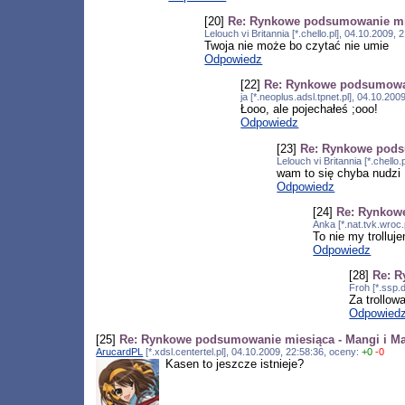
[20]
Re: Rynkowe podsumowanie mie
Lelouch vi Britannia [*.chello.pl], 04.10.2009
Twoja nie może bo czytać nie umie
Odpowiedz
[22]
Re: Rynkowe podsumowan
ja [*.neoplus.adsl.tpnet.pl], 04.10.2
Łooo, ale pojechałeś ;ooo!
Odpowiedz
[23]
Re: Rynkowe pods
Lelouch vi Britannia [*.chell
wam to się chyba nudzi
Odpowiedz
[24]
Re: Rynkowe
Anka [*.nat.tvk.wroc
To nie my trolluj
Odpowiedz
[28]
Re: R
Froh [*.ssp.
Za trollowa
Odpowied
[25]
Re: Rynkowe podsumowanie miesiąca - Mangi i M
ArucardPL
[*.xdsl.centertel.pl], 04.10.2009, 22:58:36, oceny:
+0
-0
Kasen to jeszcze istnieje?