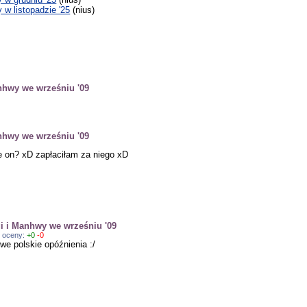
w listopadzie '25
(nius)
hwy we wrześniu '09
hwy we wrześniu '09
ie on? xD zapłaciłam za niego xD
 i Manhwy we wrześniu '09
, oceny:
+0
-0
we polskie opóźnienia :/