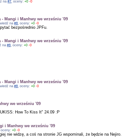
dź na
#7
, oceny:
+0
-0
- Mangi i Manhwy we wrześniu '09
powiedź na
#8
, oceny:
+0
-0
zapytać bezpośrednio JPFu.
- Mangi i Manhwy we wrześniu '09
dź na
#8
, oceny:
+0
-0
- Mangi i Manhwy we wrześniu '09
powiedź na
#8
, oceny:
+0
-0
hwy we wrześniu '09
UKISS: How To Kiss It" 24.09 :P
i i Manhwy we wrześniu '09
, oceny:
+0
-0
ej nie widzę, a coś na stronie JG wspominali, że będzie na Nejiro.