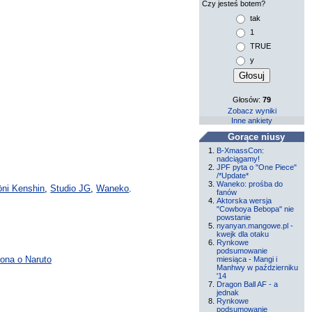
Czy jesteś botem?
tak
1
TRUE
y
Głosów:
79
Zobacz wyniki
Inne ankiety
Gorące niusy
B-XmassCon:
nadciągamy!
JPF pyta o "One Piece"
/*Update*
Waneko: prośba do
ōni Kenshin
,
Studio JG
,
Waneko
.
fanów
Aktorska wersja
"Cowboya Bebopa" nie
powstanie
nyanyan.mangowe.pl -
kwejk dla otaku
Rynkowe
podsumowanie
ona o Naruto
miesiąca - Mangi i
Manhwy w październiku
'14
Dragon Ball AF - a
jednak
Rynkowe
podsumowanie