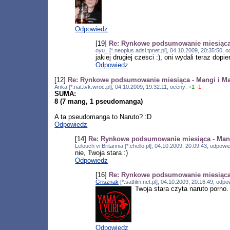
Odpowiedz
[19]
Re: Rynkowe podsumowanie miesiąca 
oyu_ [*.neoplus.adsl.tpnet.pl], 04.10.2009, 20:35:50,
jakiej drugiej czesci :), oni wydali teraz dopie
Odpowiedz
[12]
Re: Rynkowe podsumowanie miesiąca - Mangi i M
Anka [*.nat.tvk.wroc.pl], 04.10.2009, 19:32:11, oceny:
+1
-1
SUMA:
8 (7 mang, 1 pseudomanga)
A ta pseudomanga to Naruto? :D
Odpowiedz
[14]
Re: Rynkowe podsumowanie miesiąca - Mang
Lelouch vi Britannia [*.chello.pl], 04.10.2009, 20:09:43, odpow
nie, Twoja stara :)
Odpowiedz
[16]
Re: Rynkowe podsumowanie miesiąca 
Grisznak
[*.satfilm.net.pl], 04.10.2009, 20:16:49, odp
Twoja stara czyta naruto porno.
Odpowiedz