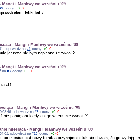
 Mangi i Manhwy we wrześniu '09
#3
, oceny:
+0
-0
prawdzałam, lekki fail ;/
iąca - Mangi i Manhwy we wrześniu '09
7:31, odpowiedź na
#4
, oceny:
+0
-0
nie jeszcze nie było napisane że wydali?
 Mangi i Manhwy we wrześniu '09
dź na
#3
, oceny:
+0
-0
nja xD
siąca - Mangi i Manhwy we wrześniu '09
, 20:08:46, odpowiedź na
#5
, oceny:
+0
-0
uż nie pamiętam kiedy oni go w terminie wydali ^^
ie miesiąca - Mangi i Manhwy we wrześniu '09
20:34:02, odpowiedź na
#13
, oceny:
+0
-0
 że co miesiąc jest nowy tomik a przynajmniej tak się chwalą, że go wydają -