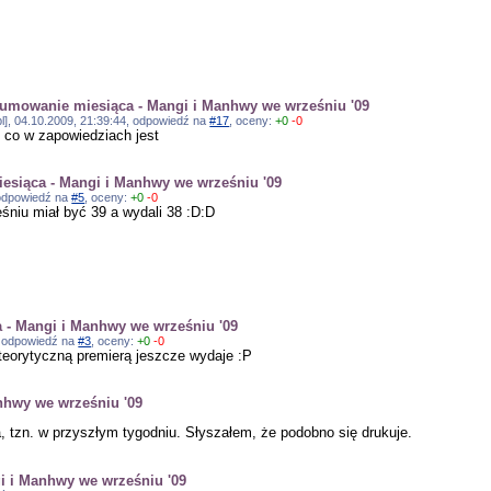
umowanie miesiąca - Mangi i Manhwy we wrześniu '09
o.pl], 04.10.2009, 21:39:44, odpowiedź na
#17
, oceny:
+0
-0
n co w zapowiedziach jest
siąca - Mangi i Manhwy we wrześniu '09
, odpowiedź na
#5
, oceny:
+0
-0
śniu miał być 39 a wydali 38 :D:D
- Mangi i Manhwy we wrześniu '09
1, odpowiedź na
#3
, oceny:
+0
-0
 teorytyczną premierą jeszcze wydaje :P
hwy we wrześniu '09
, tzn. w przyszłym tygodniu. Słyszałem, że podobno się drukuje.
 i Manhwy we wrześniu '09