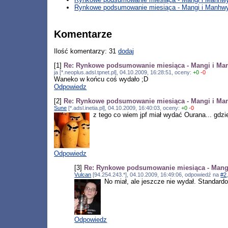
Rynkowe podsumowanie miesiąca - Mangi i Manhwy 
Komentarze
Ilość komentarzy: 31
dodaj
[1]
Re: Rynkowe podsumowanie miesiąca - Mangi i Man
ja [*.neoplus.adsl.tpnet.pl], 04.10.2009, 16:28:51, oceny:
+0
-0
Waneko w końcu coś wydało ;D
Odpowiedz
[2]
Re: Rynkowe podsumowanie miesiąca - Mangi i Man
Sune
[*.adsl.inetia.pl], 04.10.2009, 16:40:03, oceny:
+0
-0
z tego co wiem jpf miał wydać Ourana... gdz
Odpowiedz
[3]
Re: Rynkowe podsumowanie miesiąca - Mangi
Vulcan
[94.254.243.*], 04.10.2009, 16:49:06, odpowiedź na
#2
No miał, ale jeszcze nie wydał. Standardo
Odpowiedz