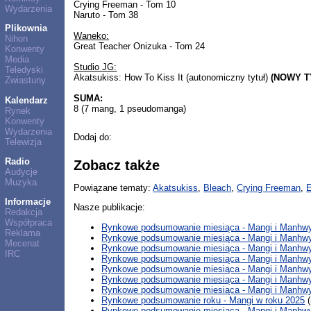
Crying Freeman - Tom 10
Wydarzenia
Naruto - Tom 38
Plikownia
Waneko:
Nihon
Great Teacher Onizuka - Tom 24
Konwenty
Media
Studio JG:
Teledyski
Akatsukiss: How To Kiss It (autonomiczny tytuł)
(NOWY T
Zwiastuny
SUMA:
Kalendarz
8 (7 mang, 1 pseudomanga)
Rynek
Konwenty
Wydarzenia
Dodaj do:
Telewizja
Radio
Zobacz także
Audycje
Muzyka
Powiązane tematy:
Akatsukiss
,
Bleach
,
Crying Freeman
,
Informacje
Nasze publikacje:
Redakcja
Współpraca
Rynkowe podsumowanie miesiąca - Mangi i Manhwy 
Reklama
Rynkowe podsumowanie miesiąca - Mangi i Manhwy
Mecenat
Rynkowe podsumowanie miesiąca - Mangi i Manhwy
IRC
Rynkowe podsumowanie miesiąca - Mangi i Manhwy 
Rynkowe podsumowanie miesiąca - Mangi i Manhwy
Rynkowe podsumowanie miesiąca - Mangi i Manhwy
Rynkowe podsumowanie miesiąca - Mangi i Manhwy 
Rynkowe podsumowanie roku - Mangi w roku 2025
(
Rynkowe podsumowanie miesiąca - Mangi i Manhwy 