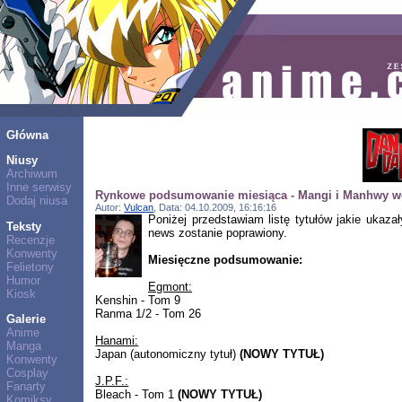
Główna
Niusy
Archiwum
Inne serwisy
Rynkowe podsumowanie miesiąca - Mangi i Manhwy we
Dodaj niusa
Autor:
Vulcan
, Data: 04.10.2009, 16:16:16
Poniżej przedstawiam listę tytułów jakie ukaz
Teksty
news zostanie poprawiony.
Recenzje
Konwenty
Miesięczne podsumowanie:
Felietony
Humor
Egmont:
Kiosk
Kenshin - Tom 9
Ranma 1/2 - Tom 26
Galerie
Anime
Hanami:
Manga
Japan (autonomiczny tytuł)
(NOWY TYTUŁ)
Konwenty
Cosplay
J.P.F.:
Fanarty
Bleach - Tom 1
(NOWY TYTUŁ)
Komiksy