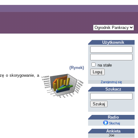
Użytkownik
na stałe
{Rynek}
szę o skorygowanie, a
Zarejestruj się
Szukacz
Radio
Słuchaj
Ankieta
Joe