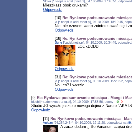
Slova [*.neoplus.adsl.tpnet.pl], 04.10.2009, 17:45:51, odpowie
Mieszkasz obok drukarni?
Odpowiedz
[10]
Re: Rynkowe podsumowanie miesiąca 
ja [*.neoplus.adsl.tpnet.pl], 04.10.2009, 18:19:45, od
Nie, ale czasem warto zainteresować się i 
Odpowiedz
[18]
Re: Rynkowe podsumowanie miesiąca 
Sune
[*.adsl.inetia.pl], 04.10.2009, 20:34:48, odpowie
LOL xDDDD
Odpowiedz
[31]
Re: Rynkowe podsumowanie miesiąca 
ja [*.neoplus.adsl.tpnet.pl], 05.10.2009, 15:20:52, od
No i co? I wyszło.
Odpowiedz
[9]
Re: Rynkowe podsumowanie miesiąca - Mangi i Man
bidubi [*.radom.vectranet.pl], 04.10.2009, 17:55:56, oceny:
+0
-0
Studio JG wydało jeszcze nowego dojina z Naruto "AKATS
Odpowiedz
[11]
Re: Rynkowe podsumowanie miesiąca - Mang
Vulcan
[94.254.243.*], 04.10.2009, 19:11:20, odpowiedź na
#9
A zaraz dodam ;] Bo Vanarium części drugi