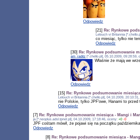
Odpowiedz
[21]
Re: Rynkowe pods
Lelouch vi Britannia [*.chell
co miesiąc, tylko nie te
Odpowiedz
[30]
Re: Rynkowe podsumowanie mie
am_raditz
[*.chello.pl], 05.10.2009, 09:28:59
Właśnie że mają we wrze
Odpowiedz
[15]
Re: Rynkowe podsumowanie miesiąca 
Lelouch vi Britannia [*.chello.pl], 04.10.2009, 20:10:3
nie Polskie, tylko JPF'owe, Hanami to przed
Odpowiedz
[7]
Re: Rynkowe podsumowanie miesiąca - Mangi i Man
ja [*.neoplus.adsl.tpnet.pl], 04.10.2009, 17:18:46, oceny:
+0
-0
JPF cośtam mówił, że pojawi się na początku października
Odpowiedz
[8]
Re: Rynkowe podsumowanie miesiąca - Mangi