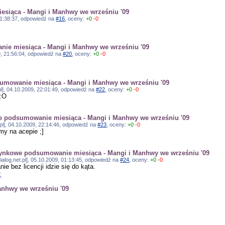
siąca - Mangi i Manhwy we wrześniu '09
, 21:38:37, odpowiedź na
#16
, oceny:
+0
-0
ie miesiąca - Mangi i Manhwy we wrześniu '09
009, 21:56:04, odpowiedź na
#20
, oceny:
+0
-0
umowanie miesiąca - Mangi i Manhwy we wrześniu '09
o.pl], 04.10.2009, 22:01:49, odpowiedź na
#22
, oceny:
+0
-0
 :O
 podsumowanie miesiąca - Mangi i Manhwy we wrześniu '09
.pl], 04.10.2009, 22:14:46, odpowiedź na
#23
, oceny:
+0
-0
emy na acepie ;]
ynkowe podsumowanie miesiąca - Mangi i Manhwy we wrześniu '09
dialog.net.pl], 05.10.2009, 01:13:45, odpowiedź na
#24
, oceny:
+0
-0
nie bez licencji idzie się do kąta.
z
anhwy we wrześniu '09