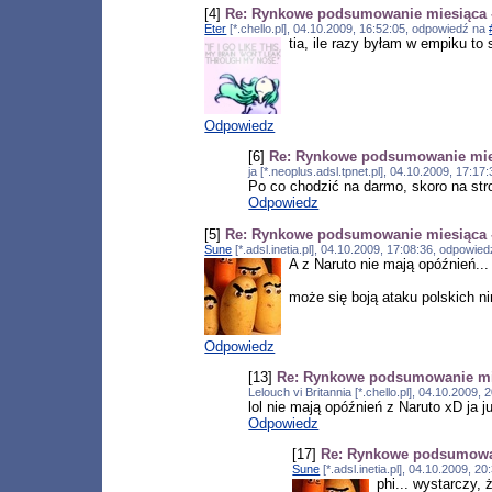
[4]
Re: Rynkowe podsumowanie miesiąca -
Eter
[*.chello.pl], 04.10.2009, 16:52:05, odpowiedź na
tia, ile razy byłam w empiku to s
Odpowiedz
[6]
Re: Rynkowe podsumowanie mies
ja [*.neoplus.adsl.tpnet.pl], 04.10.2009, 17:1
Po co chodzić na darmo, skoro na stro
Odpowiedz
[5]
Re: Rynkowe podsumowanie miesiąca -
Sune
[*.adsl.inetia.pl], 04.10.2009, 17:08:36, odpowie
A z Naruto nie mają opóźnień...
może się boją ataku polskich ni
Odpowiedz
[13]
Re: Rynkowe podsumowanie mie
Lelouch vi Britannia [*.chello.pl], 04.10.2009
lol nie mają opóźnień z Naruto xD ja j
Odpowiedz
[17]
Re: Rynkowe podsumowan
Sune
[*.adsl.inetia.pl], 04.10.2009, 
phi... wystarczy,