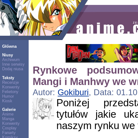
Główna
Niusy
Archiwum
Inne serwisy
Rynkowe podsumow
Dodaj niusa
Teksty
Mangi i Manhwy we wr
Recenzje
Konwenty
Autor:
Gokiburi
, Data: 01.1
Felietony
Humor
Poniżej przedst
Kiosk
Galerie
tytułów jakie uk
Anime
Manga
naszym rynku we 
Konwenty
Cosplay
Fanarty
Komiksy