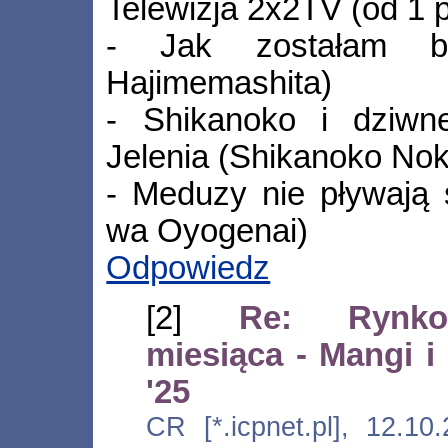
Telewizja 2x2TV (od 1 p
- Jak zostałam b
Hajimemashita)
- Shikanoko i dziwn
Jelenia (Shikanoko No
- Meduzy nie pływają
wa Oyogenai)
Odpowiedz
[2]
Re: Rynko
miesiąca - Mangi 
'25
CR [*.icpnet.pl], 12.10