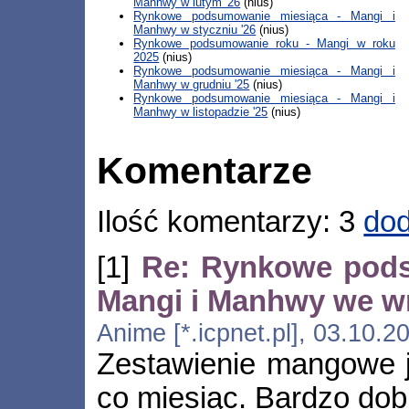
Manhwy w lutym '26
(nius)
Rynkowe podsumowanie miesiąca - Mangi i
Manhwy w styczniu '26
(nius)
Rynkowe podsumowanie roku - Mangi w roku
2025
(nius)
Rynkowe podsumowanie miesiąca - Mangi i
Manhwy w grudniu '25
(nius)
Rynkowe podsumowanie miesiąca - Mangi i
Manhwy w listopadzie '25
(nius)
Komentarze
Ilość komentarzy: 3
dod
[1]
Re: Rynkowe pods
Mangi i Manhwy we wr
Anime [*.icpnet.pl], 03.10.
Zestawienie mangowe j
co miesiąc. Bardzo dob