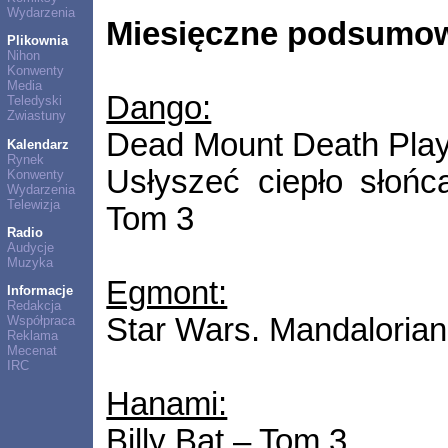
Wydarzenia
Miesięczne podsumow
Plikownia
Nihon
Konwenty
Media
Dango:
Teledyski
Zwiastuny
Dead Mount Death Play
Kalendarz
Rynek
Usłyszeć ciepło słońc
Konwenty
Wydarzenia
Telewizja
Tom 3
Radio
Audycje
Muzyka
Egmont:
Informacje
Redakcja
Star Wars. Mandalorian
Współpraca
Reklama
Mecenat
IRC
Hanami:
Billy Bat – Tom 3