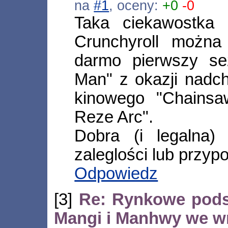
na
#1
, oceny:
+0
-0
Taka ciekawostka 
Crunchyroll możn
darmo pierwszy s
Man" z okazji nadch
kinowego "Chains
Reze Arc".
Dobra (i legalna)
zaleglości lub przypo
Odpowiedz
[3]
Re: Rynkowe pods
Mangi i Manhwy we wr