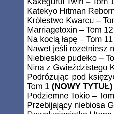
Kakegurui Twin – Tom 
Katekyo Hitman Reborn
Królestwo Kwarcu – To
Marriagetoxin – Tom 12
Na kocią łapę – Tom 11
Nawet jeśli rozetniesz
Niebieskie pudełko – T
Nina z Gwieździstego 
Podróżując pod księży
Tom 1
(NOWY TYTUŁ)
Podziemne Tokio – Tom
Przebijający niebiosa 