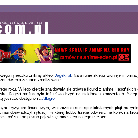
owego ryneczku zniknął sklep
Dageki.pl
. Na stronie sklepu widnieje informa
 zamówienia zostaną zrealizowane.
go roku. W jego ofercie znajdowały się głównie figurki z anime i japońskich
isko Dageki można było też uświadczyć na niektórych konwentach. Sklep s
 są jeszcze dostępne na
Allegro
.
ym kryzysem finansowym, wieszczenie serii spektakularnych plajt na ryn
 nas doświadczył sytuacji, w której hobby trzeba odwiesić na kołek na kró
nosi próżni i na pewno pojawi się inny sklep na jego miejsce.