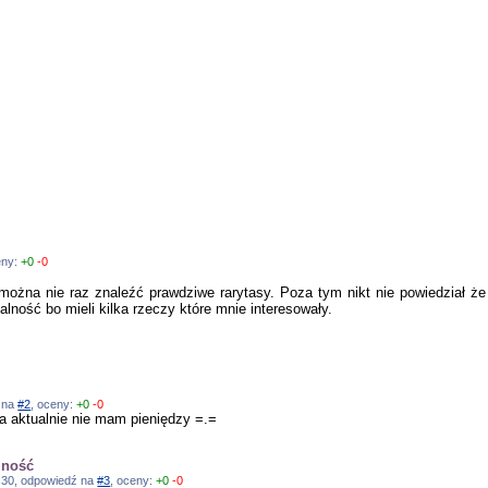
eny:
+0
-0
można nie raz znaleźć prawdziwe rarytasy. Poza tym nikt nie powiedział że
lność bo mieli kilka rzeczy które mnie interesowały.
ź na
#2
, oceny:
+0
-0
 a aktualnie nie mam pieniędzy =.=
lność
2:30, odpowiedź na
#3
, oceny:
+0
-0