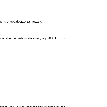
eci się tobą dobrze zajmowały.
da takie ze bede miala emerytury 200 zl juz mi
lności. Jak to jest wspomniane w notce na ich