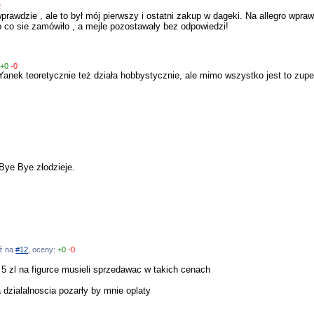
2
awdzie , ale to był mój pierwszy i ostatni zakup w dageki. Na allegro wprawd
ego co sie zamówiło , a mejle pozostawały bez odpowiedzi!
:
+0
-0
ek teoretycznie też działa hobbystycznie, ale mimo wszystko jest to zupełn
ye Bye złodzieje.
dź na
#12
, oceny:
+0
-0
c 5 zl na figurce musieli sprzedawac w takich cenach
dzialalnoscia pozarły by mnie oplaty