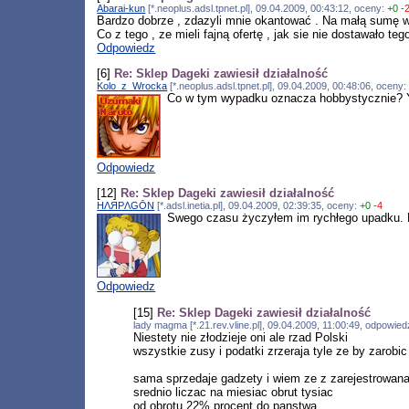
Abarai-kun
[*.neoplus.adsl.tpnet.pl], 09.04.2009, 00:43:12, oceny:
+0
-
Bardzo dobrze , zdazyli mnie okantować . Na małą sumę wpr
Co z tego , ze mieli fajną ofertę , jak sie nie dostawało t
Odpowiedz
[6]
Re: Sklep Dageki zawiesił działalność
Kolo_z_Wrocka
[*.neoplus.adsl.tpnet.pl], 09.04.2009, 00:48:06, oceny
Co w tym wypadku oznacza hobbystycznie? Yan
Odpowiedz
[12]
Re: Sklep Dageki zawiesił działalność
HΛЯPΛGŌN
[*.adsl.inetia.pl], 09.04.2009, 02:39:35, oceny:
+0
-4
Swego czasu życzyłem im rychłego upadku. B
Odpowiedz
[15]
Re: Sklep Dageki zawiesił działalność
lady magma [*.21.rev.vline.pl], 09.04.2009, 11:00:49, odpowie
Niestety nie złodzieje oni ale rzad Polski
wszystkie zusy i podatki zrzeraja tyle ze by zarobi
sama sprzedaje gadzety i wiem ze z zarejestrowana 
srednio liczac na miesiac obrut tysiac
od obrotu 22% procent do panstwa