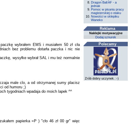
Dragon Ball AF - a
jednak
Pomoc w pisaniu pracy
magisterskiej o otaku
Nowości w sklepiku
Waneko
Reklama
Naklejki motywacyjne
Dodaj sznurek
Polecamy
ą paczkę wybrałem EMS i musiałem 50 zł cła
niach bez problemu dotarła paczka i nic nie
paczkę, wysyłke wybrał SAL i mu też normalnie
Zrób dobry uczynek. :-)
oliczaja male clo, a od otrzymanej sumy placisz
ci od humoru ;)
woch tygodniach wpadaja do moich lapek ^^
ukałem papierka =P ) "cło 46 zł 00 gr" więc