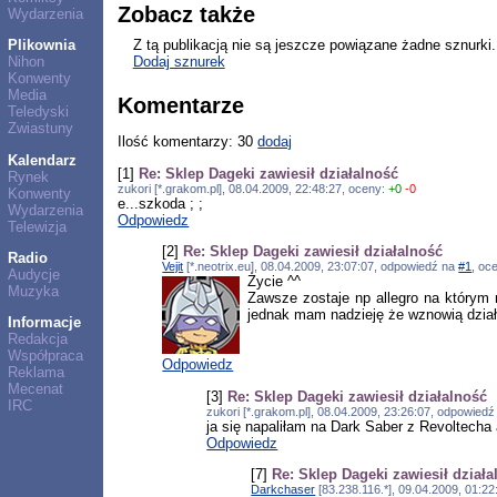
Zobacz także
Wydarzenia
Z tą publikacją nie są jeszcze powiązane żadne sznurki.
Plikownia
Dodaj sznurek
Nihon
Konwenty
Media
Komentarze
Teledyski
Zwiastuny
Ilość komentarzy: 30
dodaj
Kalendarz
[1]
Re: Sklep Dageki zawiesił działalność
Rynek
zukori [*.grakom.pl], 08.04.2009, 22:48:27, oceny:
+0
-0
Konwenty
e...szkoda ; ;
Wydarzenia
Odpowiedz
Telewizja
[2]
Re: Sklep Dageki zawiesił działalność
Radio
Vejit
[*.neotrix.eu], 08.04.2009, 23:07:07, odpowiedź na
#1
, oc
Audycje
Życie ^^
Muzyka
Zawsze zostaje np allegro na którym 
jednak mam nadzieję że wznowią działa
Informacje
Redakcja
Współpraca
Odpowiedz
Reklama
Mecenat
[3]
Re: Sklep Dageki zawiesił działalność
IRC
zukori [*.grakom.pl], 08.04.2009, 23:26:07, odpowied
ja się napaliłam na Dark Saber z Revoltecha
Odpowiedz
[7]
Re: Sklep Dageki zawiesił działa
Darkchaser
[83.238.116.*], 09.04.2009, 01:2