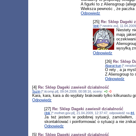
A figurki to z Aliensgroup (alleg
Wieksza pewnośc , że paczka p
Odpowiedz
[25]
Re: Sklep Dageki z
Vejit
[*.neotrix.eu], 11.04.20
Niestety n
mają jakie
oczekiwania
Aliensgrou
wysyłką zn
Odpowiedz
[26]
Re: Sklep D
Abarai-kun
[*.neoplu
O rety , a ja mys
Z Aliensgroup to
Odpowiedz
[4]
Re: Sklep Dageki zawiesił działalność
Suzin
[*.itcomp.pl], 09.04.2009, 00:08:16, oceny:
+0
-0
Kara, kara, kara a do wypłaty brakowało tylko kilkunastu
Odpowiedz
[27]
Re: Sklep Dageki zawiesił działalność
ribik
[*.mofnet.gov.pl], 21.04.2009, 12:37:47, odpowiedź na
#4
,
Ja też jestem w podobnej sytuacji, zamówiłem, 
skontaktować i poinformować o sytuacji a nie znika
Odpowiedz
[5]
Re: Sklep Dageki zawiesił działalność