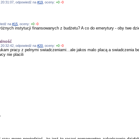
, 20:31:07, odpowiedź na
#19
, oceny:
+0
-0
owiedź na
#15
, oceny:
+0
-0
różnych instytucji finansowanych z budżetu? A co do emerytury - oby twe dzi
łalność
, 20:32:42, odpowiedź na
#20
, oceny:
+0
-0
zukam pracy z pelnymi swiadczeniami...ale jakos malo placą a swiadczenia be
y nie placili
P
od razu mogę powiedzieć, że jest to raczej pernamentne zakończenie działa