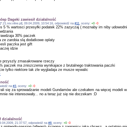
klep Dageki zawiesił działalność
*.21.rev.vline.pl], 09.04.2009, 10:54:16, odpowiedź na
#11
, oceny:
+0
-0
ies 5 % wartosci przesyłki podatek 22% zazyczaj ( moznaby im niby udowodnic
awdzania
prawdzaja 30% paczek
ja ze zarobia slą dodatkowe oplaty
esli paczka jest gift
naczej idzie
ie przyszly zmasakrowane rzeczy
% paczek ma zniszczenia wynikajace z brutalnego traktowania paczki
ie tylko niektore tak zle wygladaja ze musze wywalic
z
lność
powiedź na
#3
, oceny:
+0
-0
rali się za sprowadzanie modeli Gundamów ale czekałem na więcej modeli w s
mnie nie interesowały... no a teraz już się nie doczekam :D
ł działalność
 09.04.2009, 21:37:57, odpowiedź na
#8
, oceny:
+0
-0
nintendo-passion (allegro)- ściągną z zagranicy jaką chcesz , a ostatnio mie