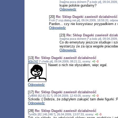
magma poza domem [*.p.lodz.pl], 09.04.2009
kupie polskie gundamy?
Odpowiedz
[20]
Re: Sklep Dageki zawiesił działalność
Froh [*.ssp.dialog.net.pl], 09.04.2009, 18:59:20, odp
Pardon... czy nie korzystasz przypadkiem z 
Odpowiedz
[23]
Re: Sklep Dageki zawiesił dzia
magma poza domem [*.p.lodz.pl], 09.04.2009
Co do emerytury jeszcze studiuje i s
wystarczy ze za ojca wogole pracodawc
Odpowiedz
[13]
Re: Sklep Dageki zawiesił działalność
M3n747
[*.chello.pl], 09.04.2009, 08:21:11, oceny:
+0
-0
Nawet o nich nie słyszałem, więc egal.
Odpowiedz
[17]
Re: Sklep Dageki zawiesił działalność
Zyll666 [62.61.51.*], 09.04.2009, 12:43:05, oceny:
+0
-0
Szkoda :( Dobrze, że zdążyłem zakupić tam dwie figurki :
Odpowiedz
[28]
Re: Sklep Dageki zawiesił działalność
TymEk [82.146.248.*], 26.04.2009, 13:07:33, oceny:
+0
-0
Tak się składa, że właścicieli sklepu znam osobiście i 