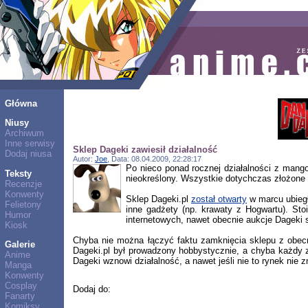
Główna
Niusy
Archiwum
Inne serwisy
Sklep Dageki zawiesił działalność
Dodaj niusa
Autor:
Joe
, Data: 08.04.2009, 22:28:17
Po nieco ponad rocznej działalności z mang
Teksty
nieokreślony. Wszystkie dotychczas złożone
Recenzje
Konwenty
Sklep Dageki.pl
został otwarty
w marcu ubiegłe
Felietony
inne gadżety (np. krawaty z Hogwartu). Sto
Humor
internetowych, nawet obecnie aukcje Dageki
Kiosk
Chyba nie można łączyć faktu zamknięcia sklepu z obecn
Galerie
Dageki.pl był prowadzony hobbystycznie, a chyba każdy z
Anime
Dageki wznowi działalność, a nawet jeśli nie to rynek nie z
Manga
Konwenty
Cosplay
Dodaj do:
Fanarty
Komiksy