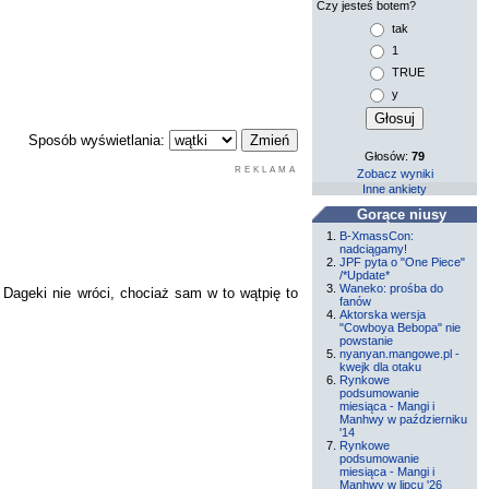
Czy jesteś botem?
tak
1
TRUE
y
Sposób wyświetlania:
Głosów:
79
REKLAMA
Zobacz wyniki
Inne ankiety
Gorące niusy
B-XmassCon:
nadciągamy!
JPF pyta o "One Piece"
/*Update*
Waneko: prośba do
 Dageki nie wróci, chociaż sam w to wątpię to
fanów
Aktorska wersja
"Cowboya Bebopa" nie
powstanie
nyanyan.mangowe.pl -
kwejk dla otaku
Rynkowe
podsumowanie
miesiąca - Mangi i
Manhwy w październiku
'14
Rynkowe
podsumowanie
miesiąca - Mangi i
Manhwy w lipcu '26