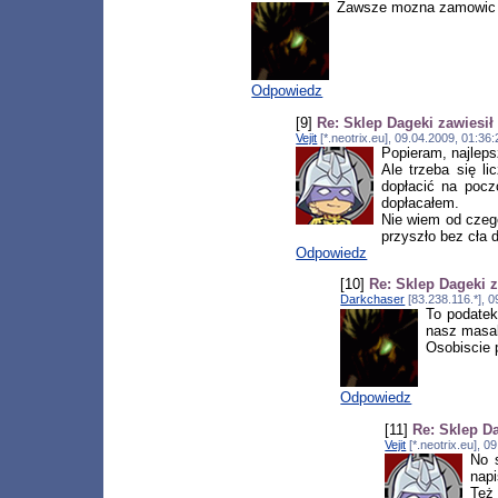
Zawsze mozna zamowi
Odpowiedz
[9]
Re: Sklep Dageki zawiesił
Vejit
[*.neotrix.eu], 09.04.2009, 01:3
Popieram, najleps
Ale trzeba się l
dopłacić na pocz
dopłacałem.
Nie wiem od czego
przyszło bez cła
Odpowiedz
[10]
Re: Sklep Dageki z
Darkchaser
[83.238.116.*], 
To podatek 
nasz masak
Osobiscie 
Odpowiedz
[11]
Re: Sklep Da
Vejit
[*.neotrix.eu], 
No 
napi
Też 