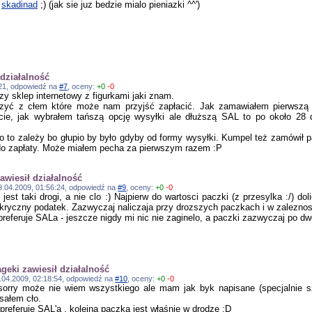
c
skadinad
;) (jak sie juz bedzie mialo pieniazki ^^')
 działalność
6:21, odpowiedź na
#7
, oceny:
+0
-0
zy sklep internetowy z figurkami jaki znam.
iczyć z cłem które może nam przyjść zapłacić. Jak zamawiałem pierwsz
cie, jak wybrałem tańszą opcję wysyłki ale dłuższą SAL to po około 28 d
 to zależy bo głupio by było gdyby od formy wysyłki. Kumpel też zamówił 
 do zapłaty. Może miałem pecha za pierwszym razem :P
awiesił działalność
09.04.2009, 01:56:24, odpowiedź na
#9
, oceny:
+0
-0
jest taki drogi, a nie clo :) Najpierw do wartosci paczki (z przesylka :/) d
ryczny podatek. Zazwyczaj naliczaja przy drozszych paczkach i w zaleznos
preferuje SALa - jeszcze nigdy mi nic nie zaginelo, a paczki zazwyczaj po d
geki zawiesił działalność
09.04.2009, 02:18:54, odpowiedź na
#10
, oceny:
+0
-0
sorry może nie wiem wszystkiego ale mam jak byk napisane (specjalnie sz
sałem cło.
preferuję SAL'a , kolejna paczka jest właśnie w drodze :D