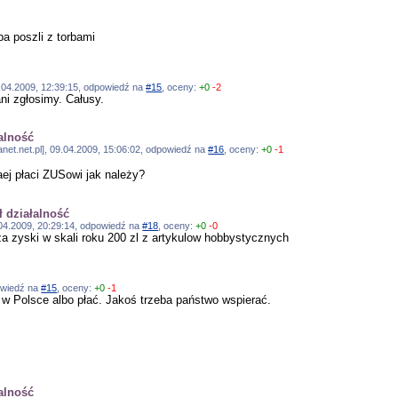
u
ba poszli z torbami
04.2009, 12:39:15, odpowiedź na
#15
, oceny:
+0
-2
ni zgłosimy. Całusy.
łalność
anet.net.pl], 09.04.2009, 15:06:02, odpowiedź na
#16
, oceny:
+0
-1
ej płaci ZUSowi jak należy?
ł działalność
04.2009, 20:29:14, odpowiedź na
#18
, oceny:
+0
-0
a zyski w skali roku 200 zl z artykulow hobbystycznych
powiedź na
#15
, oceny:
+0
-1
w Polsce albo płać. Jakoś trzeba państwo wspierać.
łalność