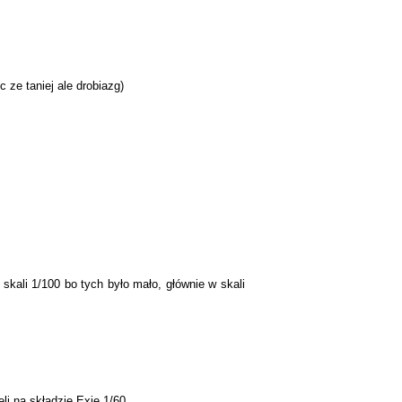
 ze taniej ale drobiazg)
kali 1/100 bo tych było mało, głównie w skali
li na skłądzie Exie 1/60 .