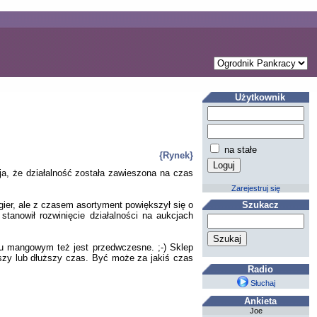
Użytkownik
na stałe
{Rynek}
cja, że działalność została zawieszona na czas
Zarejestruj się
 gier, ale z czasem asortyment powiększył się o
Szukacz
tanowił rozwinięcie działalności na aukcjach
ku mangowym też jest przedwczesne. ;-) Sklep
tszy lub dłuższy czas. Być może za jakiś czas
Radio
Słuchaj
Ankieta
Joe