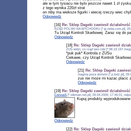
ale w tym tysiacu nie bylo jeszcze nawet 1 zł zysk
z tego wynika 220zł strat
on niby ma wieksze figurki i wiecej rzeczy wiec chy
Odpowiedz
[16]
Re: Sklep Dageki zawiesił działalność
RZĄD POLSKI NA WYCHODKU [*.ip.netia.com.pl], 09.
Tu Urząd Kontroli Skarbowej. Zaraz się do pa
Odpowiedz
[18]
Re: Sklep Dageki zawiesił dzia
ZUS widzi, co rząd tam robi [*.98.19.197.meg
*puk puk* Kontrola z ZUSu
Ciekawe, czy Urząd Kontroli Skarbowa
Odpowiedz
[21]
Re: Sklep Dageki zawiesi
magma poza domem [*.p.lodz.pl], 09.
zus nie moze mi kazac placic z
Odpowiedz
[19]
Re: Sklep Dageki zawiesił działalność
Corvus5
[*.sileman.net.pl], 09.04.2009, 17:46:01, od
Kupuj produkty wyprodukowane 
Odpowiedz
[22]
Re: Sklep Dageki zawiesił dzia