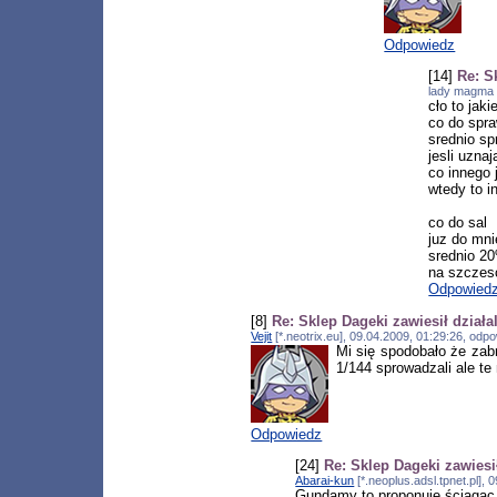
Odpowiedz
[14]
Re: S
lady magma [
cło to jak
co do spr
srednio s
jesli uzna
co innego j
wtedy to i
co do sal
juz do mn
srednio 20
na szczesc
Odpowied
[8]
Re: Sklep Dageki zawiesił działa
Vejit
[*.neotrix.eu], 09.04.2009, 01:29:26, od
Mi się spodobało że zab
1/144 sprowadzali ale te 
Odpowiedz
[24]
Re: Sklep Dageki zawiesi
Abarai-kun
[*.neoplus.adsl.tpnet.pl],
Gundamy to proponuję ściagąc z 