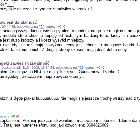
ro) ^___^
rzyjdzie na czas i z tym co zamówiłes w srodku :)
awiesił działalność
09, 00:44:46, odpowiedź na
#24
, oceny:
+0
-0
ie ściągną wszystkiego, wie bo pytałem o model którego nie mogli dostać a 
ś modele które chce to kupuję od nich, tym bardziej teraz kiedy ich pacz
 jest dużo krótszy a i koszt wysyłki mniejszy.
p niestety nie raz mają zawyżone ceny jesli chodzi o mangowe figurki. 
aleźć taniej niż u nich. Z drugiej strony czasem mają dość dobre ceny.
ageki zawiesił działalność
s.adsl.tpnet.pl], 11.04.2009, 18:54:54, odpowiedź na
#25
, oceny:
+0
-0
lalem że oni już na HLJ nie mają 1szej serii Gundamów ! Dzięki :D
 sie zgodzę , ze czasem mają zawyzone ceny .
 godzin :( Będę płakał buuuuuuuuu. Nie mogli się jeszcze trochę wstrzymać z
 oceny:
+0
-0
zapłaciłem. Później jeszcze dzwoniłem, mailowałem i koniec. Elementar
ć. Tutaj jest numer telefonu pod jaki dzwoniłem: 0694826009.