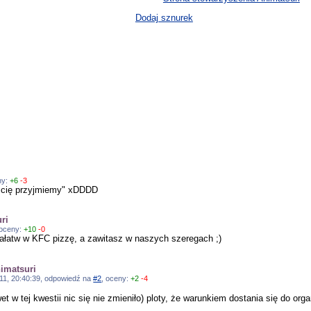
Dodaj sznurek
ny:
+6
-3
to cię przyjmiemy" xDDDD
ri
 oceny:
+10
-0
załatw w KFC pizzę, a zawitasz w naszych szeregach ;)
nimatsuri
2011, 20:40:39, odpowiedź na
#2
, oceny:
+2
-4
et w tej kwestii nic się nie zmieniło) ploty, że warunkiem dostania się do org