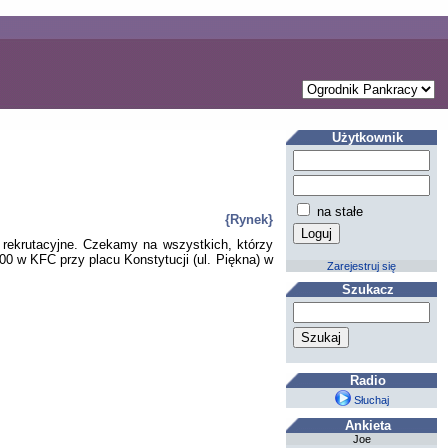
Użytkownik
na stałe
{Rynek}
 rekrutacyjne. Czekamy na wszystkich, którzy
00 w KFC przy placu Konstytucji (ul. Piękna) w
Zarejestruj się
Szukacz
Radio
Słuchaj
Ankieta
Joe