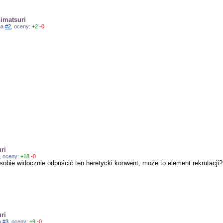
nimatsuri
 na
#2
, oceny:
+2
-0
ri
, oceny:
+18
-0
sobie widocznie odpuścić ten heretycki konwent, może to element rekrutacji
ri
na
#3
, oceny:
+9
-0