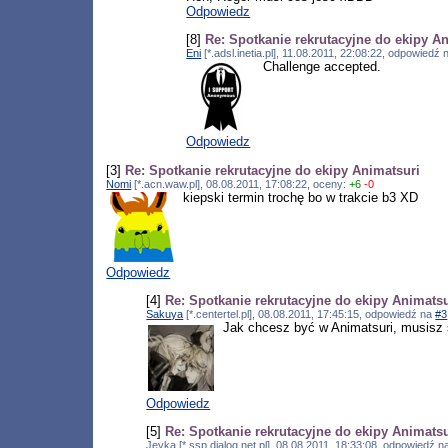
Odpowiedz
[8]
Re: Spotkanie rekrutacyjne do ekipy A
Eni
[*.adsl.inetia.pl], 11.08.2011, 22:08:22, odpowiedź
Challenge accepted.
Odpowiedz
[3]
Re: Spotkanie rekrutacyjne do ekipy Animatsuri
Nomi
[*.acn.waw.pl], 08.08.2011, 17:08:22, oceny:
+6
-0
kiepski termin trochę bo w trakcie b3 XD
Odpowiedz
[4]
Re: Spotkanie rekrutacyjne do ekipy Animatsu
Sakuya
[*.centertel.pl], 08.08.2011, 17:45:15, odpowiedź na
#3
Jak chcesz być w Animatsuri, musisz 
Odpowiedz
[5]
Re: Spotkanie rekrutacyjne do ekipy Animatsu
Jeyka [*.ssp.dialog.net.pl], 08.08.2011, 18:33:08, odpowiedź 