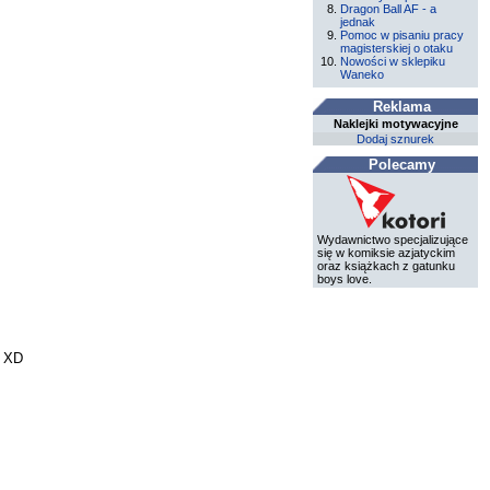
Dragon Ball AF - a
jednak
Pomoc w pisaniu pracy
magisterskiej o otaku
Nowości w sklepiku
Waneko
Reklama
Naklejki motywacyjne
Dodaj sznurek
Polecamy
Wydawnictwo specjalizujące
się w komiksie azjatyckim
oraz książkach z gatunku
boys love.
? XD