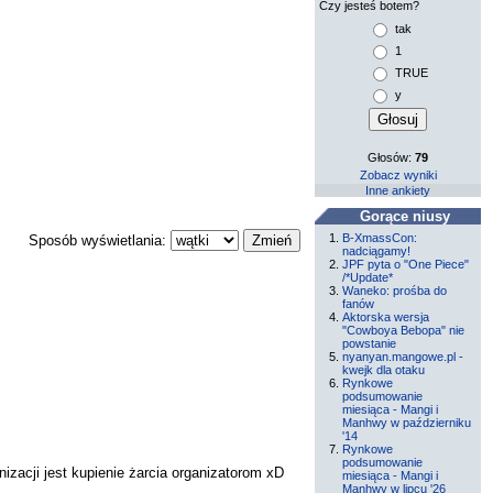
Czy jesteś botem?
tak
1
TRUE
y
Głosów:
79
Zobacz wyniki
Inne ankiety
Gorące niusy
B-XmassCon:
Sposób wyświetlania:
nadciągamy!
JPF pyta o "One Piece"
/*Update*
Waneko: prośba do
fanów
Aktorska wersja
"Cowboya Bebopa" nie
powstanie
nyanyan.mangowe.pl -
kwejk dla otaku
Rynkowe
podsumowanie
miesiąca - Mangi i
Manhwy w październiku
'14
Rynkowe
podsumowanie
anizacji jest kupienie żarcia organizatorom xD
miesiąca - Mangi i
Manhwy w lipcu '26