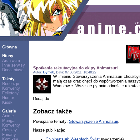
Główna
Niusy
Archiwum
Inne serwisy
Spotkanie rekrutacyjne do ekipy Animatsuri
Dodaj niusa
Autor:
Dymek
, Data: 07.08.2011, 18:48:27
W imieniu Stowarzyszenia Animatsuri chciałb
Teksty
mają czas oraz chęci do współtworzenia naszych
Recenzje
Warszawie. Wszelkie pytania odnoście rekruta
Konwenty
Felietony
Humor
Dodaj do:
Kiosk
Zobacz także
Galerie
Anime
Manga
Powiązane tematy:
Stowarzyszenie Animatsuri
.
Konwenty
Cosplay
Nasze publikacje:
Fanarty
Chibimatsuri: Wesołych Świąt
(wydarzenie)
Komiksy