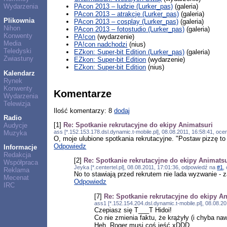
PAcon 2013 – ludzie (Lurker_pas)
(galeria)
Wydarzenia
PAcon 2013 – atrakcje (Lurker_pas)
(galeria)
Plikownia
PAcon 2013 – cosplay (Lurker_pas)
(galeria)
Nihon
PAcon 2013 – fotostudio (Lurker_pas)
(galeria)
Konwenty
PA!con
(wydarzenie)
Media
PA!con nadchodzi
(nius)
Teledyski
EZkon: Super-bit Edition (Lurker_pas)
(galeria)
Zwiastuny
EZkon: Super-bit Edition
(wydarzenie)
EZkon: Super-bit Edition
(nius)
Kalendarz
Rynek
Konwenty
Komentarze
Wydarzenia
Telewizja
Ilość komentarzy: 8
dodaj
Radio
[1]
Re: Spotkanie rekrutacyjne do ekipy Animatsuri
Audycje
ass [*.152.153.178.dsl.dynamic.t-mobile.pl], 08.08.2011, 16:58:41, oce
Muzyka
O, moje ulubione spotkania rekrutacyjne. "Postaw pizzę 
Odpowiedz
Informacje
Redakcja
[2]
Re: Spotkanie rekrutacyjne do ekipy Animatsu
Współpraca
Jeyka [*.centertel.pl], 08.08.2011, 17:01:36, odpowiedź na
#1
,
Reklama
No to stawiają przed rekrutem nie lada wyzwanie - 
Mecenat
Odpowiedz
IRC
[7]
Re: Spotkanie rekrutacyjne do ekipy A
ass1 [*.152.154.204.dsl.dynamic.t-mobile.pl], 08.08.
Czepiasz się T___T Hidoi!
Co nie zmienia faktu, że krążyły (i chyba naw
Heh, Roger musi coś jeść xDDD